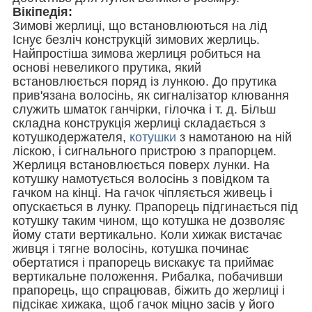
Вікіпедія:
Зимові жерлиці, що встановлюються на лід
Існує безліч конструкцій зимових жерлиць.
Найпростіша зимова жерлиця робиться на
основі невеликого прутика, який
встановлюється поряд із лункою. До прутика
прив'язана волосінь, як сигналізатор клювання
служить шматок ганчірки, гілочка і т. д. Більш
складна конструкція жерлиці складається з
котушкодержателя,
котушки
з намотаною на ній
ліскою, і сигнального пристрою з прапорцем.
Жерлиця встановлюється поверх лунки. На
котушку намотується волосінь з повідком та
гачком на кінці. На гачок чіпляється живець і
опускається в лунку. Прапорець підгинається під
котушку таким чином, що котушка не дозволяє
йому стати вертикально. Коли хижак вистачає
живця і тягне волосінь, котушка починає
обертатися і прапорець вискакує та приймає
вертикальне положення. Рибалка, побачивши
прапорець, що спрацював, біжить до жерлиці і
підсікає хижака, щоб гачок міцно засів у його