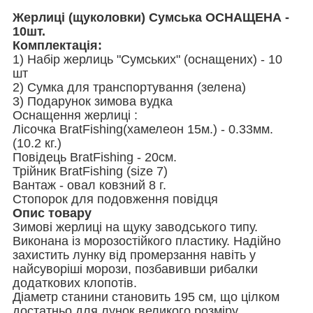
Жерлиці (щуколовки) Сумська ОСНАЩЕНА -
10шт.
Комплектація:
1) Набір жерлиць "Сумських" (оснащених) - 10
шт
2) Сумка для транспортування (зелена)
3) Подарунок зимова вудка
Оснащення жерлиці :
Лісочка BratFishing(хамелеон 15м.) - 0.33мм.
(10.2 кг.)
Повідець BratFishing - 20см.
Трійник BratFishing (size 7)
Вантаж - овал ковзний 8 г.
Стопорок для подовження повідця
Опис товару
Зимові жерлиці на щуку заводського типу.
Виконана із морозостійкого пластику. Надійно
захистить лунку від промерзання навіть у
найсуворіші морози, позбавивши рибалки
додаткових клопотів.
Діаметр станини становить 195 см, що цілком
достатньо для лунок великого розміру.