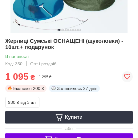
Жерлиці Сумські ОСНАЩЕНІ (щуколовки) -
10шт.+ подарунок
В наявності
Код: 350
Опт і роздріб
1 095
₴
1 295 ₴
Економія
200 ₴
Залишилось
27 днів
930 ₴
від 3 шт.
Купити
або