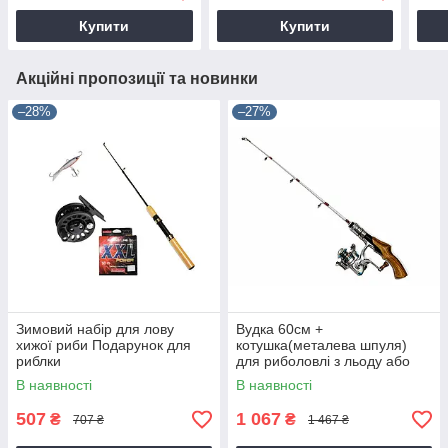
Купити
Купити
Акційні пропозиції та новинки
–28%
–27%
Зимовий набір для лову
Вудка 60см +
хижої риби Подарунок для
котушка(металева шпуля)
риблки
для риболовлі з льоду або
човна.
В наявності
В наявності
507
1 067
₴
₴
707 ₴
1 467 ₴