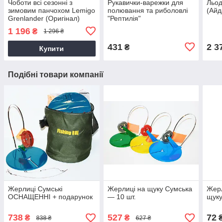
Чоботи всі сезонні з
Рукавички-варежки для
Льод
зимовим панчохом Lemigo
полювання та риболовлі
(Айд
Grenlander (Оригінал)
"Рептилія"
ПОЛЬША
1 196
₴
1 296 ₴
431
2 3
₴
Купити
Подібні товари компанії
Жерлиці Сумські
Жерлиці на щуку Сумська
Жер
ОСНАЩЕННІ + подарунок
— 10 шт.
щуку
738
527
72
₴
₴
838 ₴
627 ₴