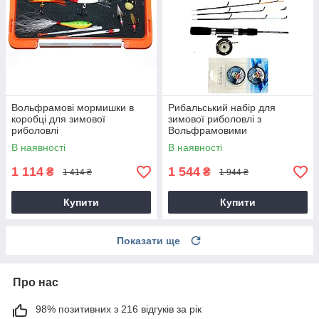
Вольфрамові мормишки в
Рибальський набір для
коробці для зимової
зимової риболовлі з
риболовлі
Вольфрамовими
мормишками №3 + удочка
В наявності
В наявності
1 114
1 544
₴
₴
1 414 ₴
1 944 ₴
Купити
Купити
Показати ще
Про нас
98% позитивних з 216 відгуків за рік