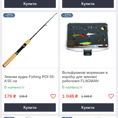
Купити
Купити
–25%
–22%
Вольфрамові мормишки в
Зимова вудка Fishing ROI 55-
коробці для зимової
A 55 см
риболовлі FLAGMAN
В наявності
В наявності
176
1 048
₴
₴
236 ₴
1 348 ₴
Купити
Купити