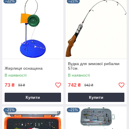
–22%
–21%
Вудка для зимової рибалки
Жерлиця оснащена
57см.
В наявності
В наявності
73
742
₴
₴
93 ₴
942 ₴
Купити
Купити
–21%
–21%