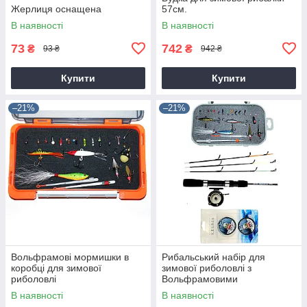
Жерлиця оснащена
57см.
В наявності
В наявності
73
742
₴
₴
93 ₴
942 ₴
Купити
Купити
–21%
–21%
Вольфрамові мормишки в
Рибальський набір для
коробці для зимової
зимової риболовлі з
риболовлі
Вольфрамовими
мормишками №3 + удочка
В наявності
В наявності