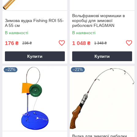
Вольфрамові мормишки в
Зимова вудка Fishing ROI 55-
коробці для зимової
A 55 см
риболовлі FLAGMAN
В наявності
В наявності
176
1 048
₴
₴
236 ₴
1 348 ₴
Купити
Купити
–22%
–21%
Вудка для зимової рибалки