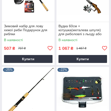
Зимовий набір для лову
Вудка 60см +
хижої риби Подарунок для
котушка(металева шпуля)
риблки
для риболовлі з льоду або
човна.
В наявності
В наявності
507
1 067
₴
₴
707 ₴
1 467 ₴
Купити
Купити
–25%
–22%