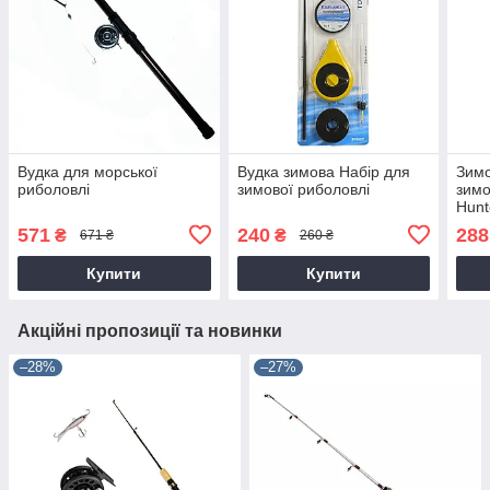
Вудка для морської
Вудка зимова Набір для
Зимо
риболовлі
зимової риболовлі
зимо
Hunt
571
240
288
₴
₴
671 ₴
260 ₴
Купити
Купити
Акційні пропозиції та новинки
–28%
–27%