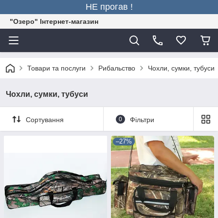
НЕ прогав !
"Озеро" Інтернет-магазин
Товари та послуги
Рибальство
Чохли, сумки, тубуси
Чохли, сумки, тубуси
Сортування
0
Фільтри
–27%