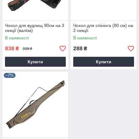
Чохол для вудлищ 90см на 3
Чохол для спінінга (80 см) на
секції (валіза)
2 секції.
В наявності
В наявності
838
288
₴
₴
938 ₴
Купити
Купити
–7%