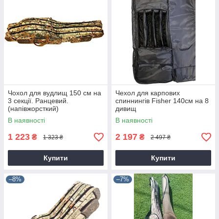
Чохол для вудлищ 150 см на
Чехол для карпових
3 секції. Ранцевий.
спиннингів Fisher 140см на 8
(напівжорсткий)
дивищ
В наявності
В наявності
1 223
2 197
₴
₴
1 323 ₴
2 497 ₴
Купити
Купити
–8%
–7%