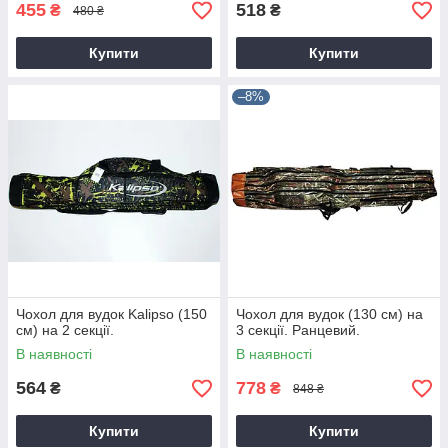
455
518
₴
₴
480 ₴
Купити
Купити
–8%
Чохол для вудок Kalipso (150
Чохол для вудок (130 см) на
см) на 2 секції.
3 секції. Ранцевий.
В наявності
В наявності
564
778
₴
₴
848 ₴
Купити
Купити