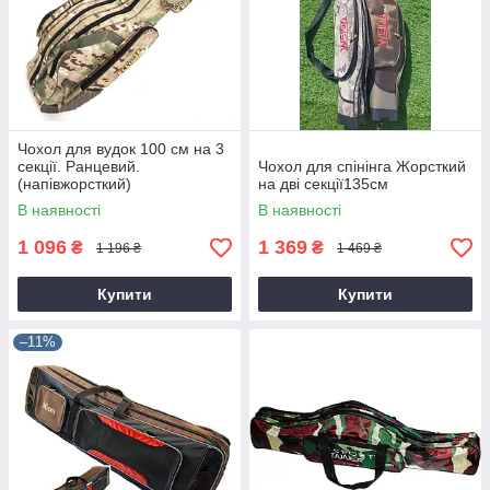
Чохол для вудок 100 см на 3
секції. Ранцевий.
Чохол для спінінга Жорсткий
(напівжорсткий)
на дві секції135см
В наявності
В наявності
1 096
1 369
₴
₴
1 196 ₴
1 469 ₴
Купити
Купити
–11%