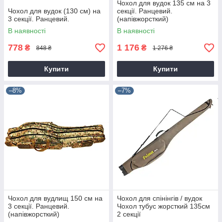
Чохол для вудок 135 см на 3
Чохол для вудок (130 см) на
секції. Ранцевий.
3 секції. Ранцевий.
(напівжорсткий)
В наявності
В наявності
778
1 176
₴
₴
848 ₴
1 276 ₴
Купити
Купити
–8%
–7%
Чохол для вудлищ 150 см на
Чохол для спінінгів / вудок
3 секції. Ранцевий.
Чохол тубус жорсткий 135см
(напівжорсткий)
2 секції