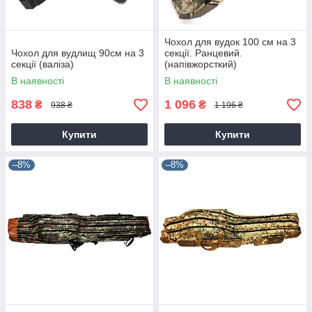
Чохол для вудок 100 см на 3
Чохол для вудлищ 90см на 3
секції. Ранцевий.
секції (валіза)
(напівжорсткий)
В наявності
В наявності
838
1 096
₴
₴
938 ₴
1 196 ₴
Купити
Купити
–8%
–8%