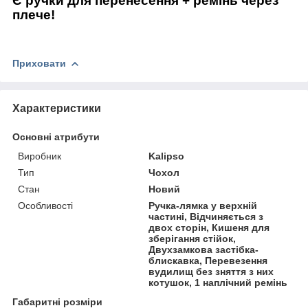
Є ручки для перенесення + ремінь через
плече!
Приховати
Характеристики
Основні атрибути
Виробник
Kalipso
Тип
Чохол
Стан
Новий
Особливості
Ручка-лямка у верхній
частині, Відчиняється з
двох сторін, Кишеня для
зберігання стійок,
Двухзамкова застібка-
блискавка, Перевезення
вудилищ без зняття з них
котушок, 1 наплічний ремінь
Габаритні розміри