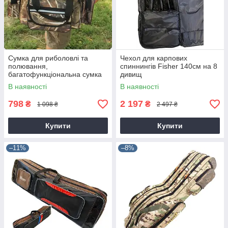
Сумка для риболовлі та
Чехол для карпових
полювання,
спиннингів Fisher 140см на 8
багатофункціональна сумка
дивищ
органайзер
В наявності
В наявності
798
2 197
₴
₴
1 098 ₴
2 497 ₴
Купити
Купити
–11%
–8%