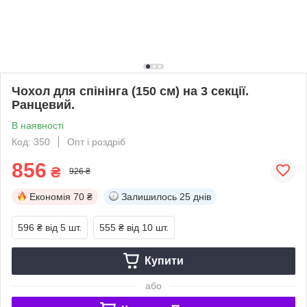
Чохол для спінінга (150 см) на 3 секції.
Ранцевий.
В наявності
Код: 350
Опт і роздріб
856
₴
926 ₴
Економія
70 ₴
Залишилось
25 днів
596 ₴
від 5 шт.
555 ₴
від 10 шт.
Купити
або