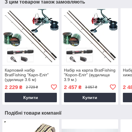
З цим товаром також замовляють
Карповий набір
Набір на карпа BratFishing
Набі
BratFishing "Карп-Еліт"
"Короп-Еліт" (вудилище
хижо
(удилище 3.6 м)
3.9 м.)
2 229
2 457
2 4
₴
₴
2 729 ₴
3 057 ₴
Купити
Купити
Подібні товари компанії