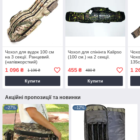
Чохол для вудок 100 см
Чохол для спінінга Kalipso
Чохо
на 3 секції. Ранцевий.
(100 см.) на 2 секції.
Чохо
(напівжорсткий)
135с
1 096
455
1 2
₴
₴
1 196 ₴
480 ₴
Купити
Купити
Акційні пропозиції та новинки
–27%
–12%