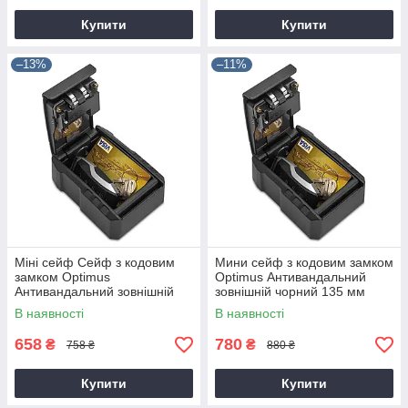
Купити
Купити
–13%
–11%
Міні сейф Сейф з кодовим
Мини сейф з кодовим замком
замком Optimus
Optimus Антивандальний
Антивандальний зовнішній
зовнішній чорний 135 мм
чорний 120 мм
В наявності
В наявності
658
780
₴
₴
758 ₴
880 ₴
Купити
Купити