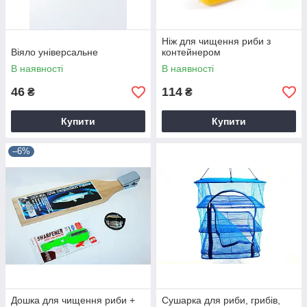
Ніж для чищення риби з
Віяло універсальне
контейнером
В наявності
В наявності
46
114
₴
₴
Купити
Купити
–6%
Дошка для чищення риби +
Сушарка для риби, грибів,