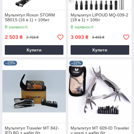
Мультитул Roxon STORM
Мультитул LIPOUD MQ-039-2
S801S (16 в 1) + 10бит
(18 в 1) + 10біт
В наявності
В наявності
2 503
3 093
₴
₴
2 703 ₴
3 493 ₴
Купити
Купити
–23%
–22%
Мультитул Traveler MT 842-
Мультитул MT 609-ID Traveler
IFD-8G + набір біт
у чохлі + набір біт