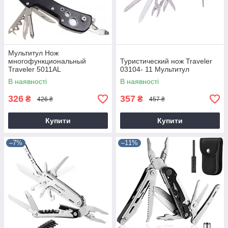
Мультитул Нож
многофункциональный
Туристический нож Traveler
Traveler 5011AL
03104- 11 Мультитул
В наявності
В наявності
326
357
₴
₴
426 ₴
457 ₴
Купити
Купити
–7%
–11%