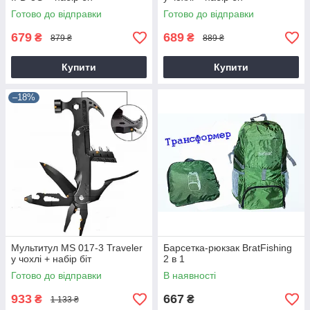
Готово до відправки
Готово до відправки
679
689
₴
₴
879 ₴
889 ₴
Купити
Купити
–18%
Мультитул MS 017-3 Traveler
Барсетка-рюкзак BratFishing
у чохлі + набір біт
2 в 1
Готово до відправки
В наявності
933
667
₴
₴
1 133 ₴