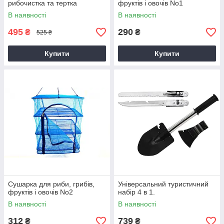
рибочистка та тертка
фруктів і овочів No1
В наявності
В наявності
495
290
₴
₴
525 ₴
Купити
Купити
Сушарка для риби, грибів,
Універсальний туристичний
фруктів і овочів No2
набір 4 в 1.
В наявності
В наявності
312
739
₴
₴