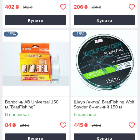
402
206
₴
₴
502 ₴
256 ₴
Купити
Купити
–19%
–18%
Волосінь AB Universal 150
Шнур (нитка) BratFishing Wolf
м."BratFishing"
Spyder 8жильний 150 м
В наявності
В наявності
84
445
₴
₴
104 ₴
545 ₴
Купити
Купити