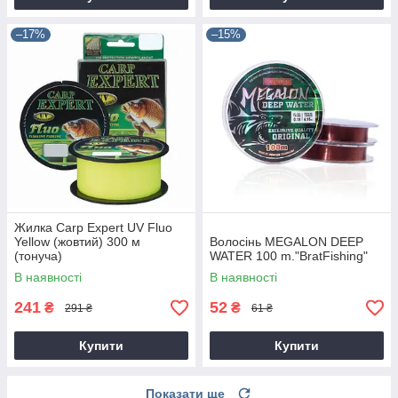
–17%
–15%
Жилка Carp Expert UV Fluo
Yellow (жовтий) 300 м
Волосінь MEGALON DEEP
(тонуча)
WATER 100 m."BratFishing"
В наявності
В наявності
241
52
₴
₴
291 ₴
61 ₴
Купити
Купити
Показати ще