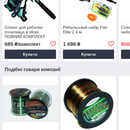
Спінінг для рибалки
Рибальський набір Flat-
Спін
початківця в зборі
Elite 2.4 м.
набо
ПОВНИЙ КОМПЛЕКТ.
(вбивця карася)
685
1 696
958
₴/комплект
₴
Купити
Купити
Подібні товари компанії