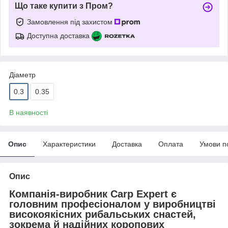
Що таке купити з Пром?
Замовлення під захистом
Доступна доставка
Діаметр
0.3
0.35
В наявності
Опис
Характеристики
Доставка
Оплата
Умови п
Опис
Компанія-виробник Carp Expert є
головним професіоналом у виробництві
високоякісних рибальських снастей,
зокрема й надійних коропових