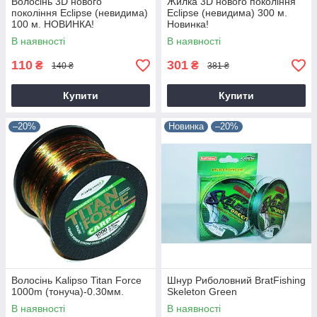
Волосінь 3D нового
Жилка 3D нового покоління
покоління Eclipse (невидима)
Eclipse (невидима) 300 м.
100 м. НОВИНКА!
Новинка!
В наявності
В наявності
110
301
₴
₴
140 ₴
381 ₴
Купити
Купити
–20%
Новинка
–20%
Волосінь Kalipso Titan Force
Шнур Риболовний BratFishing
1000m (тонуча)-0.30мм.
Skeleton Green
В наявності
В наявності