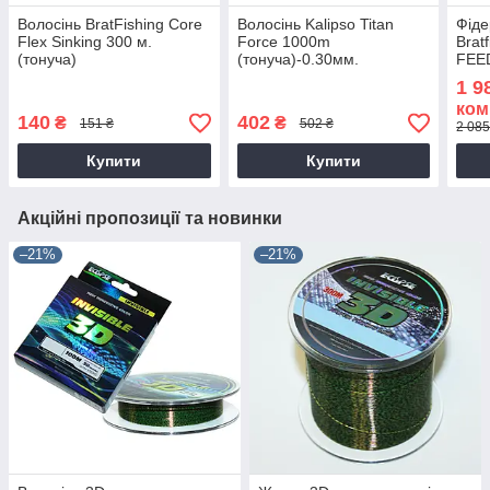
Волосінь BratFishing Core
Волосінь Kalipso Titan
Фіде
Flex Sinking 300 м.
Force 1000m
Brat
(тонуча)
(тонуча)-0.30мм.
FEED
1 9
ком
140
402
₴
₴
151 ₴
502 ₴
2 085
Купити
Купити
Акційні пропозиції та новинки
–21%
–21%