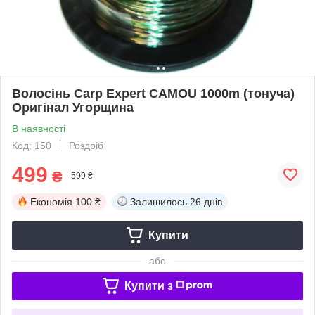
Волосінь Carp Expert CAMOU 1000m (тонуча)
Оригінал Угорщина
В наявності
Код: 150
Роздріб
499
₴
599 ₴
Економія
100 ₴
Залишилось
26 днів
Купити
або
Купити з