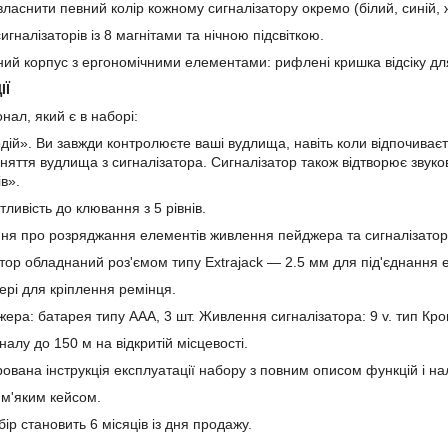
власнити певний колір кожному сигналізатору окремо (білий, синій,
игналізаторів із 8 магнітами та нічною підсвіткою.
ний корпус з ергономічними елементами: рифлені кришка відсіку дл
ІЇ
нал, який є в наборі:
дій». Ви завжди контролюєте ваші вудлища, навіть коли відпочиває
зняття вудлища з сигналізатора. Сигналізатор також відтворює звуко
в».
ливість до клювання з 5 рівнів.
ня про розряджання елементів живлення пейджера та сигналізатор
атор обладнаний роз'ємом типу Extrajack — 2.5 мм для під'єднання
ері для кріплення ремінця.
ера: батарея типу ААА, 3 шт. Живлення сигналізатора: 9 v. тип Кр
гналу до 150 м на відкритій місцевості.
рована інструкція експлуатації набору з повним описом функцій і н
 м'яким кейсом.
ір становить 6 місяців із дня продажу.