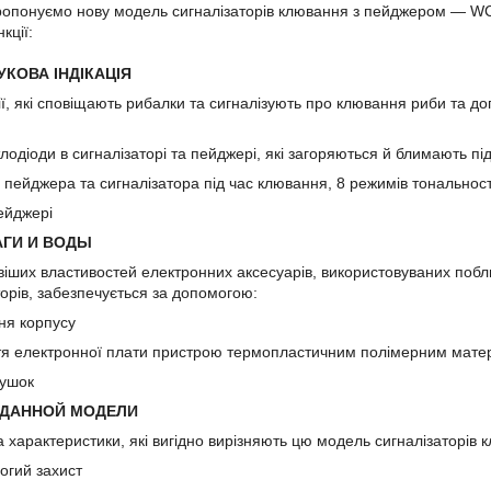
ропонуємо нову модель сигналізаторів клювання з пейджером — WC31
кції:
УКОВА ІНДІКАЦІЯ
ії, які сповіщають рибалки та сигналізують про клювання риби та 
тлодіоди в сигналізаторі та пейджері, які загоряються й блимають п
 пейджера та сигналізатора під час клювання, 8 режимів тональності 
 пейджері
АГИ И ВОДЫ
іших властивостей електронних аксесуарів, використовуваних поблизу
торів, забезпечується за допомогою:
ння корпусу
ття електронної плати пристрою термопластичним полімерним мате
лушок
 ДАННОЙ МОДЕЛИ
а характеристики, які вигідно вирізняють цю модель сигналізаторів
огий захист