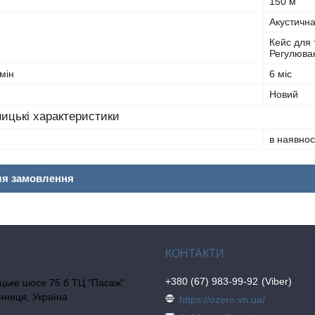
150 м
Акустична
Кейс для 
Регулюва
мін
6 міс
Новий
ицькі характеристики
в наявнос
ля замовлення
+380 (67) 983-99-92
Viber
цьке шосе 75 б ТЦ "Пасаж"
інниця, Україна
https://ozero.vn.ua/