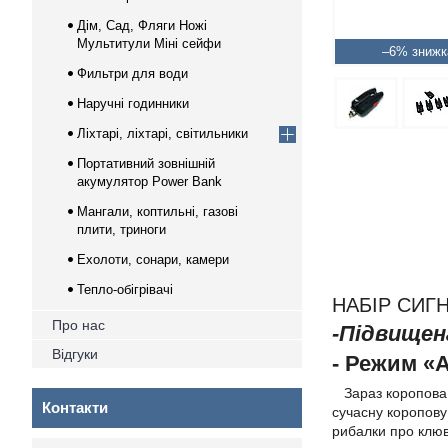
Дім, Сад, Фляги Ножі
Мультитули Міні сейфи
–6%
Фильтри для води
Наручні годинники
Ліхтарі, ліхтарі, світильники
Портативний зовнішній
акумулятор Power Bank
Мангали, коптильні, газові
плити, триноги
Ехолоти, сонари, камери
Тепло-обігрівачі
НАБІР СИГ
Про нас
-Підвищен
Відгуки
- Режим «
Зараз коропова р
Контакти
сучасну коропову
рибалки про клюв