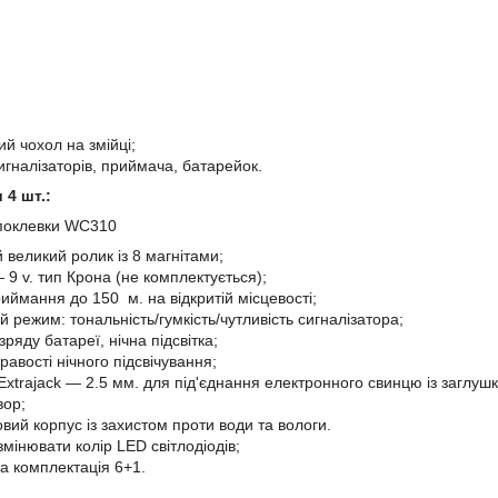
й чохол на змійці;
игналізаторів, приймача, батарейок.
 4 шт.:
 великий ролик із 8 магнітами;
9 v. тип Крона (не комплектується);
иймання до 150 м. на відкритій місцевості;
 режим: тональність/гумкість/чутливість сигналізатора;
зряду батареї, нічна підсвітка;
кравості нічного підсвічування;
Extrajack — 2.5 мм. для під'єднання електронного свинцю із заглуш
вор;
вий корпус із захистом проти води та вологи.
мінювати колір LED світлодіодів;
 комплектація 6+1.
.