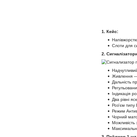
1. Кейс:
Напівжорстки
Слоти для с
2. Сигналізатори
Надчутливий
Живлення — 
Дальність пр
Регульований
Індикація ро
Два рівні яс
Роз'єм типу 
Режим Анти
Чорний мато
Можливість з
Максимальна
3. Пейджер 1 шт