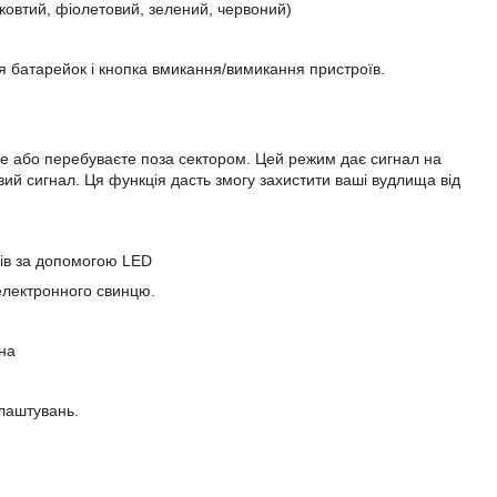
 жовтий, фіолетовий, зелений, червоний)
я батарейок і кнопка вмикання/вимикання пристроїв.
те або перебуваєте поза сектором. Цей режим дає сигнал на
вий сигнал. Ця функція дасть змогу захистити ваші вудлища від
ів за допомогою LED
 електронного свинцю.
она
алаштувань.