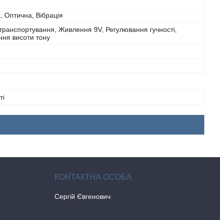
, Оптична, Вібрація
транспортування, Живлення 9V, Регулювання гучності,
ння висоти тону
ті
Сергій Євгенович