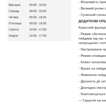
- Можливість при
Вівторок
09:00
18:00
- Великий ролик с
Середа
09:00
18:00
- Сучасний стиль
Четвер
09:00
18:00
ДОДАТКОВІ ОПЦ
Пʼятниця
09:00
18:00
Корисний функціо
Субота
10:00
17:00
- Режим «Антизло
Неділя
10:00
17:00
пейджер під час 
непрощених «готі
- Настроювана чут
- Режим сповіщен
- Кожен сигналіз
- Вушко на пейдж
- Живлення пейдж
- Дальність дії си
- Докладна ілюст
- Комплектується
— Гарантія на наб