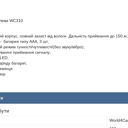
й корпус, повний захист від вологи. Дальність приймання до 150 м;
батарея типу ААА, 3 шт.;
 режим гучності/чутливості/(без звуку/вібро);
вання приймання сигналу;
 LED;
зряду батареї;
емінця
вор
ки
бути
World4Ca