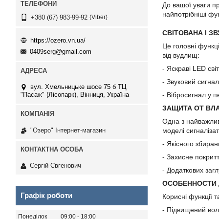
До вашої уваги п
найпотрібніші фун
Viber
+380 (67) 983-99-92
СВІТОВАНА І ЗВ
https://ozero.vn.ua/
Це головні функц
0409serg@gmail.com
від вудлищ:
- Яскраві LED сві
- Звуковий сигнал
вул. Хмельницьке шосе 75 б ТЦ
- Вібросигнал у
"Пасаж" (Лісопарк), Вінниця, Україна
ЗАЩИТА ОТ ВЛ
Одна з найважлив
"Озеро" Інтернет-магазин
моделі сигналіза
- Якісного збира
- Захисне покри
Сергій Євгенович
- Додаткових заг
ОСОБЕННОСТИ
Графік роботи
Корисні функції т
- Підвищений вол
Понеділок
09:00
18:00