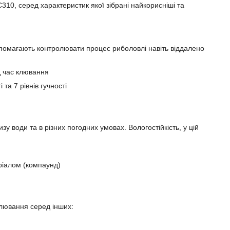
0, серед характеристик якої зібрані найкорисніші та
допомагають контролювати процес риболовлі навіть віддалено
ід час клювання
та 7 рівнів гучності
 води та в різних погодних умовах. Вологостійкість, у цій
ріалом (компаунд)
 клювання серед інших: