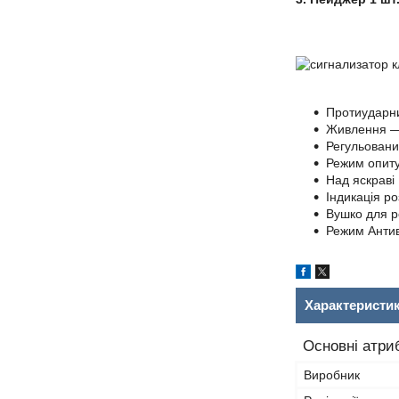
Протиударни
Живлення — 
Регульований
Режим опиту
Над яскраві
Індикація ро
Вушко для р
Режим Анти
Характеристи
Основні атри
Виробник