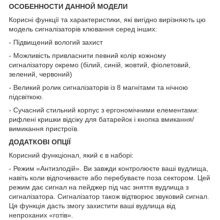
ОСОБЕННОСТИ ДАННОЙ МОДЕЛИ
Корисні функції та характеристики, які вигідно вирізняють цю
модель сигналізаторів клювання серед інших:
- Підвищений вологий захист
- Можливість привласнити певний колір кожному
сигналізатору окремо (білий, синій, жовтий, фіолетовий,
зелений, червоний)
- Великий ролик сигналізаторів із 8 магнітами та нічною
підсвіткою.
- Сучасний стильний корпус з ергономічними елементами:
рифлені кришки відсіку для батарейок і кнопка вмикання/
вимикання пристроїв.
ДОДАТКОВІ ОПЦІЇ
Корисний функціонал, який є в наборі:
- Режим «Антизлодій». Ви завжди контролюєте ваші вудлища,
навіть коли відпочиваєте або перебуваєте поза сектором. Цей
режим дає сигнал на пейджер під час зняття вудлища з
сигналізатора. Сигналізатор також відтворює звуковий сигнал.
Ця функція дасть змогу захистити ваші вудлища від
непроханих «готів».