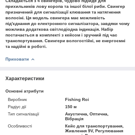
Складається з 4 свингерів, чудово підійде для
прихильників лову коропа та іншої білої риби. Свингер
призначений для сигналізації клювання та натягнення
волосіні. Ця модель свингера має можливість
під'єднання до електронного сигналізатора, завдяки чому
можлива додаткова світлодіодна індикація. Набір
постачається в комплекті з кейсом і зручний під час
транспортування. Свингери вологостійкі, не енергоємні
та надійні в роботі.
Приховати
Характеристики
Основні атрибути
Виробник
Fishing Roi
Радіус дії
150 м
Тип сигналізації
Акустична, Оптична,
Вібрація
Особливості
Кейс для транспортування,
Живлення 9V, Регулювання