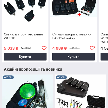
Сигналізатори клювання
Сигналізатори клювання
Сигн
WC310
FA212-4 набір
WC32
"АН
5 033
4 989
4 5
₴
₴
5 333 ₴
5 289 ₴
Купити
Купити
Акційні пропозиції та новинки
–26%
–17%