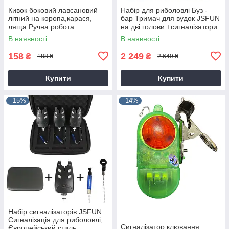
Кивок боковий лавсановий
Набір для риболовлі Буз -
літний на коропа,карася,
бар Тримач для вудок JSFUN
ляща Ручна робота
на дві голови +сигналізатори
+ сумка
В наявності
В наявності
158
2 249
₴
₴
188 ₴
2 649 ₴
Купити
Купити
–15%
–14%
Набір сигналізаторів JSFUN
Сигналізація для риболовлі,
Сигналізатор клювання
Європейський стиль,