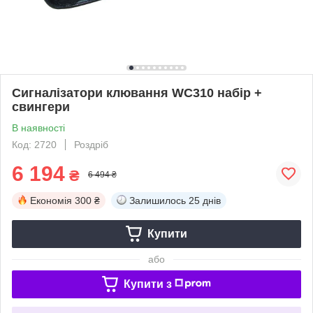
Сигналізатори клювання WC310 набір +
свингери
В наявності
Код: 2720
Роздріб
6 194
₴
6 494 ₴
Економія
300 ₴
Залишилось
25 днів
Купити
або
Купити з