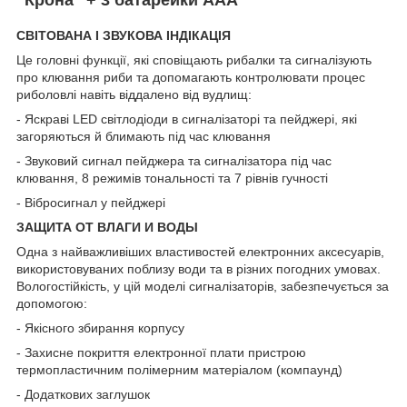
"Крона" + 3 батарейки AAА
СВІТОВАНА І ЗВУКОВА ІНДІКАЦІЯ
Це головні функції, які сповіщають рибалки та сигналізують
про клювання риби та допомагають контролювати процес
риболовлі навіть віддалено від вудлищ:
- Яскраві LED світлодіоди в сигналізаторі та пейджері, які
загоряються й блимають під час клювання
- Звуковий сигнал пейджера та сигналізатора під час
клювання, 8 режимів тональності та 7 рівнів гучності
- Вібросигнал у пейджері
ЗАЩИТА ОТ ВЛАГИ И ВОДЫ
Одна з найважливіших властивостей електронних аксесуарів,
використовуваних поблизу води та в різних погодних умовах.
Вологостійкість, у цій моделі сигналізаторів, забезпечується за
допомогою:
- Якісного збирання корпусу
- Захисне покриття електронної плати пристрою
термопластичним полімерним матеріалом (компаунд)
- Додаткових заглушок