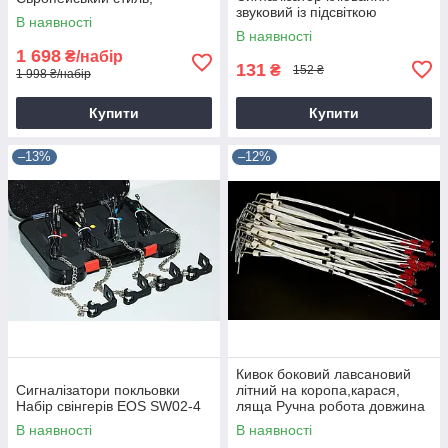
звуковий із підсвіткою
3+3+Коробка
В наявності
В наявності
1 698
₴/набір
131
₴
152 ₴
1 998 ₴/набір
Купити
Купити
–13%
–12%
Кивок боковий лавсановий
Сигналізатори покльовки
літний на коропа,карася,
Набір свінгерів EOS SW02-4
ляща Ручна робота довжина
20 см.
В наявності
В наявності