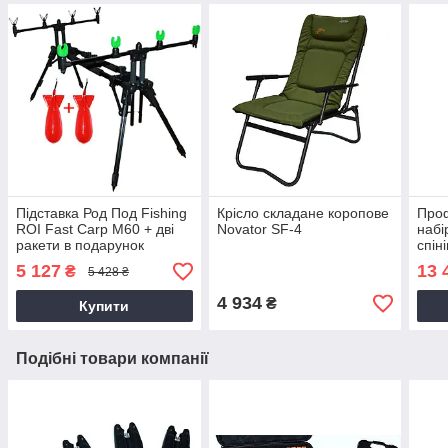
Підставка Род Под Fishing
Крісло складане коропове
Проф
ROI Fast Carp M60 + дві
Novator SF-4
набі
ракети в подарунок
спін
бейт
5 127
13 
₴
5 428 ₴
род-
4 934
₴
Купити
Подібні товари компанії