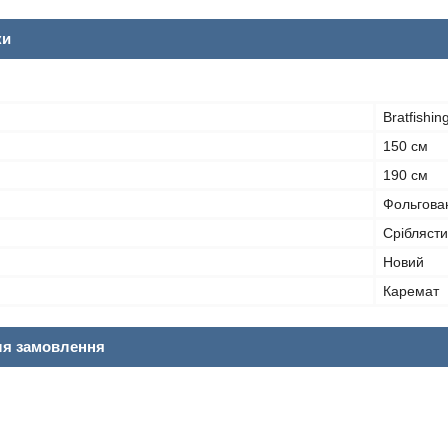
ки
Bratfishin
150 см
190 см
Фольгова
Срібляст
Новий
Каремат
ля замовлення