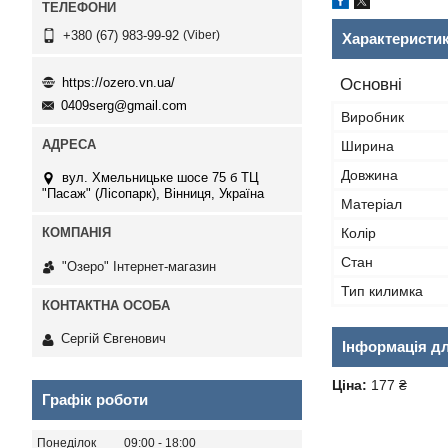
Viber
+380 (67) 983-99-92
Характеристи
https://ozero.vn.ua/
Основні
0409serg@gmail.com
Виробник
Ширина
Довжина
вул. Хмельницьке шосе 75 б ТЦ
"Пасаж" (Лісопарк), Вінниця, Україна
Матеріал
Колір
Стан
"Озеро" Інтернет-магазин
Тип килимка
Сергій Євгенович
Інформація д
Ціна:
177 ₴
Графік роботи
Понеділок
09:00
18:00