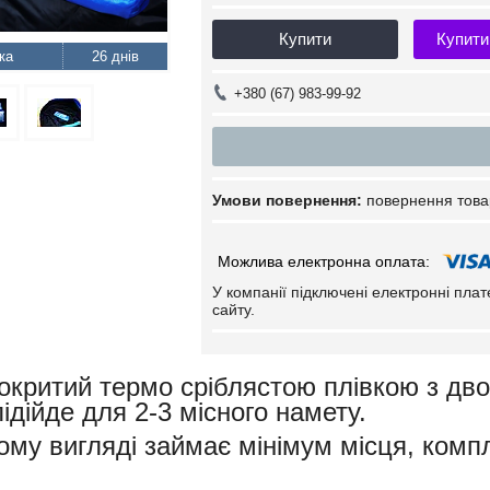
Купити
Купити
26 днів
+380 (67) 983-99-92
повернення това
У компанії підключені електронні пла
сайту.
критий термо сріблястою плівкою з двох
ідійде для 2-3 місного намету.
ому вигляді займає мінімум місця, комп