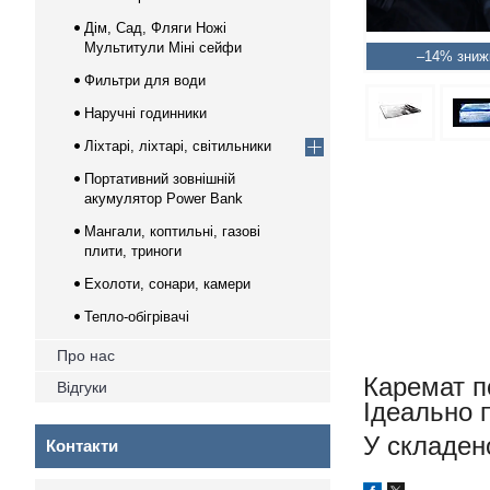
Дім, Сад, Фляги Ножі
Мультитули Міні сейфи
–14%
Фильтри для води
Наручні годинники
Ліхтарі, ліхтарі, світильники
Портативний зовнішній
акумулятор Power Bank
Мангали, коптильні, газові
плити, триноги
Ехолоти, сонари, камери
Тепло-обігрівачі
Про нас
Каремат по
Відгуки
Ідеально п
У складен
Контакти