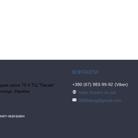
+380 (67) 983-99-92
Viber
цьке шосе 75 б ТЦ "Пасаж"
інниця, Україна
https://ozero.vn.ua/
0409serg@gmail.com
рнет-магазин