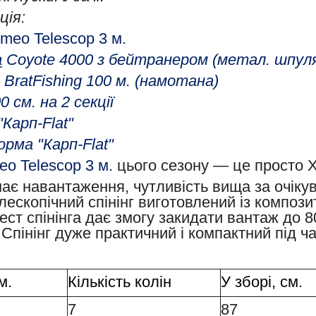
ція:
meo Telescop 3
м.
а
Coyote 4000 з бейтранером
(метал. шпул
 BratFishing 100 м. (намотана)
0 см. на 2 секції
Карп-Flat"
орма "Карп-Flat"
o Telescop 3
м.
цього сезону — це просто Х
є навантаження, чутливість вища за очікува
лескопічний спінінг виготовлений із композ
ест спінінга дає змогу закидати вантаж до 80
 Спінінг дуже практичний і компактний під ч
м.
Кількість колін
У зборі, см.
7
87