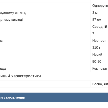
Одноручн
ладеному вигляді
3 м
деному вигляді
87 см
Середній
7
тки
Неопрен
310 г
Новий
50-80
лища
Композит
ицькі характеристики
Весна, Лі
ля замовлення