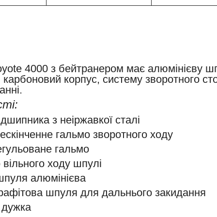
yote 4000 з бейтранером має алюмінієву шп
 карбоновий корпус, систему зворотного сто
анні.
ті:
ідшипника з неіржавкої сталі
ескінченне гальмо зворотного ходу
егульоване гальмо
 вільного ходу шпулі
шпуля алюмінієва
графітова шпуля для дальнього закидання
 дужка