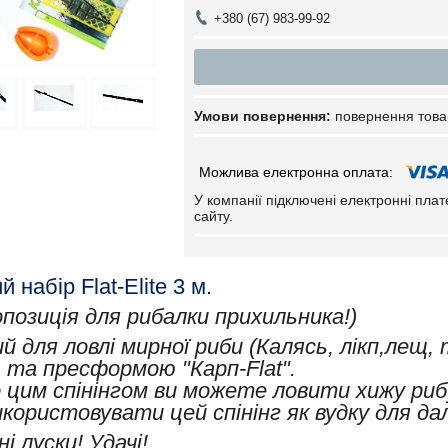
+380 (67) 983-99-92
повернення това
У компанії підключені електронні пла
сайту.
 набір Flat-Elite 3 м.
позиція для рибалки прихильника!)
й для ловлі мирної риби
(Калясь, лікп,лещ
 та пресформою "Карп-Flat".
 цим спінінгом ви можете ловити хижу рибу
користовувати цей спінінг як вудку для да
ні луски! Удачі!