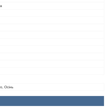
а
то, Осінь