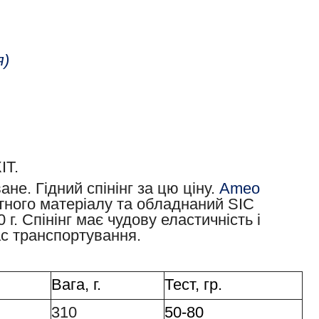
я)
ІТ.
не. Гідний спінінг за цю ціну.
Ameo
итного матеріалу та обладнаний SIC
 г. Спінінг має чудову еластичність і
ас транспортування.
Вага, г.
Тест, гр.
310
50-80