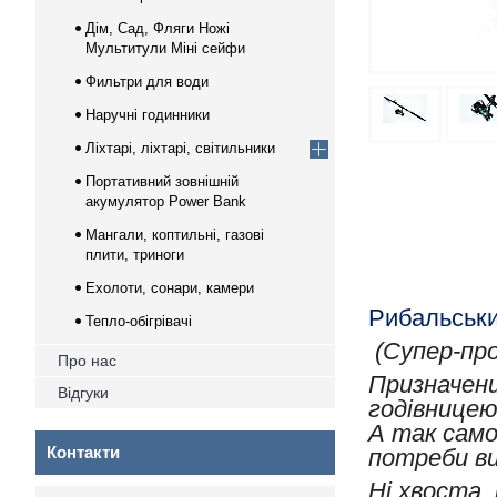
Дім, Сад, Фляги Ножі
Мультитули Міні сейфи
Фильтри для води
Наручні годинники
Ліхтарі, ліхтарі, світильники
Портативний зовнішній
акумулятор Power Bank
Мангали, коптильні, газові
плити, триноги
Ехолоти, сонари, камери
Рибальський
Тепло-обігрівачі
(Супер-про
Про нас
Призначени
Відгуки
годівницею
А так само
Контакти
потреби ви
Ні хвоста, 