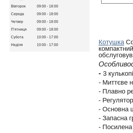
Вівторок
09:00
18:00
Середа
09:00
18:00
Четвер
09:00
18:00
Пʼятниця
09:00
18:00
Субота
10:00
17:00
Котушка
Co
Неділя
10:00
17:00
компактний
обслуговув
Особливос
-
3 кулькоп
-
Миттєве н
- Плавно р
- Регулятор
- Основна 
- Запасна 
- Посилена