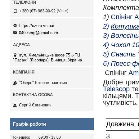
Комплекта
Viber
+380 (67) 983-99-92
1)
Спінінг
A
2)
Котушк
https://ozero.vn.ua/
0409serg@gmail.com
3) Волосінь
4) Чохол 10
5) Снасть "
вул. Хмельницьке шосе 75 б ТЦ
"Пасаж" (Лісопарк), Вінниця, Україна
6) Пресс-ф
Спінінг
Ame
Добре трима
"Озеро" Інтернет-магазин
Telescop
те
кільцями. Т
чутливість.
Сергій Євгенович
Довжина, 
Графік роботи
3
Понеділок
09:00
18:00