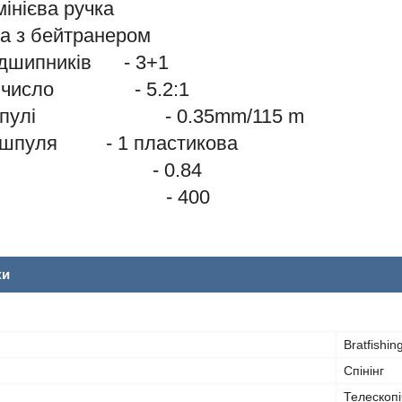
інієва ручка
а з бейтранером
підшипників - 3+1
е число - 5.2:1
ть шпулі - 0.35mm/115 m
 шпуля - 1 пластикова
, см - 0.84
, г - 400
ки
Bratfishin
Спінінг
Телескоп