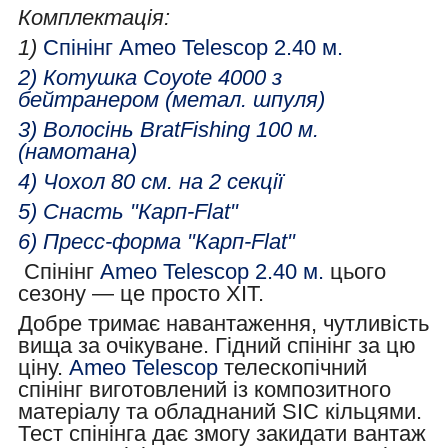
Комплектація:
1)
Спінінг
Ameo Telescop
2.40 м.
2)
Котушка
Coyote 4000 з
бейтранером
(метал. шпуля)
3) Волосінь BratFishing 100 м.
(намотана)
4) Чохол 80 см. на 2 секції
5) Снасть "Карп-Flat"
6) Пресс-форма "Карп-Flat"
Спінінг
Ameo Telescop
2.40 м.
цього
сезону — це просто ХІТ.
Добре тримає навантаження, чутливість
вища за очікуване. Гідний спінінг за цю
ціну.
Ameo Telescop
телескопічний
спінінг виготовлений із композитного
матеріалу та обладнаний SIC кільцями.
Тест спінінга дає змогу закидати вантаж