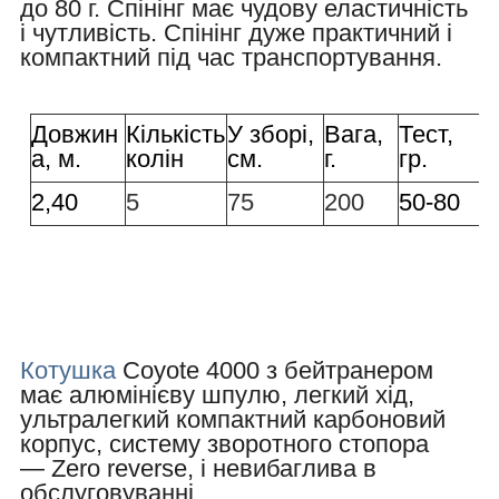
до 80 г. Спінінг має чудову еластичність
і чутливість. Спінінг дуже практичний і
компактний під час транспортування.
Довжин
Кількість
У зборі,
Вага,
Тест,
а, м.
колін
см.
г.
гр.
2,40
5
75
200
50-80
Котушка
Coyote 4000 з бейтранером
має алюмінієву шпулю, легкий хід,
ультралегкий компактний карбоновий
корпус, систему зворотного стопора
— Zero reverse, і невибаглива в
обслуговуванні.