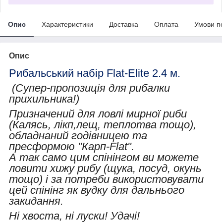
Опис
Характеристики
Доставка
Оплата
Умови п
Опис
Рибальський набір Flat-Elite 2.4 м.
(Супер-пропозиція для рибалки
прихильника!)
Призначений для ловлі мирної риби
(Калясь, лікп,лещ, теплотва тощо),
обладнаний годівницею та
пресформою "Карп-Flat".
А так само цим спінінгом ви можете
ловити хижу рибу (щука, посуд, окунь
тощо) і за потреби використовувати
цей спінінг як вудку для дальнього
закидання.
Ні хвоста, ні луски! Удачі!