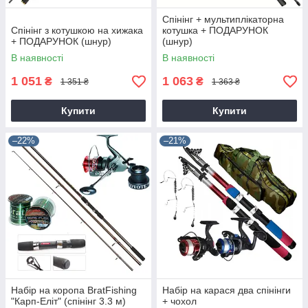
Спінінг + мультиплікаторна
Спінінг з котушкою на хижака
котушка + ПОДАРУНОК
+ ПОДАРУНОК (шнур)
(шнур)
В наявності
В наявності
1 051
1 063
₴
₴
1 351 ₴
1 363 ₴
Купити
Купити
–22%
–21%
Набір на коропа BratFishing
Набір на карася два спінінги
"Карп-Еліт" (спінінг 3.3 м)
+ чохол