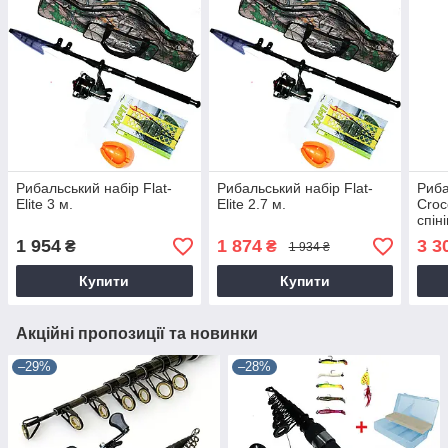
Рибальський набір Flat-
Рибальський набір Flat-
Риба
Elite 3 м.
Elite 2.7 м.
Croco
спін
1 954
1 874
3 3
₴
₴
1 934 ₴
Купити
Купити
Акційні пропозиції та новинки
–29%
–28%