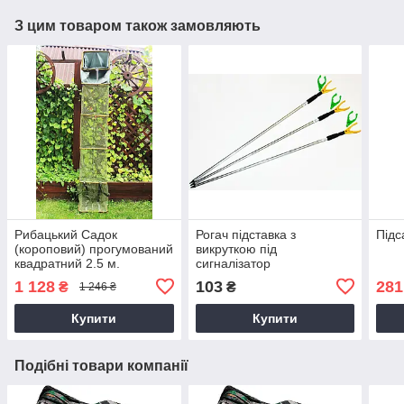
З цим товаром також замовляють
Рибацький Садок
Рогач підставка з
Підс
(короповий) прогумований
викруткою під
квадратний 2.5 м.
сигналізатор
1 128
103
281
₴
₴
1 246 ₴
Купити
Купити
Подібні товари компанії