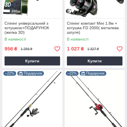
Спінінг універсальний з
Спінінг компакт Міні 1.8м +
котушкою+ПОДАРУНОК
котушка FD 2000( металева
(жилка 3D)
шпуля)
В наявності
В наявності
956
1 027
₴
₴
1 256 ₴
1 327 ₴
Купити
Купити
–22%
Подарунок
–22%
Подарунок