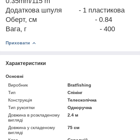
0.35mm/115 m
Додаткова шпуля - 1 пластикова
Оберт, см - 0.84
Вага, г - 400
Приховати
Характеристики
Основні
Виробник
Bratfishing
Тип
Спінінг
Конструкція
Телескопічна
Тип рукоятки
Одноручна
Довжина в розкладеному
2.4 м
вигляді
Довжина у складеному
75 см
вигляді
Клас
Середній