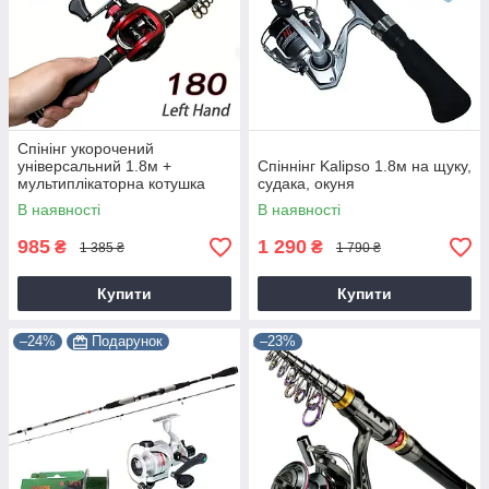
Спінінг укорочений
універсальний 1.8м +
Спіннінг Kalipso 1.8м на щуку,
мультиплікаторна котушка
судака, окуня
В наявності
В наявності
985
1 290
₴
₴
1 385 ₴
1 790 ₴
Купити
Купити
–24%
Подарунок
–23%