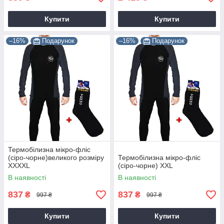
Купити
Купити
–16%
Подарунок
–16%
Подарунок
Термобілизна мікро-фліс
(сіро-чорне)великого розміру
Термобілизна мікро-фліс
XXXХL
(сіро-чорне) XXL
В наявності
В наявності
837
837
₴
₴
997 ₴
997 ₴
Купити
Купити