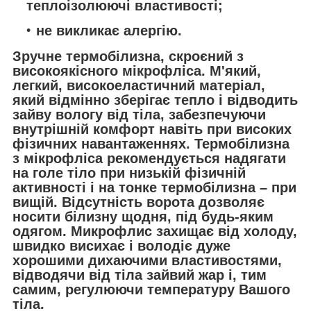
теплоізолюючі властивості;
не викликає алергію.
Зручне термобілизна, скроєний з
високоякісного мікрофліса. М'який,
легкий, високоеластичний матеріал,
який відмінно зберігає тепло і відводить
зайву вологу від тіла, забезпечуючи
внутрішній комфорт навіть при високих
фізичних навантаженнях. Термобілизна
з мікрофліса рекомендується надягати
на голе тіло при низькій фізичній
активності і на тонке термобілизна – при
вищій. Відсутність ворота дозволяє
носити білизну щодня, під будь-яким
одягом. Микрофлис захищає від холоду,
швидко висихає і володіє дуже
хорошими дихаючими властивостями,
відводячи від тіла зайвий жар і, тим
самим, регулюючи температуру Вашого
тіла.