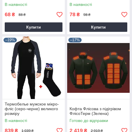
В наявності
В наявності
68
78
₴
₴
88 ₴
98 ₴
Купити
Купити
–19%
–17%
Термобелье мужское мікро-
фліс (серо-черне) великого
Кофта Флісова з підігрівом
розміру
ФлісоТерм (Зелена)
В наявності
Готово до відправки
839
2 419
₴
₴
1 039 ₴
2 919 ₴