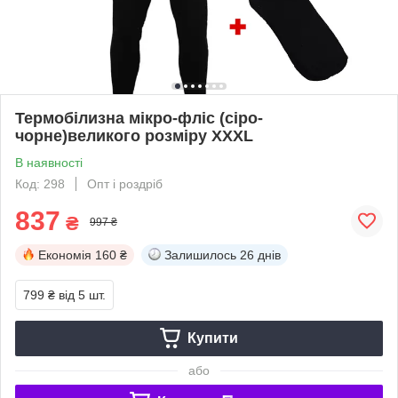
Термобілизна мікро-фліс (сіро-
чорне)великого розміру XXХL
В наявності
Код: 298
Опт і роздріб
837
₴
997 ₴
Економія
160 ₴
Залишилось
26 днів
799 ₴
від 5 шт.
Купити
або