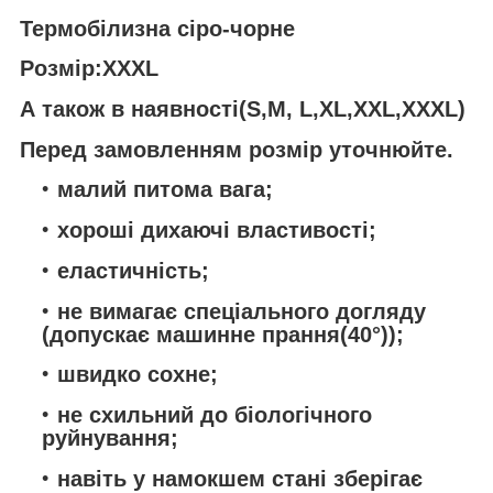
Термобілизна сіро-чорне
Розмір:XXХL
А також в наявності(S,M, L,XL,XXL,XXXL)
Перед замовленням розмір уточнюйте.
малий питома вага;
хороші дихаючі властивості;
еластичність;
не вимагає спеціального догляду
(допускає машинне прання(40
°)
);
швидко сохне;
не схильний до біологічного
руйнування;
навіть у намокшем стані зберігає