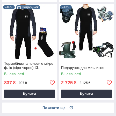
–16%
Подарунок
–13%
Термобілизна чоловіче мікро-
фліс (сіро-чорне) XL
Подарунок для мисливця
В наявності
В наявності
837
2 725
₴
₴
997 ₴
3 125 ₴
Купити
Купити
Показати ще