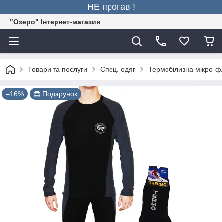
НЕ прогав !
"Озеро" Інтернет-магазин
Товари та послуги
Спец. одяг
Термобілизна мікро-фл
–16%
Подарунок