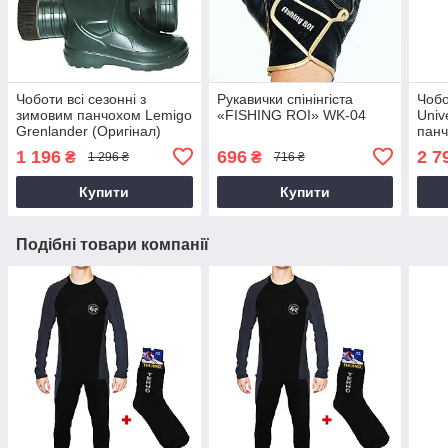
Чоботи всі сезонні з
Рукавички спінінгіста
Чоб
зимовим панчохом Lemigo
«FISHING ROI» WK-04
Univ
Grenlander (Оригінал)
панч
ПОЛЬША
1 196
696
2 7
₴
₴
1 296 ₴
716 ₴
Купити
Купити
Подібні товари компанії