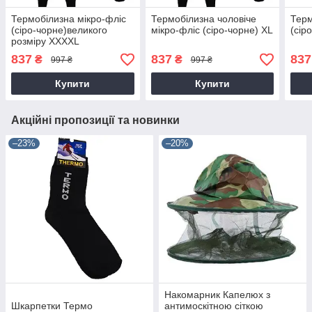
Термобілизна мікро-фліс
Термобілизна чоловіче
Терм
(сіро-чорне)великого
мікро-фліс (сіро-чорне) XL
(сір
розміру XXXХL
837
837
837
₴
₴
997 ₴
997 ₴
Купити
Купити
Акційні пропозиції та новинки
–23%
–20%
Накомарник Капелюх з
Шкарпетки Термо
антимоскітною сіткою