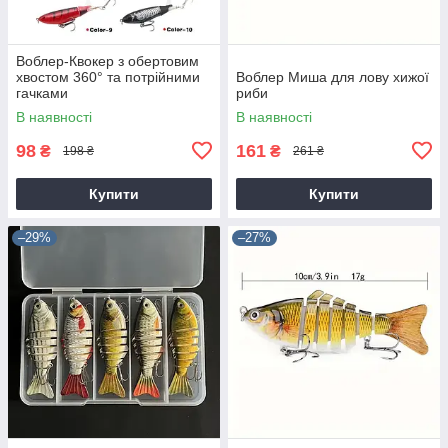
Воблер-Квокер з обертовим
хвостом 360° та потрійними
Воблер Миша для лову хижої
гачками
риби
В наявності
В наявності
98
161
₴
₴
198 ₴
261 ₴
Купити
Купити
–29%
–27%