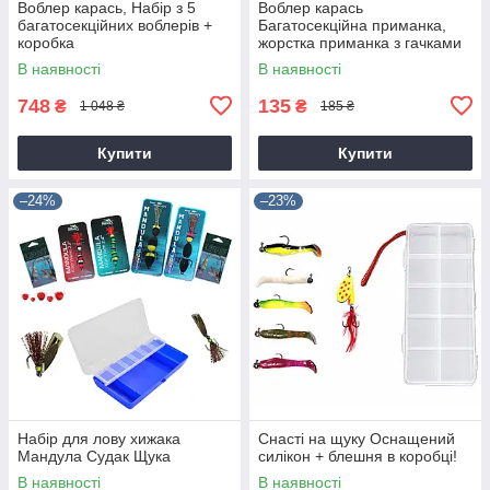
Воблер карась, Набір з 5
Воблер карась
багатосекційних воблерів +
Багатосекційна приманка,
коробка
жорстка приманка з гачками
В наявності
В наявності
748
135
₴
₴
1 048 ₴
185 ₴
Купити
Купити
–24%
–23%
Набір для лову хижака
Снасті на щуку Оснащений
Мандула Судак Щука
силікон + блешня в коробці!
В наявності
В наявності