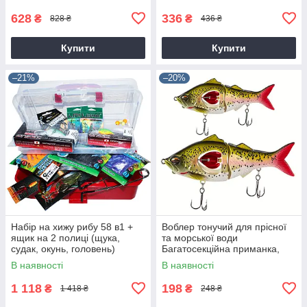
628
336
₴
₴
828 ₴
436 ₴
Купити
Купити
–21%
–20%
Набір на хижу рибу 58 в1 +
Воблер тонучий для прісної
ящик на 2 полиці (щука,
та морської води
судак, окунь, головень)
Багатосекційна приманка,
жорстка приманка з
В наявності
В наявності
пропелером і гачками
1 118
198
₴
₴
1 418 ₴
248 ₴