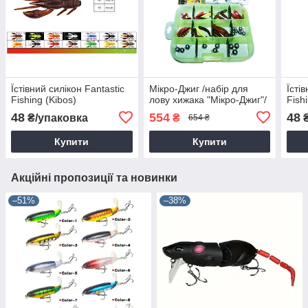
Їстівний силікон Fantastic
Мікро-Джиг /набір для
Їсті
Fishing (Kibos)
лову хижака "Мікро-Джиг"/
Fish
48
554
48
₴/упаковка
₴
₴
654 ₴
Купити
Купити
Акційні пропозиції та новинки
–51%
–38%