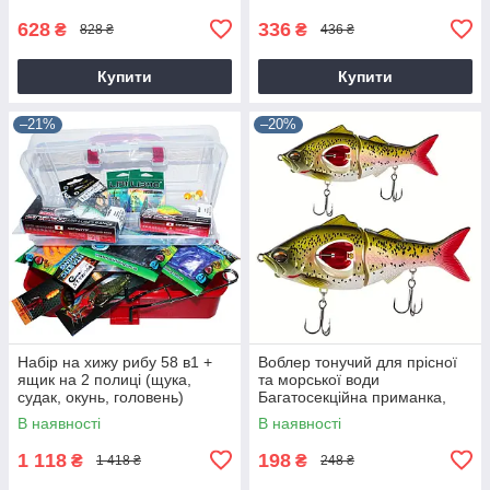
628
336
₴
₴
828 ₴
436 ₴
Купити
Купити
–21%
–20%
Набір на хижу рибу 58 в1 +
Воблер тонучий для прісної
ящик на 2 полиці (щука,
та морської води
судак, окунь, головень)
Багатосекційна приманка,
жорстка приманка з
В наявності
В наявності
пропелером і гачками
1 118
198
₴
₴
1 418 ₴
248 ₴