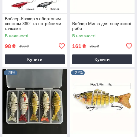
Воблер-Квокер з обертовим
хвостом 360° та потрійними
Воблер Миша для лову хижої
гачками
риби
В наявності
В наявності
98
161
₴
₴
198 ₴
261 ₴
Купити
Купити
–29%
–27%