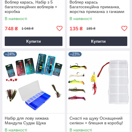
Воблер карась, Набір з 5
Воблер карась
багатосекційних воблерів +
Багатосекційна приманка,
коробка
жорстка приманка з гачками
В наявності
В наявності
748
135
₴
₴
1 048 ₴
185 ₴
Купити
Купити
–24%
–23%
Набір для лову хижака
Снасті на щуку Оснащений
Мандула Судак Щука
силікон + блешня в коробці!
В наявності
В наявності