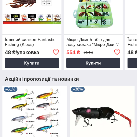
Їстівний силікон Fantastic
Мікро-Джиг /набір для
Їсті
Fishing (Kibos)
лову хижака "Мікро-Джиг"/
Fish
48
554
48
₴/упаковка
₴
₴
654 ₴
Купити
Купити
Акційні пропозиції та новинки
–51%
–38%