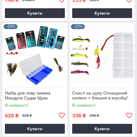
₴
₴
1 048 ₴
185 ₴
Купити
Купити
–24%
–23%
Набір для лову хижака
Снасті на щуку Оснащений
Мандула Судак Щука
силікон + блешня в коробці!
В наявності
В наявності
628
336
₴
₴
828 ₴
436 ₴
Купити
Купити