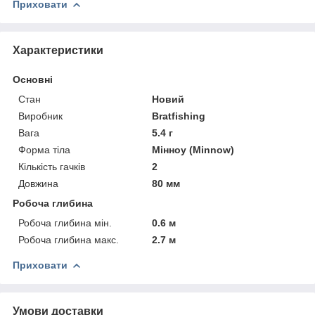
Приховати
Характеристики
Основні
Стан
Новий
Виробник
Bratfishing
Вага
5.4 г
Форма тіла
Мінноу (Minnow)
Кількість гачків
2
Довжина
80 мм
Робоча глибина
Робоча глибина мін.
0.6 м
Робоча глибина макс.
2.7 м
Приховати
Умови доставки