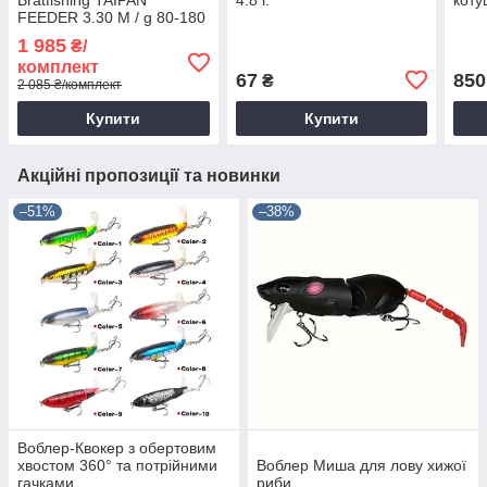
FEEDER 3.30 M / g 80-180
1 985
₴/
комплект
67
850
₴
2 085 ₴/комплект
Купити
Купити
Акційні пропозиції та новинки
–51%
–38%
Воблер-Квокер з обертовим
хвостом 360° та потрійними
Воблер Миша для лову хижої
гачками
риби