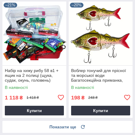
–21%
–20%
Набір на хижу рибу 58 в1 +
Воблер тонучий для прісної
ящик на 2 полиці (щука,
та морської води
судак, окунь, головень)
Багатосекційна приманка,
жорстка приманка з
В наявності
В наявності
пропелером і гачками
1 118
198
₴
₴
1 418 ₴
248 ₴
Купити
Купити
Показати ще