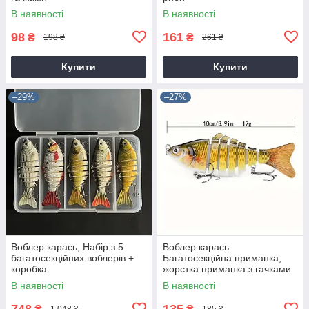
В наявності
В наявності
98
161
₴
₴
198 ₴
261 ₴
Купити
Купити
–29%
–27%
Воблер карась, Набір з 5
Воблер карась
багатосекційних воблерів +
Багатосекційна приманка,
коробка
жорстка приманка з гачками
В наявності
В наявності
748
135