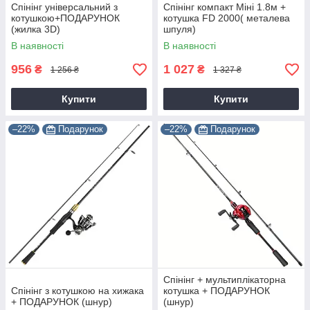
Спінінг універсальний з
Спінінг компакт Міні 1.8м +
котушкою+ПОДАРУНОК
котушка FD 2000( металева
(жилка 3D)
шпуля)
В наявності
В наявності
956
1 027
₴
₴
1 256 ₴
1 327 ₴
Купити
Купити
–22%
Подарунок
–22%
Подарунок
Спінінг + мультиплікаторна
Спінінг з котушкою на хижака
котушка + ПОДАРУНОК
+ ПОДАРУНОК (шнур)
(шнур)