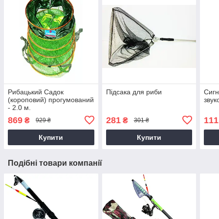
Рибацький Садок
Підсака для риби
Сигн
(короповий) прогумований
звук
- 2.0 м.
869
281
111
₴
₴
929 ₴
301 ₴
Купити
Купити
Подібні товари компанії