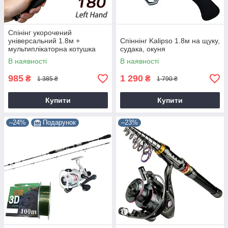
Спінінг укорочений
універсальний 1.8м +
Спіннінг Kalipso 1.8м на щуку,
мультиплікаторна котушка
судака, окуня
В наявності
В наявності
985
1 290
₴
₴
1 385 ₴
1 790 ₴
Купити
Купити
–24%
Подарунок
–23%