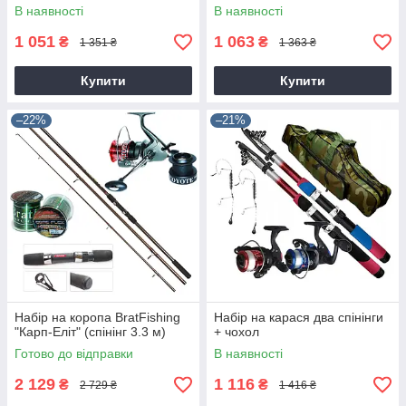
В наявності
В наявності
1 051
1 063
₴
₴
1 351 ₴
1 363 ₴
Купити
Купити
–22%
–21%
Набір на коропа BratFishing
Набір на карася два спінінги
"Карп-Еліт" (спінінг 3.3 м)
+ чохол
Готово до відправки
В наявності
2 129
1 116
₴
₴
2 729 ₴
1 416 ₴