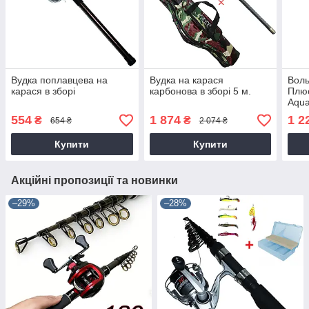
Вудка поплавцева на
Вудка на карася
Вол
карася в зборі
карбонова в зборі 5 м.
Плюс
Aqua
554
1 874
1 2
₴
₴
654 ₴
2 074 ₴
Купити
Купити
Акційні пропозиції та новинки
–29%
–28%