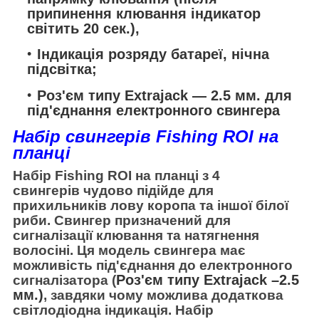
припинення клювання індикатор
світить 20 сек.),
Індикація розряду батареї, нічна
підсвітка;
Роз'єм типу Extrajack — 2.5 мм. для
під'єднання електронного свингера
Набір свингерів Fishing ROI на
планці
Набір Fishing ROI на планці з 4
свингерів чудово підійде для
прихильників лову коропа та іншої білої
риби. Свингер призначений для
сигналізації клювання та натягнення
волосіні. Ця модель свингера має
можливість під'єднання до електронного
Роз'єм типу Extrajack –2.5
сигналізатора (
мм.)
, завдяки чому можлива додаткова
світлодіодна індикація. Набір