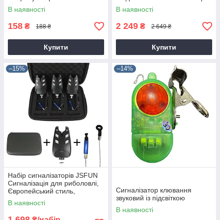
+ сумка
В наявності
В наявності
158
2 249
₴
₴
188 ₴
2 649 ₴
Купити
Купити
–15%
–14%
Набір сигналізаторів JSFUN
Сигналізація для риболовлі,
Сигналізатор клювання
Європейський стиль,
звуковий із підсвіткою
3+3+Коробка
В наявності
В наявності
1 698
₴/набір