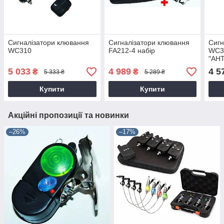
Сигналізатори клювання
Сигналізатори клювання
Сигн
WC310
FA212-4 набір
WC32
"АН
5 033
4 989
4 5
₴
₴
5 333 ₴
5 289 ₴
Купити
Купити
Акційні пропозиції та новинки
–26%
–17%