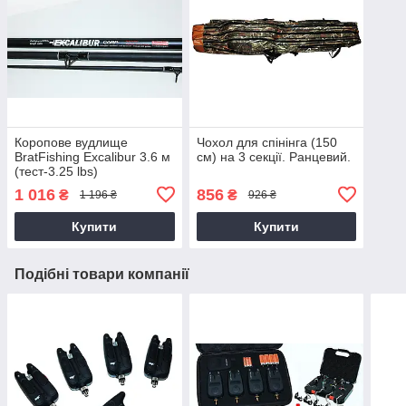
Коропове вудлище
Чохол для спінінга (150
BratFishing Excalibur 3.6 м
см) на 3 секції. Ранцевий.
(тест-3.25 lbs)
1 016
856
₴
₴
1 196 ₴
926 ₴
Купити
Купити
Подібні товари компанії