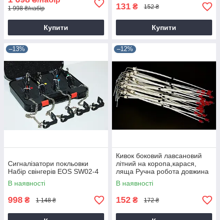
131
₴
152 ₴
1 998 ₴/набір
Купити
Купити
–13%
–12%
Кивок боковий лавсановий
Сигналізатори покльовки
літний на коропа,карася,
Набір свінгерів EOS SW02-4
ляща Ручна робота довжина
20 см.
В наявності
В наявності
998
152
₴
₴
1 148 ₴
172 ₴