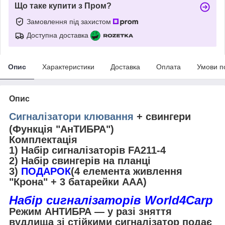
Що таке купити з Пром?
Замовлення під захистом
Доступна доставка
Опис
Характеристики
Доставка
Оплата
Умови п
Опис
Сигналізатори клювання
+ свингери
(Функція "АнТИБРА")
Комплектація
1) Набір сигналізаторів FA211-4
2) Набір свингерів на планці
3)
ПОДАРОК
(4 елемента живлення
"Крона" + 3 батарейки AAA)
Набір сигналізаторів World4Carp
Режим АНТИБРА — у разі зняття
вудлища зі стійкими сигналізатор подає