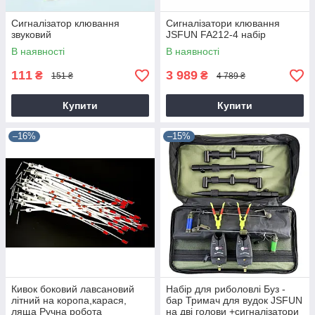
Сигналізатор клювання
Сигналізатори клювання
звуковий
JSFUN FA212-4 набір
В наявності
В наявності
111
3 989
₴
₴
151 ₴
4 789 ₴
Купити
Купити
–16%
–15%
Кивок боковий лавсановий
Набір для риболовлі Буз -
літний на коропа,карася,
бар Тримач для вудок JSFUN
ляща Ручна робота
на дві голови +сигналізатори