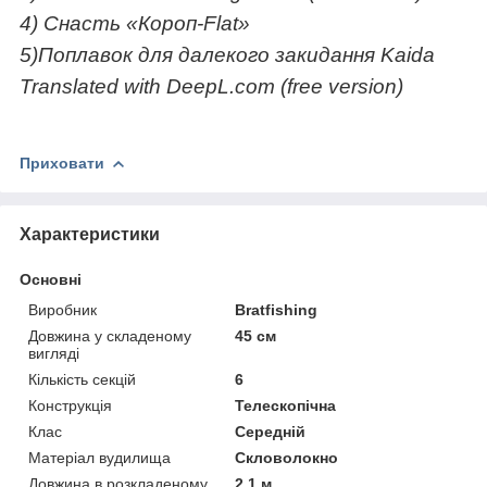
4) Снасть «Короп-Flat»
5)Поплавок для далекого закидання Kaida
Translated with DeepL.com (free version)
Приховати
Характеристики
Основні
Виробник
Bratfishing
Довжина у складеному
45 см
вигляді
Кількість секцій
6
Конструкція
Телескопічна
Клас
Середній
Матеріал вудилища
Скловолокно
Довжина в розкладеному
2.1 м