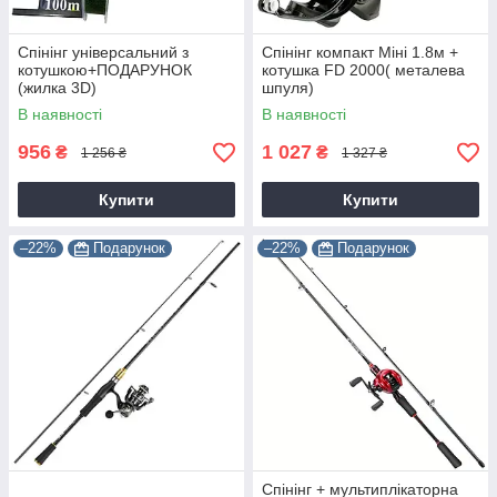
Спінінг універсальний з
Спінінг компакт Міні 1.8м +
котушкою+ПОДАРУНОК
котушка FD 2000( металева
(жилка 3D)
шпуля)
В наявності
В наявності
956
1 027
₴
₴
1 256 ₴
1 327 ₴
Купити
Купити
–22%
Подарунок
–22%
Подарунок
Спінінг + мультиплікаторна