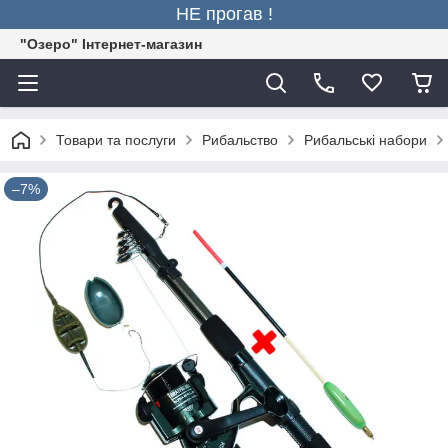
НЕ прогав !
"Озеро" Інтернет-магазин
Товари та послуги
Рибальство
Рибальські набори
–7%