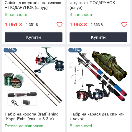
Спінінг з котушкою на хижака
котушка + ПОДАРУНОК
+ ПОДАРУНОК (шнур)
(шнур)
В наявності
В наявності
1 051
1 063
₴
₴
1 351 ₴
1 363 ₴
Купити
Купити
–22%
–21%
Набір на коропа BratFishing
Набір на карася два спінінги
"Карп-Еліт" (спінінг 3.3 м)
+ чохол
Готово до відправки
В наявності