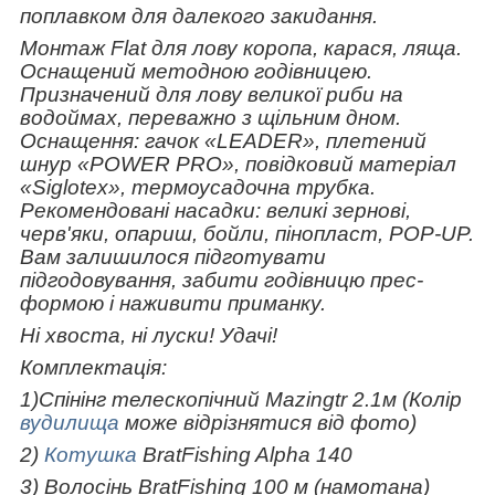
поплавком для далекого закидання.
Монтаж Flat для лову коропа, карася, ляща.
Оснащений методною годівницею.
Призначений для лову великої риби на
водоймах, переважно з щільним дном.
Оснащення: гачок «LEADER», плетений
шнур «POWER PRO», повідковий матеріал
«Siglotex», термоусадочна трубка.
Рекомендовані насадки: великі зернові,
черв'яки, опариш, бойли, пінопласт, POP-UP.
Вам залишилося підготувати
підгодовування, забити годівницю прес-
формою і наживити приманку.
Ні хвоста, ні луски! Удачі!
Комплектація:
1)Спінінг телескопічний Mazingtr 2.1м (Колір
вудилища
може відрізнятися від фото)
2)
Котушка
BratFishing Alpha 140
3) Волосінь BratFishing 100 м (намотана)