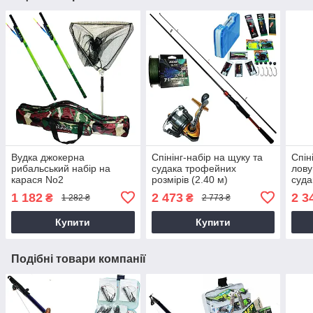
Вудка джокерна
Спінінг-набір на щуку та
Спін
рибальський набір на
судака трофейних
лову
карася No2
розмірів (2.40 м)
суда
1 182
2 473
2 3
₴
₴
1 282 ₴
2 773 ₴
Купити
Купити
Подібні товари компанії