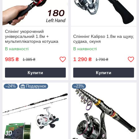
Спінінг укорочений
універсальний 1.8м +
Спіннінг Kalipso 1.8м на щуку,
мультиплікаторна котушка
судака, окуня
В наявності
В наявності
985
1 290
₴
₴
1 385 ₴
1 790 ₴
Купити
Купити
–24%
Подарунок
–23%