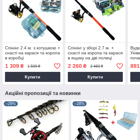
Спінінг 2.4 м. з котушкою +
Спінінг у зборі 2.7 м. +
Вудк
снасті на карася та коропа
снасті на коропа та карася
Унів
в коробці
в ящику на дві полиці
поча
1 309
2 260
891
₴
₴
1 509 ₴
2 460 ₴
Купити
Купити
Акційні пропозиції та новинки
–29%
–28%