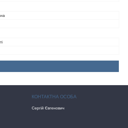
ьна
ті
Сергій Євгенович