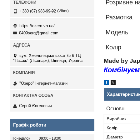
Розривне н
Viber
+380 (67) 983-99-92
Размотка
https://ozero.vn.ua/
Модель
0409serg@gmail.com
Колір
вул. Хмельницьке шосе 75 б ТЦ
Made by Jap
"Пасаж" (Лісопарк), Вінниця, Україна
Комбінуєм
"Озеро" Інтернет-магазин
Характеристи
Сергій Євгенович
Основні
Виробник
Графік роботи
Колір
Діаметр
Понеділок
09:00
18:00