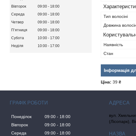
Характеристи
Вівторок
09:00
18:00
Середа
09:00
18:00
Тип волосіні
Четвер
09:00
18:00
Довжина волосін
Пʼятниця
09:00
18:00
Користувальн
Субота
10:00
17:00
Наявність
Неділя
10:00
17:00
Стан
Інформація д
Ціна:
39 ₴
ГРАФІК РОБОТИ
вул. Хмельни
Понеділок
09:00
18:00
(Лісопарк), В
Вівторок
09:00
18:00
Середа
09:00
18:00