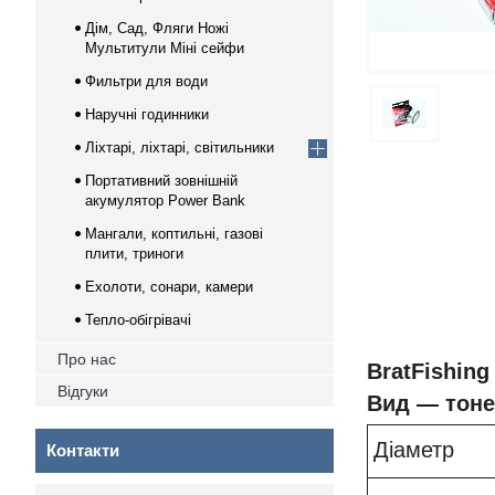
Дім, Сад, Фляги Ножі
Мультитули Міні сейфи
Фильтри для води
Наручні годинники
Ліхтарі, ліхтарі, світильники
Портативний зовнішній
акумулятор Power Bank
Мангали, коптильні, газові
плити, триноги
Ехолоти, сонари, камери
Тепло-обігрівачі
Про нас
BratFishing
Відгуки
Вид — тоне
Діаметр
Контакти