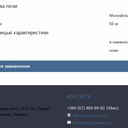
ка ліски
Монофіл
і
50 м
ицькі характеристики
в наявнос
нове
ля замовлення
+380 (67) 983-99-92
Viber
цьке шосе 75 б ТЦ "Пасаж"
інниця, Україна
https://ozero.vn.ua/
0409serg@gmail.com