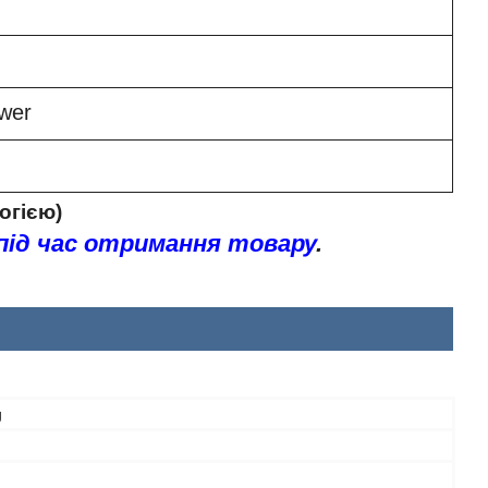
wer
огією)
під час отримання товару
.
g