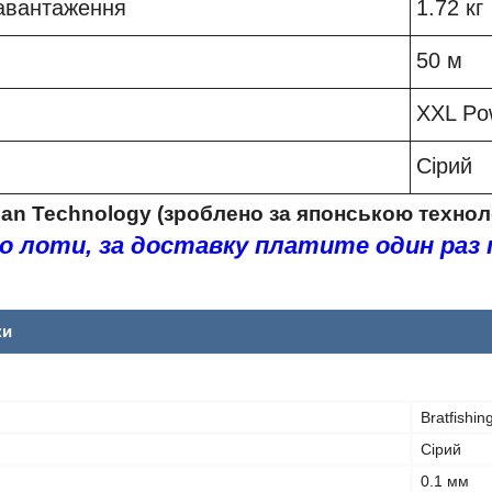
авантаження
1.72 кг
50 м
XXL Po
Сірий
an Technology (зроблено за японською технол
о лоти, за доставку платите один раз 
ки
Bratfishin
Сірий
0.1 мм