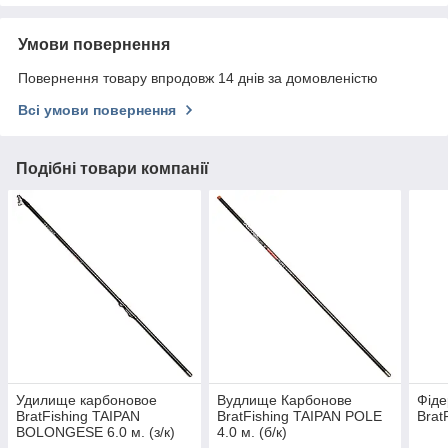
Умови повернення
Повернення товару впродовж 14 днів за домовленістю
Всі умови повернення
Подібні товари компанії
Удилище карбоновое
Вудлище Карбонове
Фід
BratFishing TAIPAN
BratFishing TAIPAN POLE
Brat
BOLONGESE 6.0 м. (з/к)
4.0 м. (б/к)