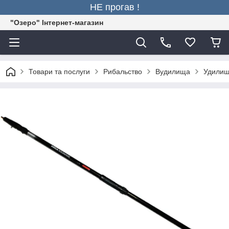
НЕ прогав !
"Озеро" Інтернет-магазин
Товари та послуги
Рибальство
Вудилища
Удилище