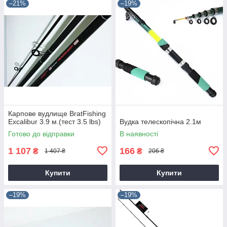
–21%
–19%
Карпове вудлище BratFishing
Excalibur 3.9 м.(тест 3.5 lbs)
Вудка телескопічна 2.1м
Готово до відправки
В наявності
1 107
166
₴
₴
1 407 ₴
206 ₴
Купити
Купити
–19%
–19%