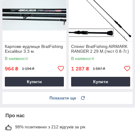
Карпове вудлище BratFishing
Спінінг BratFishing AIRMARK
Excalibur 3.3 м.
RANGER 2.29 М.(тест 0.8-7г.)
В наявності
В наявності
964
1 287
₴
₴
1 194 ₴
1 587 ₴
Купити
Купити
Показати ще
Про нас
98% позитивних з 212 відгуків за рік