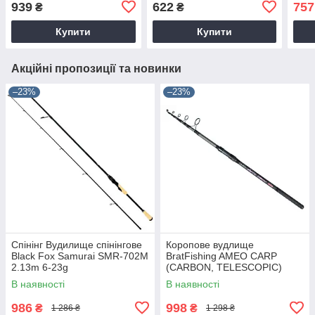
939
622
757
₴
₴
Купити
Купити
Акційні пропозиції та новинки
–23%
–23%
Спінінг Вудилище спінінгове
Коропове вудлище
Black Fox Samurai SMR-702M
BratFishing AMEO CARP
2.13m 6-23g
(CARBON, TELESCOPIC)
3.00 m / 120-220 g.
В наявності
В наявності
986
998
₴
₴
1 286 ₴
1 298 ₴