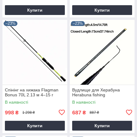
Купити
Купити
–23%
–23%
Спінінг на хижака Flagman
Вудлище для Херабуна
Bonus 70L 2.13 м 4–15 г
Herabuna fishing
В наявності
В наявності
998
687
₴
₴
1 298 ₴
887 ₴
Купити
Купити