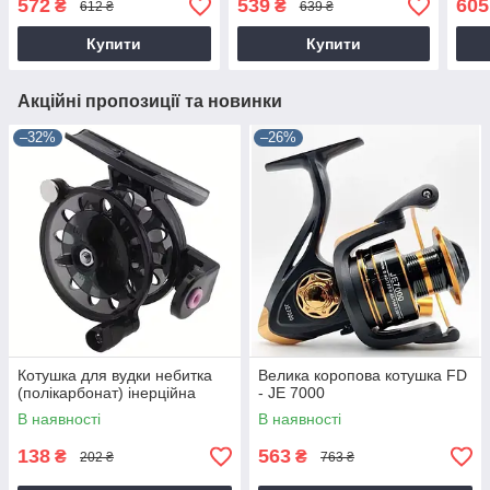
572
539
605
₴
₴
612 ₴
639 ₴
Купити
Купити
Акційні пропозиції та новинки
–32%
–26%
Котушка для вудки небитка
Велика коропова котушка FD
(полікарбонат) інерційна
- JE 7000
В наявності
В наявності
138
563
₴
₴
202 ₴
763 ₴