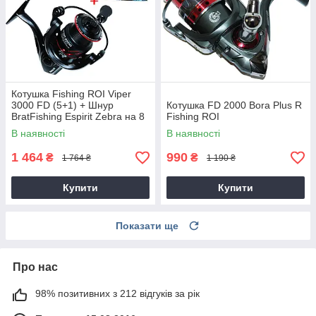
Котушка Fishing ROI Viper
3000 FD (5+1) + Шнур
Котушка FD 2000 Bora Plus R
BratFishing Espirit Zebra на 8
Fishing ROI
ниток
В наявності
В наявності
1 464
990
₴
₴
1 764 ₴
1 190 ₴
Купити
Купити
Показати ще
Про нас
98% позитивних з 212 відгуків за рік