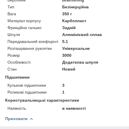
Тип
Безінерційна
Вага
350 г
Матеріал корпусу
Карбопласт
Фрикційне гальмо
Задній
Шпуля
Алюмінієвий сплав
Передавальний коефіцієнт
5.1
Розташування рукоятки
Універсальне
Розмір
3000
Особливості
Додаткова шпуля
Стан
Новий
Підшипники
Кулькові підшипники
3
Роликові підшипники
1
Користувальницькі характеристики
Наявність
в наявності
Приховати