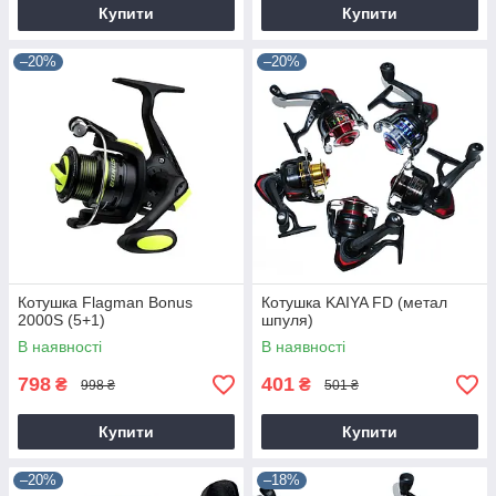
Купити
Купити
–20%
–20%
Котушка Flagman Bonus
Котушка KAIYA FD (метал
2000S (5+1)
шпуля)
В наявності
В наявності
798
401
₴
₴
998 ₴
501 ₴
Купити
Купити
–20%
–18%