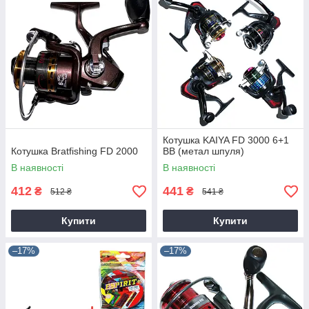
Котушка KAIYA FD 3000 6+1
Котушка Bratfishing FD 2000
BB (метал шпуля)
В наявності
В наявності
412
441
₴
₴
512 ₴
541 ₴
Купити
Купити
–17%
–17%