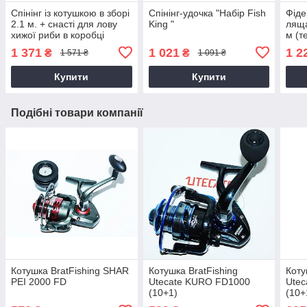
Спінінг із котушкою в зборі
Спінінг-удочка "Набір Fish
Фіде
2.1 м. + снасті для лову
King "
ляща
хижої риби в коробці
м (т
1 371
1 021
1 2
₴
₴
1 571 ₴
1 091 ₴
Купити
Купити
Подібні товари компанії
Котушка BratFishing SHAR
Котушка BratFishing
Коту
PEI 2000 FD
Utecate KURO FD1000
Ute
(10+1)
(10+
4X T