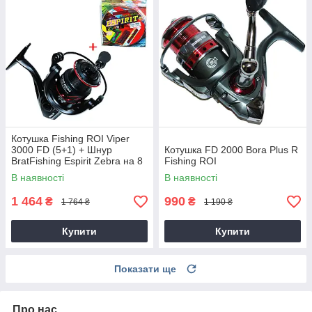
Котушка Fishing ROI Viper
3000 FD (5+1) + Шнур
Котушка FD 2000 Bora Plus R
BratFishing Espirit Zebra на 8
Fishing ROI
ниток
В наявності
В наявності
1 464
990
₴
₴
1 764 ₴
1 190 ₴
Купити
Купити
Показати ще
Про нас