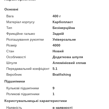
Основні
Вага
400 г
Матеріал корпусу
Карбопласт
Тип
Безінерційна
Фрикційне гальмо
Задній
Розташування рукоятки
Універсальне
Розмір
4000
Стан
Новий
Особливості
Додаткова шпуля
Шпуля
Алюмінієвий сплав
Передавальний коефіцієнт
5.1
Виробник
Bratfishing
Підшипники
Кулькові підшипники
9
Роликові підшипники
1
Користувальницькі характеристики
Наявність
в наявності