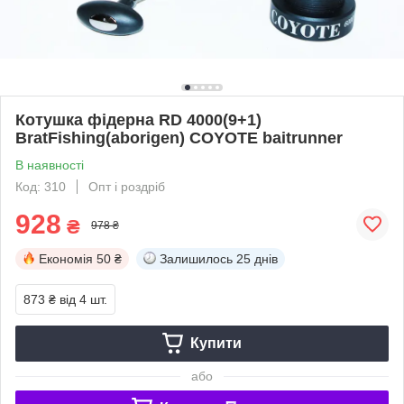
Котушка фідерна RD 4000(9+1)
BratFishing(aborigen) COYOTE baitrunner
В наявності
Код: 310
Опт і роздріб
928
₴
978 ₴
Економія
50 ₴
Залишилось
25 днів
873 ₴
від 4 шт.
Купити
або