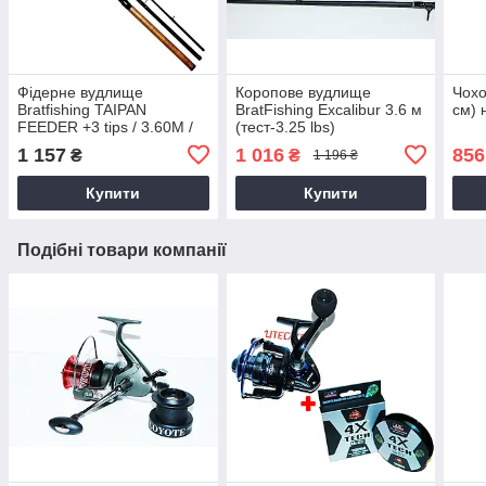
Фідерне вудлище
Коропове вудлище
Чохо
Bratfishing TAIPAN
BratFishing Excalibur 3.6 м
см) 
FEEDER +3 tips / 3.60M /
(тест-3.25 lbs)
80-180 g
1 157
1 016
856
₴
₴
1 196 ₴
Купити
Купити
Подібні товари компанії