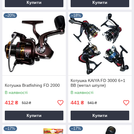
Купити
Купити
–20%
–18%
Котушка KAIYA FD 3000 6+1
Котушка Bratfishing FD 2000
BB (метал шпуля)
В наявності
В наявності
412
441
₴
₴
512 ₴
541 ₴
Купити
Купити
–17%
–17%