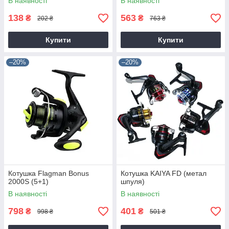
В наявності
В наявності
138
563
₴
₴
202 ₴
763 ₴
Купити
Купити
–20%
–20%
Котушка Flagman Bonus
Котушка KAIYA FD (метал
2000S (5+1)
шпуля)
В наявності
В наявності
798
401
₴
₴
998 ₴
501 ₴