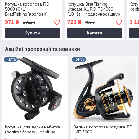
Котушка коропова RD
Котушка BratFishing
Коту
5000 (6+1)
Utecate KURO FD4000
Iron
BratFishing(aborigen)
(10+1) + подарунок (шнур
COYOTE baitrunner
4X Tech)
971
723
1 1
₴
₴
1 011 ₴
793 ₴
Купити
Купити
Акційні пропозиції та новинки
–32%
–26%
Котушка для вудки небитка
Велика коропова котушка FD
(полікарбонат) інерційна
- JE 7000