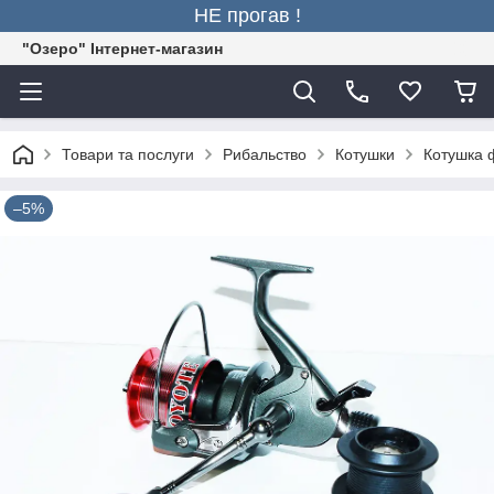
НЕ прогав !
"Озеро" Інтернет-магазин
Товари та послуги
Рибальство
Котушки
Котушка ф
–5%