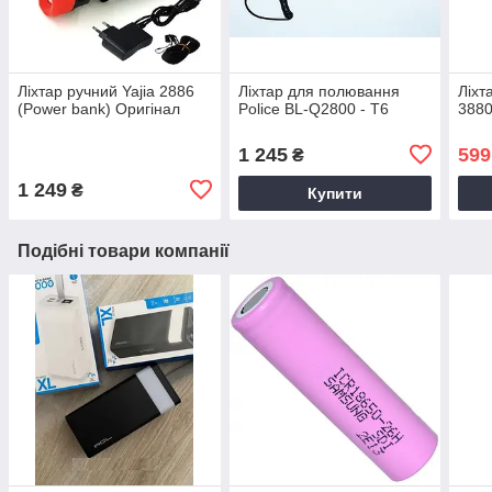
Ліхтар ручний Yajia 2886
Ліхтар для полювання
Ліхт
(Power bank) Оригінал
Police BL-Q2800 - T6
388
1 245
599
₴
1 249
₴
Купити
Подібні товари компанії