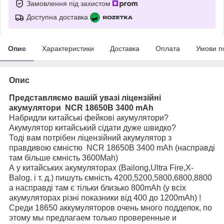
Замовлення під захистом
Доступна доставка
Опис
Характеристики
Доставка
Оплата
Умови п
Опис
Представляємо вашій увазі ліцензійні
акумулятори NCR 18650B 3400 mAh
Набридли китайські фейкові акумулятори?
Акумулятор китайський сідати дуже швидко?
Тоді вам потрібен ліцензійний акумулятор з
правдивою ємністю NCR 18650B 3400 mAh (насправді
там більше ємність 3600Mah)
А у китайських акумуляторах (Bailong,Ultra Fire,X-
Balog. і т. д.) пишуть ємність 4200,5200,5800,6800,8800
а насправді там є тільки близько 800mAh (у всіх
акумуляторах різні показники від 400 до 1200mAh) !
Среди 18650 аккумуляторов очень много подделок, по
этому мы предлагаем только проверенные и