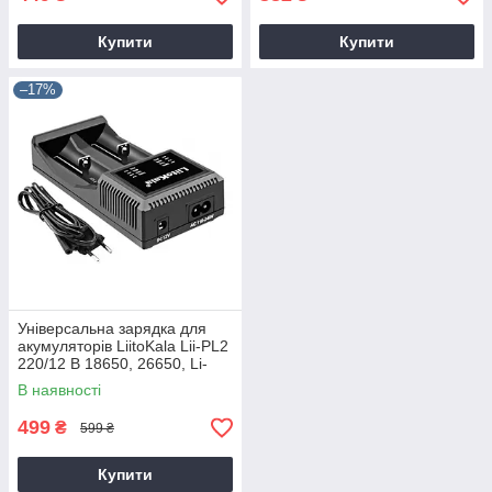
Купити
Купити
–17%
Універсальна зарядка для
акумуляторів LiitoKala Lii-PL2
220/12 В 18650, 26650, Li-
Ion, LiFePO4, Ni-Mh, Ni-Cd
В наявності
499
₴
599 ₴
Купити