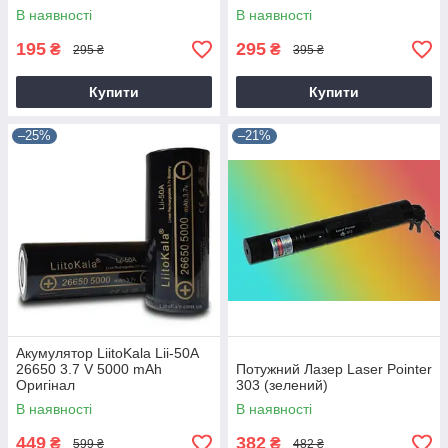
В наявності
В наявності
195
295
₴
₴
295 ₴
395 ₴
Купити
Купити
–25%
–21%
Акумулятор LiitoKala Lii-50A
26650 3.7 V 5000 mAh
Потужний Лазер Laser Pointer
Оригінал
303 (зелений)
В наявності
В наявності
449
382
₴
₴
599 ₴
482 ₴