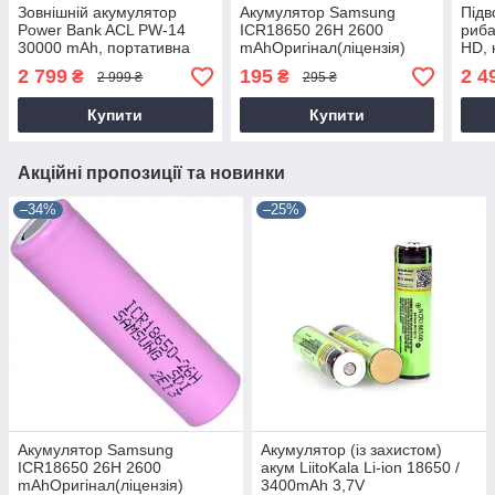
Зовнішній акумулятор
Акумулятор Samsung
Підв
Power Bank ACL PW-14
ICR18650 26H 2600
риба
30000 mAh, портативна
mAhОригінал(ліцензія)
HD, 
батарея з ліхтариком і
акум
2 799
195
2 4
₴
₴
2 999 ₴
295 ₴
кабелями
IP68
Купити
Купити
Акційні пропозиції та новинки
–34%
–25%
Акумулятор Samsung
Акумулятор (із захистом)
ICR18650 26H 2600
акум LiitoKala Li-ion 18650 /
mAhОригінал(ліцензія)
3400mAh 3,7V