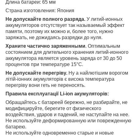
Длина батареи: 65 мм
Страна изготовления: Япония
Не допускайте полного разряда.
У литий-ионных
аккумуляторов отсутствует так называемый эффект
памяти, поэтому их можно и, более того, нужно
заряжать, не дожидаясь разрядки до нуля.
Храните частично заряженными
. Оптимальным
состоянием для длительного хранения литий-ионного
аккумулятора является уровень заряда от 30 до 50
процентов при температуре 15°C.
Не допускайте перегріву.
Ну а найлютішим ворогом
літій-іонних акумуляторів є висока температура
перегріву вони геть не переносять.
Правила експлуатації Li-ion акумуляторів:
Обращайтесь с батареей бережно, не разбирайте, не
модифицируйте, берегите от физического
воздействия, ударов и падений, не наступайте на нее.
Не используйте деформированную или поврежденную
батарею.
Не используйте одновременно старые и новые