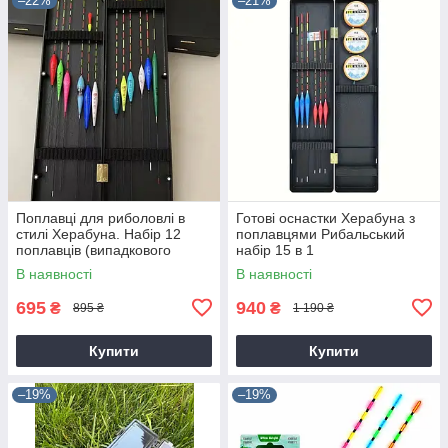
–22%
–21%
Поплавці для риболовлі в
Готові оснастки Херабуна з
стилі Херабуна. Набір 12
поплавцями Рибальський
поплавців (випадкового
набір 15 в 1
кольору ваги та довжини) +
В наявності
В наявності
коробка
695
940
₴
₴
895 ₴
1 190 ₴
Купити
Купити
–19%
–19%