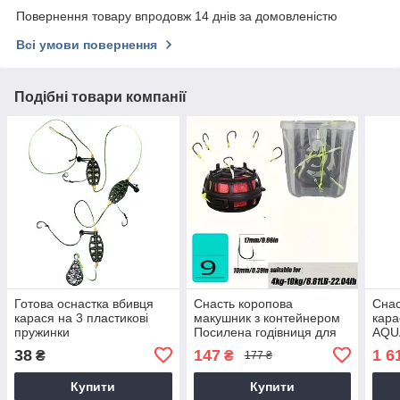
Повернення товару впродовж 14 днів за домовленістю
Всі умови повернення
Подібні товари компанії
Готова оснастка вбивця
Снасть коропова
Снас
карася на 3 пластикові
макушник з контейнером
кара
пружинки
Посилена годівниця для
AQU
риболовлі з гачками 9#
38
147
1 6
₴
₴
177 ₴
автоматично
перевертається під час
Купити
Купити
закидання