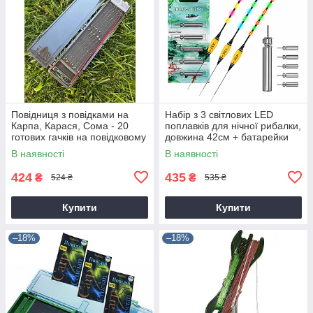
Повідниця з повідками на
Набір з 3 світлових LED
Карпа, Карася, Сома - 20
поплавків для нічної рибалки,
готових гачків на повідковому
довжина 42см + батарейки
матеріалі
CR425-5шт
В наявності
В наявності
424
435
₴
₴
524 ₴
535 ₴
Купити
Купити
–18%
–18%