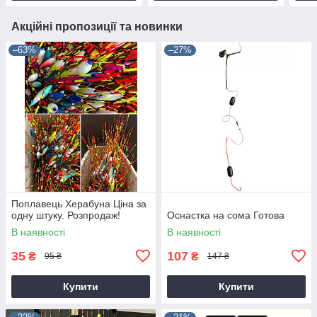
Акційні пропозиції та новинки
–63%
–27%
Поплавець Херабуна Ціна за
одну штуку. Розпродаж!
Оснастка на сома Готова
В наявності
В наявності
35
107
₴
₴
95 ₴
147 ₴
Купити
Купити