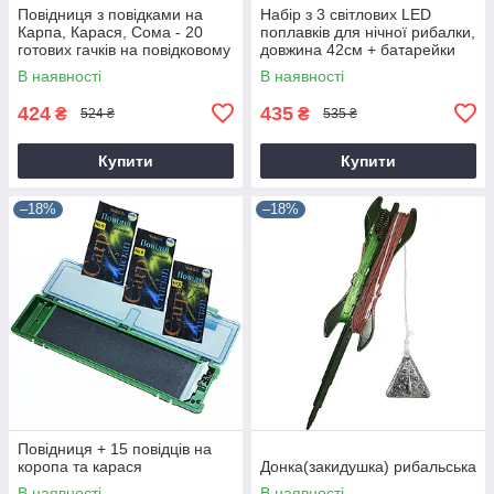
Повідниця з повідками на
Набір з 3 світлових LED
Карпа, Карася, Сома - 20
поплавків для нічної рибалки,
готових гачків на повідковому
довжина 42см + батарейки
матеріалі
CR425-5шт
В наявності
В наявності
424
435
₴
₴
524 ₴
535 ₴
Купити
Купити
–18%
–18%
Повідниця + 15 повідців на
коропа та карася
Донка(закидушка) рибальська
В наявності
В наявності