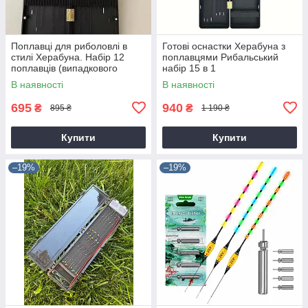
Поплавці для риболовлі в
Готові оснастки Херабуна з
стилі Херабуна. Набір 12
поплавцями Рибальський
поплавців (випадкового
набір 15 в 1
кольору ваги та довжини) +
В наявності
В наявності
коробка
695
940
₴
₴
895 ₴
1 190 ₴
Купити
Купити
–19%
–19%