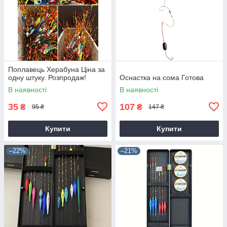
Поплавець Херабуна Ціна за
одну штуку. Розпродаж!
Оснастка на сома Готова
В наявності
В наявності
35
107
₴
₴
95 ₴
147 ₴
Купити
Купити
–22%
–21%