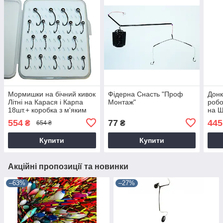
Мормишки на бічний кивок
Фідерна Снасть "Проф
Донк
Літні на Карася і Карпа
Монтаж"
робо
18шт.+ коробка з м'яким
на 
вкладишем
554
77
445
₴
₴
654 ₴
Купити
Купити
Акційні пропозиції та новинки
–63%
–27%