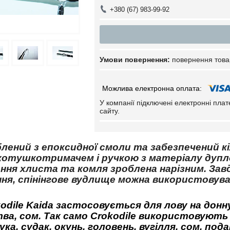
+380 (67) 983-99-92
повернення това
У компанії підключені електронні пла
сайту.
блений з епоксидної смоли та забезпечений к
котушкотримачем і ручкою з матеріалу дупл
нання хлиста та комля зроблена нарізним. За
ня, спінінгове вудлище можна використовув
kodile Kaida застосовується для лову на донн
тва, сом. Так само Crokodile використовують 
ука, судак, окунь, головень, вугілля, сом, п