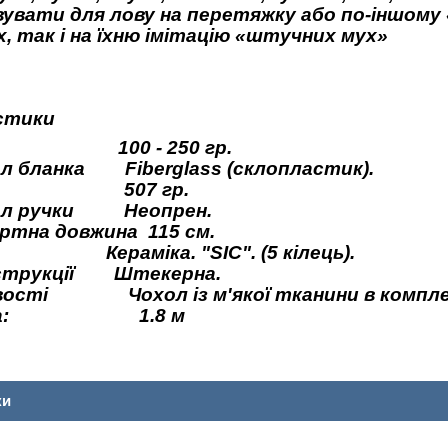
увати для лову на перетяжку або по-іншому «
, так і на їхню імітацію «штучних мух»
стики
 100 - 250 гр.
л бланка Fiberglass (склопластик).
а 507 гр.
ал ручки Неопрен.
ртна довжина 115 см.
 Кераміка. "SIC". (5 кілець).
нструкції Штекерна.
вості Чохол із м'якої тканини в компле
ина: 1.8 м
ки