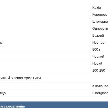
Kaida
Коропове
Штекерна
Одноручн
Важкий
тки
Неопрен
500 г
Чорний
Новий
100-250
ицькі характеристики
в наявнос
лища
Fiberglas
ля замовлення