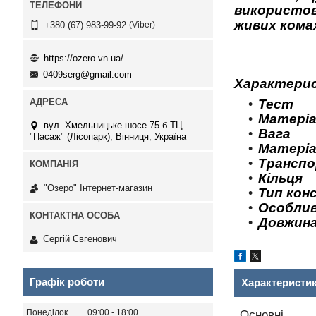
використов
живих комах
Viber
+380 (67) 983-99-92
https://ozero.vn.ua/
0409serg@gmail.com
Характери
Тест
Матеріа
вул. Хмельницьке шосе 75 б ТЦ
Ваг
"Пасаж" (Лісопарк), Вінниця, Україна
Матері
Транспо
Кільця
"Озеро" Інтернет-магазин
Тип ко
Особли
Довж
Сергій Євгенович
Графік роботи
Характеристи
Понеділок
09:00
18:00
Основні