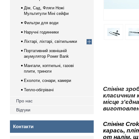
Дім, Сад, Фляги Ножі
Мультитули Міні сейфи
Фильтри для води
Наручні годинники
Ліхтарі, ліхтарі, світильники
Портативний зовнішній
акумулятор Power Bank
Мангали, коптильні, газові
плити, триноги
Ехолоти, сонари, камери
Спінінг зро
Тепло-обігрівачі
класичним 
Про нас
місце з'єд
виготовлен
Відгуки
Спінінг Cro
Контакти
карась, плі
от налім, щ