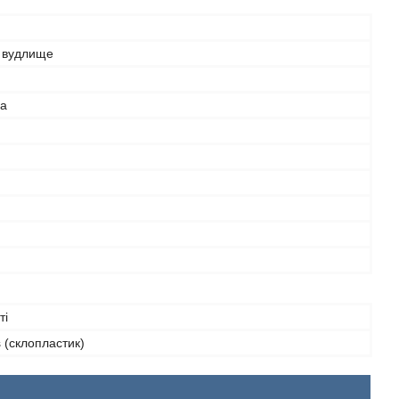
 вудлище
а
ті
s (склопластик)