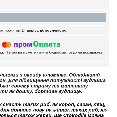
ру протягом 14 днів
за домовленістю
тежі. Тепер ви можете купити будь-який товар не покидаючи
ільцями з оксиду алюмінію. Обладнаний
он. Для підвищення потужності вудлища
вдяки своєму стриму та матеріалу
ати як дошку, бортове вудлище.
у снасть таких риб, як короп, сазан, лящ,
для донного лову на живця, таких риб, як-
одаються також жерех. Ще Crokodile можна