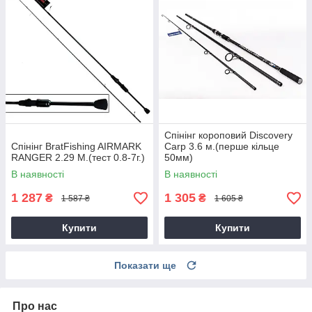
Спінінг короповий Discovery
Спінінг BratFishing AIRMARK
Carp 3.6 м.(перше кільце
RANGER 2.29 М.(тест 0.8-7г.)
50мм)
В наявності
В наявності
1 287
1 305
₴
₴
1 587 ₴
1 605 ₴
Купити
Купити
Показати ще
Про нас