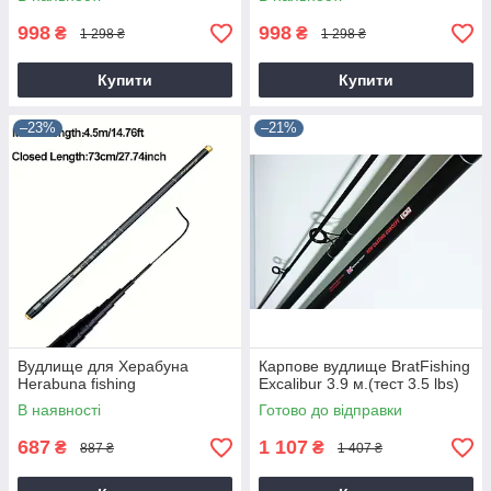
998
998
₴
₴
1 298 ₴
1 298 ₴
Купити
Купити
–23%
–21%
Вудлище для Херабуна
Карпове вудлище BratFishing
Herabuna fishing
Excalibur 3.9 м.(тест 3.5 lbs)
В наявності
Готово до відправки
687
1 107
₴
₴
887 ₴
1 407 ₴