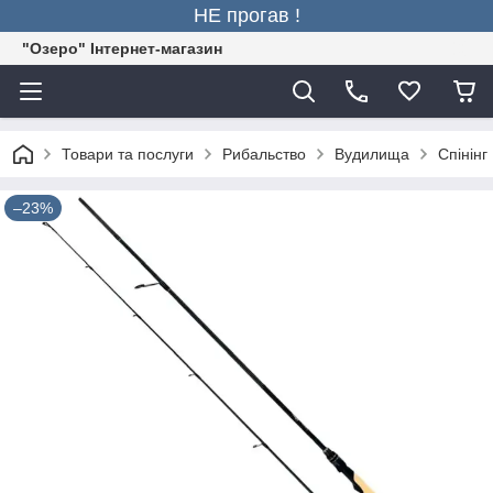
НЕ прогав !
"Озеро" Інтернет-магазин
Товари та послуги
Рибальство
Вудилища
Спінінг
–23%