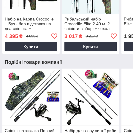
Набір на Карпа Crocodile
Рибальський набір
Риба
+ Буз - бар підставка на
Crocodile Elite 2.40 м. 2
Elite
два спінінга +
спінінги в зборі + чохол
сигналізатори + сумка
4 395
3 017
1 9
₴
₴
4 695 ₴
3 217 ₴
Купити
Купити
Подібні товари компанії
Спінінг на хижака Повний
Набір для лову хижої риби
Спін