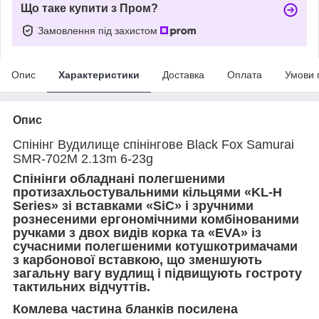
Що таке купити з Пром?
Замовлення під захистом
Опис
Характеристики
Доставка
Оплата
Умови 
Опис
Спінінг Вудилище спінінгове Black Fox Samurai
SMR-702M 2.13m 6-23g
Спінінги обладнані полегшеними
протизахльостувальними кільцями «KL-H
Series» зі вставками «SiC» і зручними
рознесеними ергономічними комбінованими
ручками з двох видів корка та «EVA» із
сучасними полегшеними котушкотримачами
з карбонової вставкою, що зменшують
загальну вагу вудлищ і підвищують гостроту
тактильних відчуттів.
Комлева частина бланків посилена