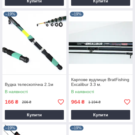
Купити
Купити
–19%
–19%
Карпове вудлище BratFishing
Вудка телескопічна 2.1м
Excalibur 3.3 м.
В наявності
В наявності
166
964
₴
₴
206 ₴
1 194 ₴
Купити
Купити
–19%
–19%