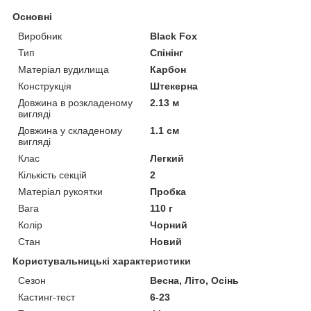
Основні
Виробник
Black Fox
Тип
Спінінг
Матеріал вудилища
Карбон
Конструкція
Штекерна
Довжина в розкладеному
2.13 м
вигляді
Довжина у складеному
1.1 см
вигляді
Клас
Легкий
Кількість секцій
2
Матеріал рукоятки
Пробка
Вага
110 г
Колір
Чорний
Стан
Новий
Користувальницькі характеристики
Сезон
Весна, Літо, Осінь
Кастинг-тест
6-23