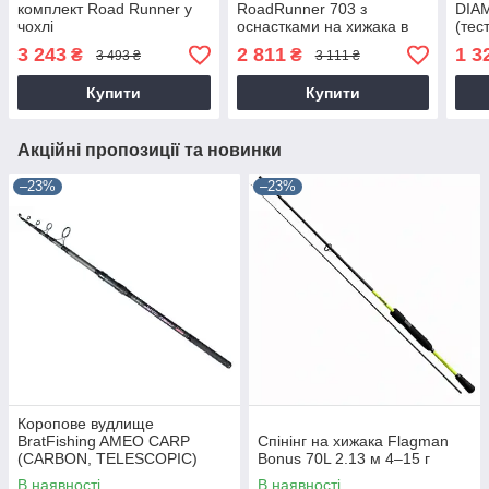
комплект Road Runner у
RoadRunner 703 з
DIAM
чохлі
оснастками на хижака в
(тест
коробці
3 243
2 811
1 3
₴
₴
3 493 ₴
3 111 ₴
Купити
Купити
Акційні пропозиції та новинки
–23%
–23%
Коропове вудлище
BratFishing AMEO CARP
Спінінг на хижака Flagman
(CARBON, TELESCOPIC)
Bonus 70L 2.13 м 4–15 г
3.00 m / 120-220 g.
В наявності
В наявності