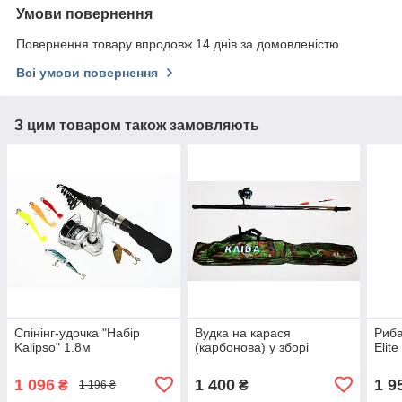
Умови повернення
Повернення товару впродовж 14 днів за домовленістю
Всі умови повернення
З цим товаром також замовляють
Спінінг-удочка "Набір
Вудка на карася
Риба
Kalipso" 1.8м
(карбонова) у зборі
Elite
1 096
1 400
1 9
₴
₴
1 196 ₴