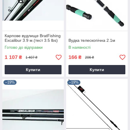
Карпове вудлище BratFishing
Excalibur 3.9 м.(тест 3.5 lbs)
Вудка телескопічна 2.1м
Готово до відправки
В наявності
1 107
166
₴
₴
1 407 ₴
206 ₴
Купити
Купити
–19%
–19%