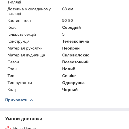
вигляді
Довжина у складеному
68 см
вигляді
Кастинг-тест
50-80
Клас
Середній
Кількість секцій
5
Конструкція
Телескопічна
Матеріал рукоятки
Неопрен
Матеріал вудилища
Скловолокно
Сезон
Всесезонний
Стан
Новий
Тип
Спінінг
Тип рукоятки
Одноручна
Колір
Чорний
Приховати
Умови доставки
Нова Пошта