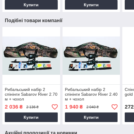
Купити
Купити
Подібні товари компанії
Рибальський набір 2
Рибальський набір 2
Спін
спінінги Sabarov River 2.70
спінінги Sabarov River 2.40
gold
м + чохол
м + чохол
2 036
1 940
272
₴
₴
2 136 ₴
2 040 ₴
Купити
Купити
Акційні пропозиції та новинки