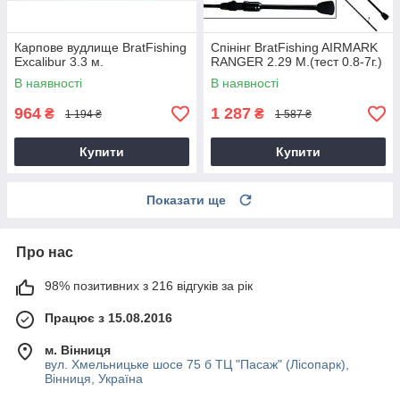
Карпове вудлище BratFishing
Спінінг BratFishing AIRMARK
Excalibur 3.3 м.
RANGER 2.29 М.(тест 0.8-7г.)
В наявності
В наявності
964
1 287
₴
₴
1 194 ₴
1 587 ₴
Купити
Купити
Показати ще
Про нас
98% позитивних з 216 відгуків за рік
Працює з 15.08.2016
м. Вінниця
вул. Хмельницьке шосе 75 б ТЦ "Пасаж" (Лісопарк),
Вінниця, Україна