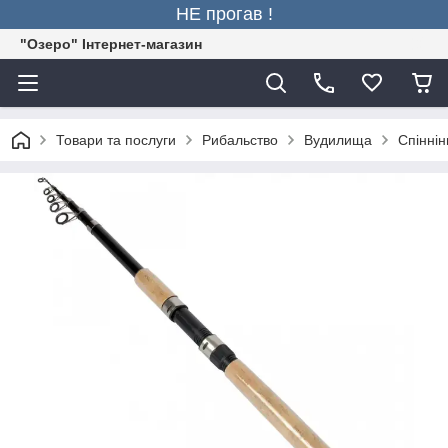
НЕ прогав !
"Озеро" Інтернет-магазин
Товари та послуги
Рибальство
Вудилища
Спіннін