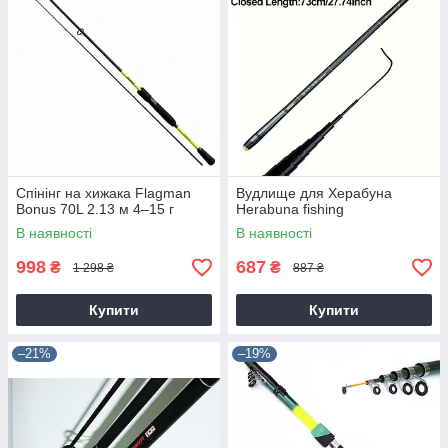
Спінінг на хижака Flagman
Вудлище для Херабуна
Bonus 70L 2.13 м 4–15 г
Herabuna fishing
В наявності
В наявності
998
687
₴
₴
1 298 ₴
887 ₴
Купити
Купити
–21%
–19%