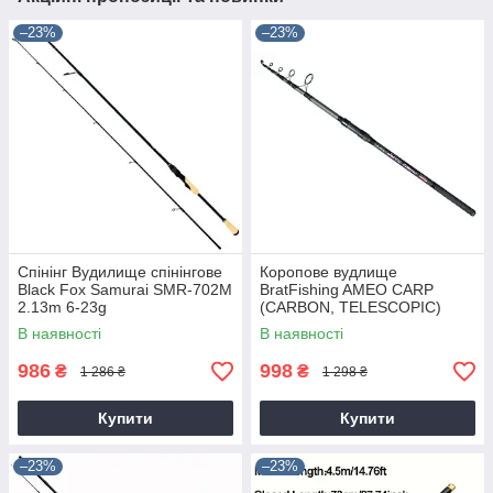
–23%
–23%
Спінінг Вудилище спінінгове
Коропове вудлище
Black Fox Samurai SMR-702M
BratFishing AMEO CARP
2.13m 6-23g
(CARBON, TELESCOPIC)
3.00 m / 120-220 g.
В наявності
В наявності
986
998
₴
₴
1 286 ₴
1 298 ₴
Купити
Купити
–23%
–23%