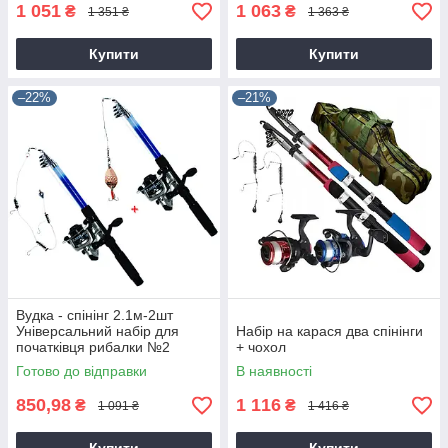
1 051
1 063
₴
₴
1 351 ₴
1 363 ₴
Купити
Купити
–22%
–21%
Вудка - спінінг 2.1м-2шт
Універсальний набір для
Набір на карася два спінінги
початківця рибалки №2
+ чохол
Готово до відправки
В наявності
850,98
1 116
₴
₴
1 091 ₴
1 416 ₴