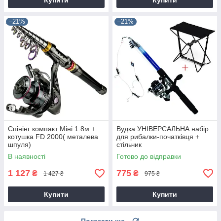
Купити
Купити
–21%
–21%
Спінінг компакт Міні 1.8м +
Вудка УНІВЕРСАЛЬНА набір
котушка FD 2000( металева
для рибалки-початківця +
шпуля)
стільчик
В наявності
Готово до відправки
1 127
775
₴
₴
1 427 ₴
975 ₴
Купити
Купити