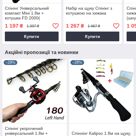
Спінінг Універсальний
Набір на щуку Спінінг з
Спін
компакт Міні 1.8м +
котушкою на хижака
хиж
котушка FD 2000(
(шну
металева шпуля)
1 197
1 267
1 0
₴
₴
1 397 ₴
1 467 ₴
Купити
Купити
Акційні пропозиції та новинки
–29%
–28%
Спінінг укорочений
універсальний 1.8м +
Спіннінг Kalipso 1.8м на щуку,