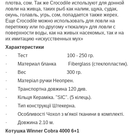
плотва, сом. Так же Crocodile используют для донной
ловли на живца, таких рыб как налим, щука, судак,
окунь, голавль, угрь, сом, попадается также жерех.
Еще Crocodile можно использовать для ловли на
перетяжку или по-другому «тюкалку» для ловли с
поверхности воды, как на живых насекомых, так и на
их имитацию «искусственных мух»
Характеристики
· Тест 100 - 250 гр.
· Материал бланка Fiberglass (стеклопластик).
· Вес 300 гр.
· Матеріал ручки Неопрен.
· Транспортна довжина 120 див.
· Кільця Кераміка. "SIC". (5 кілець).
· Тип конструкції Штекерна.
· Особливості Чохол з м'якої тканини в комплекті.
· Довжина 2.10 м.
Котушка Winner Cobra 4000 6+1