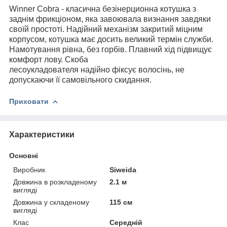
Winner Cobra - класична безінерционна котушка з
заднім фрикціоном, яка завоювала визнання завдяки
своїй простоті. Надійний механізм закритий міцним
корпусом, котушка має досить великий термін служби.
Намотування рівна, без горбів. Плавний хід підвищує
комфорт лову. Скоба
лесоукладователя надійно фіксує волосінь, не
допускаючи її самовільного скидання.
Приховати
Характеристики
Основні
Виробник
Siweida
Довжина в розкладеному
2.1 м
вигляді
Довжина у складеному
115 см
вигляді
Клас
Середній