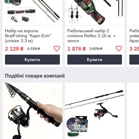
Набір на коропа
Рибальський набір 2
Риба
BratFishing "Карп-Еліт"
спінінги Reflex 2.10 м. +
унів
(спінінг 3.3 м)
чехол
Apac
м.
2 129
1 876
3 2
₴
₴
2 729 ₴
2 076 ₴
Купити
Купити
Подібні товари компанії