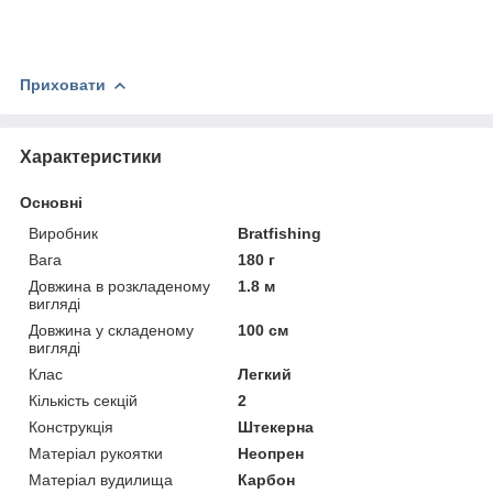
Приховати
Характеристики
Основні
Виробник
Bratfishing
Вага
180 г
Довжина в розкладеному
1.8 м
вигляді
Довжина у складеному
100 см
вигляді
Клас
Легкий
Кількість секцій
2
Конструкція
Штекерна
Матеріал рукоятки
Неопрен
Матеріал вудилища
Карбон