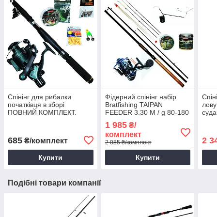
Спінінг для рибалки
Фідерний спінінг набір
Спін
початківця в зборі
Bratfishing TAIPAN
лову
ПОВНИЙ КОМПЛЕКТ.
FEEDER 3.30 M / g 80-180
суда
(вбивця карася)
1 985
₴/
комплект
685
2 3
₴/комплект
2 085 ₴/комплект
Купити
Купити
Подібні товари компанії