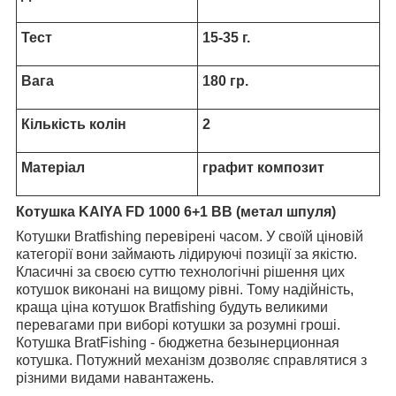
Тест
15-35 г.
Вага
180 гр.
Кількість колін
2
Матеріал
графит композит
Котушка KAIYA FD 1000 6+1 BB (метал шпуля)
Котушки Bratfishing перевірені часом. У своїй ціновій
категорії вони займають лідируючі позиції за якістю.
Класичні за своєю суттю технологічні рішення цих
котушок виконані на вищому рівні. Тому надійність,
краща ціна котушок Bratfishing будуть великими
перевагами при виборі котушки за розумні гроші.
Котушка BratFishing - бюджетна безынерционная
котушка. Потужний механізм дозволяє справлятися з
різними видами навантажень.