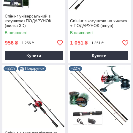
Спінінг універсальний з
котушкою+ПОДАРУНОК
Спінінг з котушкою на хижака
(жилка 3D)
+ ПОДАРУНОК (шнур)
В наявності
В наявності
956
1 051
₴
₴
1 256 ₴
1 351 ₴
Купити
Купити
–22%
Подарунок
–22%