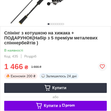
Спінінг з котушкою на хижака +
ПОДАРУНОК(Набір з 5 преміум металевих
спіннербейтів )
В наявності
Код: 435
Роздріб
1 466
₴
1 666 ₴
Економія
200 ₴
Залишилось
24 дні
Купити
або
Купити з