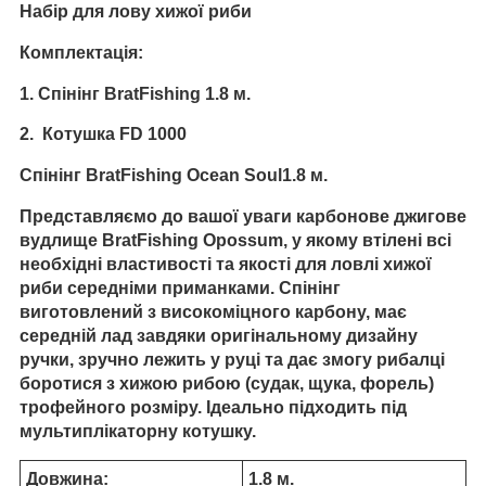
Набір для лову хижої риби
Комплектація:
1. Спінінг BratFishing 1.8 м.
2. Котушка FD 1000
Спінінг BratFishing Ocean Soul1.8 м.
Представляємо до вашої уваги карбонове джигове
вудлище BratFishing Opossum, у якому втілені всі
необхідні властивості та якості для ловлі хижої
риби середніми приманками. Спінінг
виготовлений з високоміцного карбону, має
середній лад завдяки оригінальному дизайну
ручки, зручно лежить у руці та дає змогу рибалці
боротися з хижою рибою (судак, щука, форель)
трофейного розміру. Ідеально підходить під
мультиплікаторну котушку.
Довжина:
1.8 м.