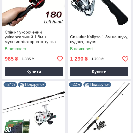
Спінінг укорочений
універсальний 1.8м +
Спіннінг Kalipso 1.8м на щуку,
мультиплікаторна котушка
судака, окуня
В наявності
В наявності
985
1 290
₴
₴
1 385 ₴
1 790 ₴
Купити
Купити
–24%
Подарунок
–22%
Подарунок