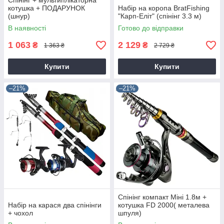
Спінінг + мультиплікаторна
котушка + ПОДАРУНОК
Набір на коропа BratFishing
(шнур)
"Карп-Еліт" (спінінг 3.3 м)
В наявності
Готово до відправки
1 063
2 129
₴
₴
1 363 ₴
2 729 ₴
Купити
Купити
–21%
–21%
Спінінг компакт Міні 1.8м +
Набір на карася два спінінги
котушка FD 2000( металева
+ чохол
шпуля)