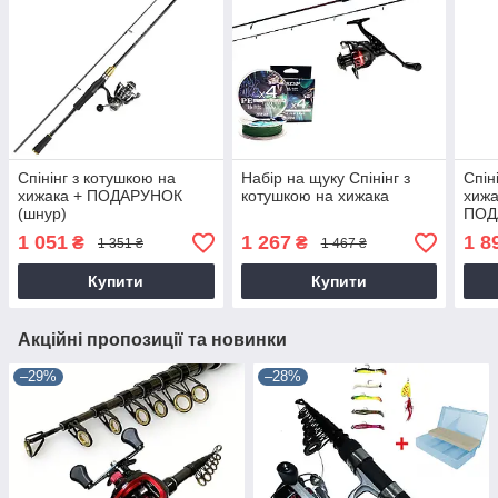
Спінінг з котушкою на
Набір на щуку Спінінг з
Спін
хижака + ПОДАРУНОК
котушкою на хижака
хижа
(шнур)
ПОД
1 051
1 267
1 8
₴
₴
1 351 ₴
1 467 ₴
Купити
Купити
Акційні пропозиції та новинки
–29%
–28%