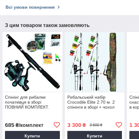
Всі умови повернення
З цим товаром також замовляють
Спінінг для рибалки
Рибальський набір
Спін
початківця в зборі
Crocodile Elite 2.70 м. 2
снас
ПОВНИЙ КОМПЛЕКТ.
спінінги в зборі + чохол
в ко
(вбивця карася)
685
3 300
1 3
₴/комплект
₴
3 600 ₴
Купити
Купити