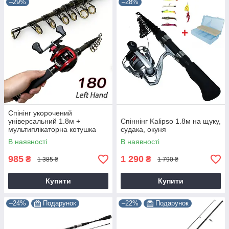
–29%
–28%
Спінінг укорочений
універсальний 1.8м +
Спіннінг Kalipso 1.8м на щуку,
мультиплікаторна котушка
судака, окуня
В наявності
В наявності
985
1 290
₴
₴
1 385 ₴
1 790 ₴
Купити
Купити
–24%
Подарунок
–22%
Подарунок