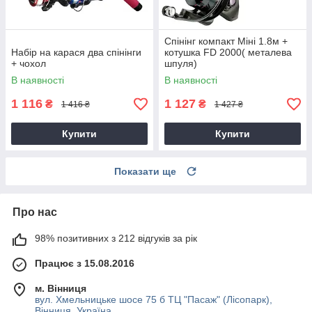
Спінінг компакт Міні 1.8м +
Набір на карася два спінінги
котушка FD 2000( металева
+ чохол
шпуля)
В наявності
В наявності
1 116
1 127
₴
₴
1 416 ₴
1 427 ₴
Купити
Купити
Показати ще
Про нас
98% позитивних з 212 відгуків за рік
Працює з 15.08.2016
м. Вінниця
вул. Хмельницьке шосе 75 б ТЦ "Пасаж" (Лісопарк),
Вінниця, Україна