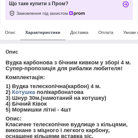
Що таке купити з Пром?
Замовлення під захистом
Опис
Характеристики
Доставка
Оплата
Умови 
Опис
Вудка карбонова з бічним кивком у зборі 4 м.
Супер-пропозиція для рибалки любителя!
Комплектація:
1) Вудка телескопічна(карбон) 4 м.
2)
Котушка
полікарбонатова
3) Шнур 30м.(намотаний на котушку)
4) Бічний Ківок
5) Мормишки літні - 4шт
Опис:
Класичне телескопічне вудлище з кільцями,
виконане з міцного і легкого карбону,
оснащене кільцями вставка sic.