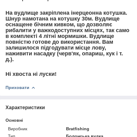
На вудлище закріплена інерцеонна котушка.
Шнур намотана на котушку 30м. Вудлище
оснащене бічним кивком, що дозволяє
рибалити у важкодоступних місцях, так само
в комплекті 4 літні мормишки. Вудлище
повністю готове до використання. Вам
залишилося підгодувати місце лову,
наживити насадку (черв'як, опариш, кук і т.
д.).
Ні хвоста ні луски!
Приховати
Характеристики
Основні
Виробник
Bratfishing
Тип
Болонська вудка