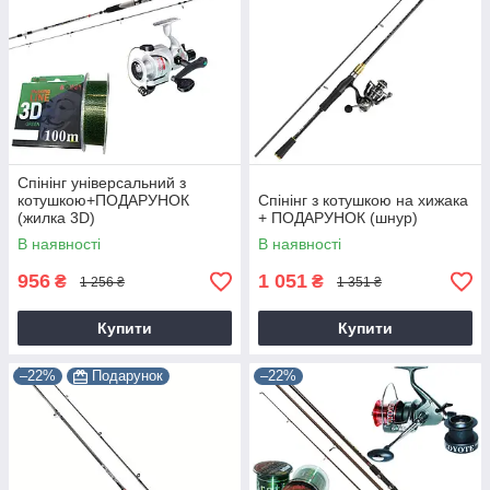
Спінінг універсальний з
котушкою+ПОДАРУНОК
Спінінг з котушкою на хижака
(жилка 3D)
+ ПОДАРУНОК (шнур)
В наявності
В наявності
956
1 051
₴
₴
1 256 ₴
1 351 ₴
Купити
Купити
–22%
Подарунок
–22%