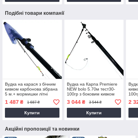
Подібні товари компанії
Вудка на карася з бічним
Вудка на Карпа Premiere
Вудк
кивком карбонова зібрана
NEW bolo 5.70м тест30-
кивк
5 м.+ мормишки літні
100гр з боковим кивком
100г
карбонова + мормишки
запа
1 487
3 044
2 3
₴
₴
1 687 ₴
3 544 ₴
літні
карп
Купити
Купити
Акційні пропозиції та новинки