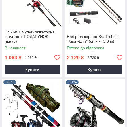
Спінінг + мультиплікаторна
котушка + ПОДАРУНОК
Набір на коропа BratFishing
(шнур)
"Карп-Еліт" (спінінг 3.3 м)
В наявності
Готово до відправки
1 063
2 129
₴
₴
1 363 ₴
2 729 ₴
Купити
Купити
–21%
–21%