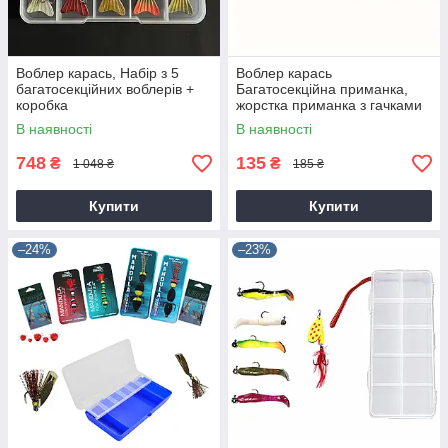
Воблер карась, Набір з 5
Воблер карась
багатосекційних воблерів +
Багатосекційна приманка,
коробка
жорстка приманка з гачками
В наявності
В наявності
748
135
₴
₴
1 048 ₴
185 ₴
Купити
Купити
–24%
–23%