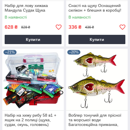
Набір для лову хижака
Снасті на щуку Оснащений
Мандула Судак Щука
силікон + блешня в коробці!
В наявності
В наявності
628
336
₴
₴
828 ₴
436 ₴
Купити
Купити
–21%
–20%
Набір на хижу рибу 58 в1 +
Воблер тонучий для прісної
ящик на 2 полиці (щука,
та морської води
судак, окунь, головень)
Багатосекційна приманка,
жорстка приманка з