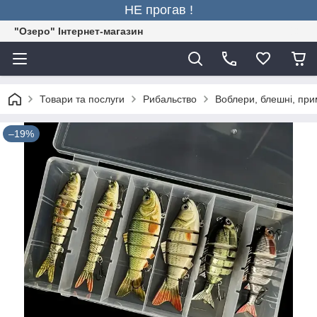
НЕ прогав !
"Озеро" Інтернет-магазин
Товари та послуги
Рибальство
Воблери, блешні, пр
–19%