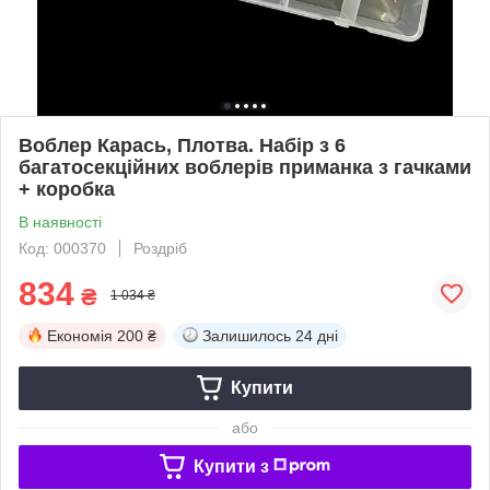
Воблер Карась, Плотва. Набір з 6
багатосекційних воблерів приманка з гачками
+ коробка
В наявності
Код: 000370
Роздріб
834
₴
1 034 ₴
Економія
200 ₴
Залишилось
24 дні
Купити
або
Купити з