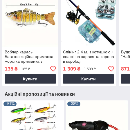
Воблер карась
Спінінг 2.4 м. з котушкою +
Вудк
Багатосекційна приманка,
снасті на карася та коропа
"Наб
жорстка приманка з
в коробці
гачками
135
1 309
871
₴
₴
185 ₴
1 509 ₴
Купити
Купити
Акційні пропозиції та новинки
–51%
–38%