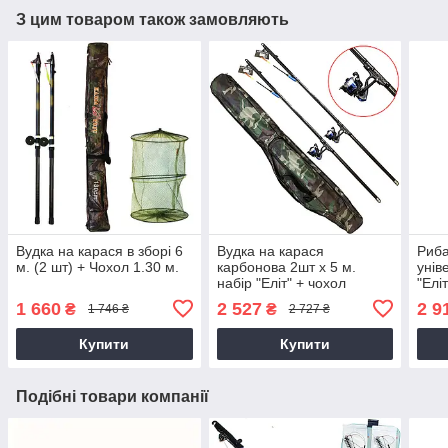
З цим товаром також замовляють
Вудка на карася в зборі 6
Вудка на карася
Риба
м. (2 шт) + Чохол 1.30 м.
карбонова 2шт х 5 м.
унів
набір "Еліт" + чохол
"Елі
new 
1 660
2 527
2 9
₴
₴
1 746 ₴
2 727 ₴
Купити
Купити
Подібні товари компанії