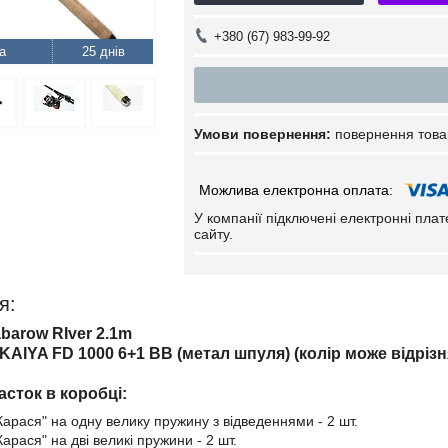
+380 (67) 983-99-92
25 днів
повернення това
У компанії підключені електронні пла
сайту.
я:
abarow RIver 2.1m
AIYA FD 1000 6+1 BB (метал шпуля) (колір може відрізн
асток в коробці:
Карася" на одну велику пружину з відведеннями - 2 шт.
арася" на дві великі пружини - 2 шт.