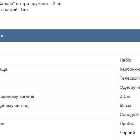
Карася" на три пружини – 2 шт.
 снастей -1шт.
ки
Набір
лища
Карбон-к
Телескоп
Одноручн
ладеному вигляді
2.1 м
деному вигляді
65 см
Середній
тки
Пробка
Чорний