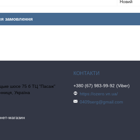
Новий
ля замовлення
+380 (67) 983-99-92
Viber
цьке шосе 75 б ТЦ "Пасаж"
інниця, Україна
https://ozero.vn.ua/
0409serg@gmail.com
рнет-магазин