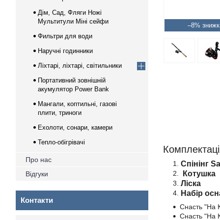
Дім, Сад, Фляги Ножі
Мультитули Міні сейфи
–8%
Фильтри для води
Наручні годинники
Ліхтарі, ліхтарі, світильники
Портативний зовнішній
акумулятор Power Bank
Мангали, коптильні, газові
плити, триноги
Ехолоти, сонари, камери
Тепло-обігрівачі
Комплектаці
Про нас
Спінінг S
Котушка K
Відгуки
Ліска
Набір осн
Контакти
Снасть "На 
Снасть "На К