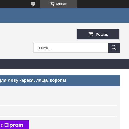
Кошик
Кошик
для лову карася, ляща, коропа!
 з