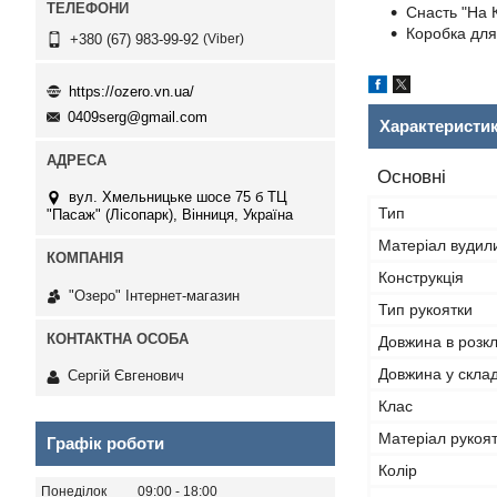
Снасть "На 
Коробка для
Viber
+380 (67) 983-99-92
https://ozero.vn.ua/
0409serg@gmail.com
Характеристи
Основні
вул. Хмельницьке шосе 75 б ТЦ
Тип
"Пасаж" (Лісопарк), Вінниця, Україна
Матеріал вуди
Конструкція
"Озеро" Інтернет-магазин
Тип рукоятки
Довжина в розк
Довжина у скла
Сергій Євгенович
Клас
Матеріал рукоя
Графік роботи
Колір
Понеділок
09:00
18:00