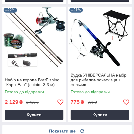
–22%
–21%
Вудка УНІВЕРСАЛЬНА набір
Набір на коропа BratFishing
для рибалки-початківця +
"Карп-Еліт" (спінінг 3.3 м)
стільчик
Готово до відправки
Готово до відправки
2 129
775
₴
₴
2 729 ₴
975 ₴
Купити
Купити
Показати ще