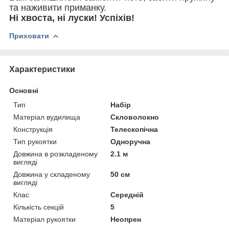
та наживити приманку.
Ні хвоста, ні луски! Успіхів!
Приховати
Характеристики
Основні
Тип
Набір
Матеріал вудилища
Скловолокно
Конструкція
Телескопічна
Тип рукоятки
Одноручна
Довжина в розкладеному
2.1 м
вигляді
Довжина у складеному
50 см
вигляді
Клас
Середній
Кількість секцій
5
Матеріал рукоятки
Неопрен