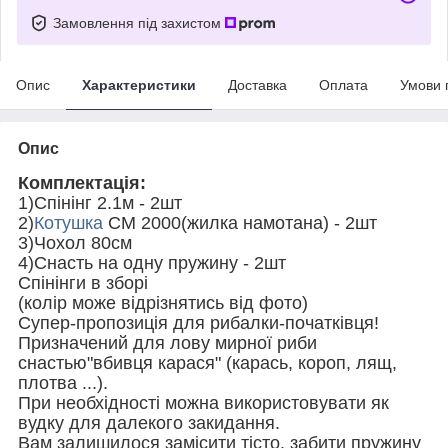
Замовлення під захистом
Опис
Характеристики
Доставка
Оплата
Умови 
Опис
Комплектація:
1)Спінінг 2.1м - 2шт
2)
Котушка
СМ 2000(жилка намотана) - 2шт
3)Чохол 80см
4)Снасть на одну пружину - 2шт
Спінінги в зборі
(колір може відрізнятись від фото)
Супер-пропозиція для рибалки-початківця!
Призначений для лову мирної риби
снастью"вбивця карася" (карась, короп, лящ,
плотва ...).
При необхідності можна використовувати як
вудку для далекого закидання.
Вам залишилося замісити тісто, забити пружину