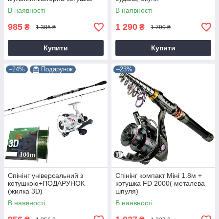
В наявності
В наявності
985
1 290
₴
₴
1 385 ₴
1 790 ₴
Купити
Купити
–24%
Подарунок
–23%
Спінінг універсальний з
Спінінг компакт Міні 1.8м +
котушкою+ПОДАРУНОК
котушка FD 2000( металева
(жилка 3D)
шпуля)
В наявності
В наявності