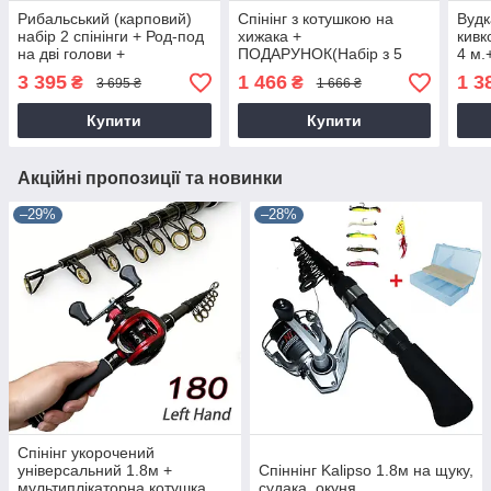
Рибальський (карповий)
Спінінг з котушкою на
Вудк
набір 2 спінінги + Род-под
хижака +
кивк
на дві голови +
ПОДАРУНОК(Набір з 5
4 м.
сигналізатори + чохол
преміум металевих
3 395
1 466
1 3
₴
₴
3 695 ₴
1 666 ₴
спіннербейтів )
Купити
Купити
Акційні пропозиції та новинки
–29%
–28%
Спінінг укорочений
універсальний 1.8м +
Спіннінг Kalipso 1.8м на щуку,
мультиплікаторна котушка
судака, окуня