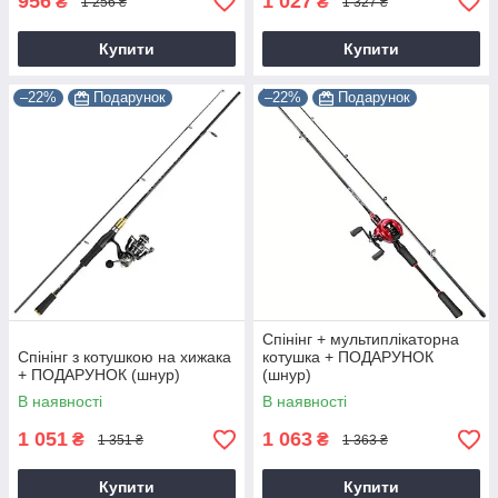
956
1 027
₴
₴
1 256 ₴
1 327 ₴
Купити
Купити
–22%
Подарунок
–22%
Подарунок
Спінінг + мультиплікаторна
Спінінг з котушкою на хижака
котушка + ПОДАРУНОК
+ ПОДАРУНОК (шнур)
(шнур)
В наявності
В наявності
1 051
1 063
₴
₴
1 351 ₴
1 363 ₴
Купити
Купити