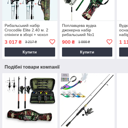
Рибальський набір
Поплавцева вудка
Вудк
Crocodile Elite 2.40 м. 2
джокерна набір
осна
спінінги в зборі + чохол
рибальський No1
набі
3 017
900
1 1
₴
₴
3 217 ₴
1 000 ₴
Купити
Купити
Подібні товари компанії