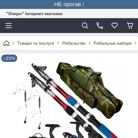
НЕ прогав !
"Озеро" Інтернет-магазин
Товари та послуги
Рибальство
Рибальські набори
–21%