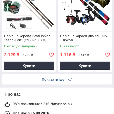
Набір на коропа BratFishing
Набір на карася два спінінги
"Карп-Еліт" (спінінг 3.3 м)
+ чохол
Готово до відправки
В наявності
2 129
1 116
₴
₴
2 729 ₴
1 416 ₴
Купити
Купити
Показати ще
Про нас
98% позитивних з 216 відгуків за рік
Працює з 15.08.2016