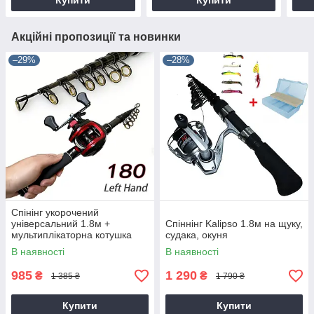
Купити
Купити
Акційні пропозиції та новинки
–29%
–28%
Спінінг укорочений
універсальний 1.8м +
Спіннінг Kalipso 1.8м на щуку,
мультиплікаторна котушка
судака, окуня
В наявності
В наявності
985
1 290
₴
₴
1 385 ₴
1 790 ₴
Купити
Купити