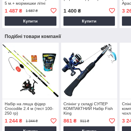
5 м.+ мормишки літні
Apac
м.
1 487
1 400
3 2
₴
₴
1 687 ₴
Купити
Купити
Подібні товари компанії
Набір на ляща фідер
Спінінг у складі СУПЕР
Спін
Сroсоdile 2.4 м (тест 100-
КОМПАКТНИЙ Набір Fish
комп
250 гр)
King
чохл
1 244
861
3 2
₴
₴
1 344 ₴
911 ₴