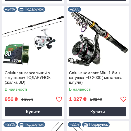
–24%
Подарунок
–23%
Спінінг універсальний з
Спінінг компакт Міні 1.8м +
котушкою+ПОДАРУНОК
котушка FD 2000( металева
(жилка 3D)
шпуля)
В наявності
В наявності
956
1 027
₴
₴
1 256 ₴
1 327 ₴
Купити
Купити
–22%
Подарунок
–22%
Подарунок