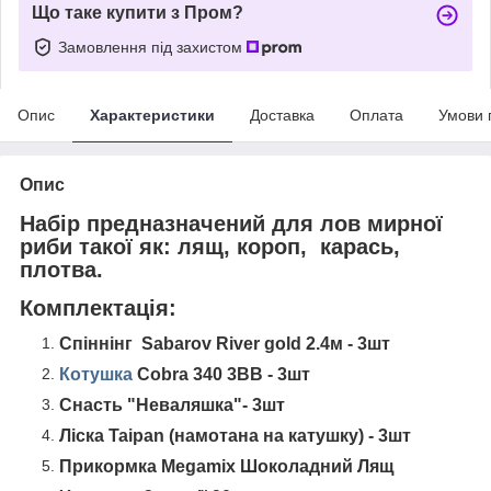
Що таке купити з Пром?
Замовлення під захистом
Опис
Характеристики
Доставка
Оплата
Умови 
Опис
Набір предназначений для лов мирної
риби такої як: лящ, короп, карась,
плотва.
Комплектація:
Спіннінг Sabarov River gold 2.4м - 3шт
Котушка
Cobra 340 3BB - 3шт
Снасть "Неваляшка"- 3шт
Ліска Taipan (намотана на катушку) - 3шт
Прикормка Megamix Шоколадний Лящ