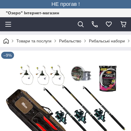
НЕ прогав !
"Озеро" Інтернет-магазин
Товари та послуги
Рибальство
Рибальські набори
–9%