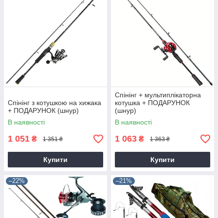
Спінінг + мультиплікаторна
Спінінг з котушкою на хижака
котушка + ПОДАРУНОК
+ ПОДАРУНОК (шнур)
(шнур)
В наявності
В наявності
1 051
1 063
₴
₴
1 351 ₴
1 363 ₴
Купити
Купити
–22%
–21%