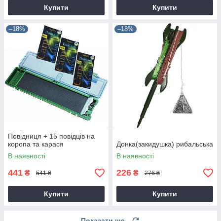
Купити
Купити
–18%
–18%
Повідниця + 15 повідців на
коропа та карася
Донка(закидушка) рибальська
В наявності
В наявності
441
226
₴
₴
541 ₴
276 ₴
Купити
Купити
Показати ще