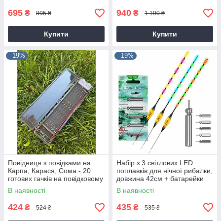
коробка
695
940
₴
₴
895 ₴
1 190 ₴
Купити
Купити
–19%
–19%
Повідниця з повідками на
Набір з 3 світлових LED
Карпа, Карася, Сома - 20
поплавків для нічної рибалки,
готових гачків на повідковому
довжина 42см + батарейки
матеріалі
CR425-5шт
В наявності
В наявності
424
435
₴
₴
524 ₴
535 ₴