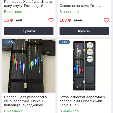
Поплавець Херабуна Ціна за
одну штуку. Розпродаж!
Оснастка на сома Готова
В наявності
В наявності
35
107
₴
₴
95 ₴
147 ₴
Купити
Купити
–22%
–21%
Поплавці для риболовлі в
Готові оснастки Херабуна з
стилі Херабуна. Набір 12
поплавцями Рибальський
поплавців (випадкового
набір 15 в 1
кольору ваги та довжини) +
В наявності
В наявності