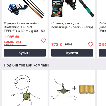
Фідерний спінінг набір
Спінінг-Донка для
Риба
Bratfishing TAIPAN
початківця рибалки (набір)
унів
FEEDER 3.30 M / g 80-180
"Елі
new 
1 985
₴/
комплект
773
2 9
₴
873 ₴
2 085 ₴/комплект
Купити
Купити
Подібні товари компанії