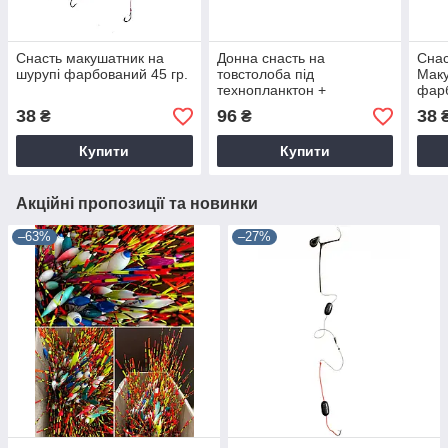
Снасть макушатник на
Донна снасть на
Снас
шурупі фарбований 45 гр.
товстолоба під
Маку
технопланктон +
фарб
технопланктон 3шт
38
96
38
₴
₴
Купити
Купити
Акційні пропозиції та новинки
–63%
–27%