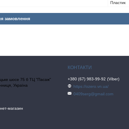
Пластик
ля замовлення
+380 (67) 983-99-92
Viber
цьке шосе 75 б ТЦ "Пасаж"
інниця, Україна
https://ozero.vn.ua/
0409serg@gmail.com
рнет-магазин