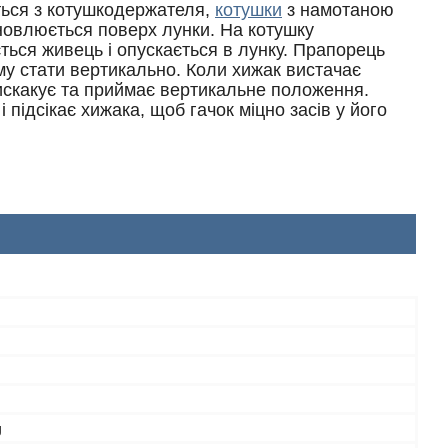
ається з котушкодержателя,
котушки
з намотаною
ановлюється поверх лунки. На котушку
яється живець і опускається в лунку. Прапорець
му стати вертикально. Коли хижак вистачає
вискакує та приймає вертикальне положення.
підсікає хижака, щоб гачок міцно засів у його
g