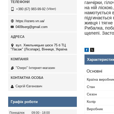
ганчірки, гіл
на ній ліско
Viber
+380 (67) 983-99-92
намотується в
підгинається 
https://ozero.vn.ua/
живця і тягне
0409serg@gmail.com
Рибалка, поба
щелепі. Засто
вул. Хмельницьке шосе 75 б ТЦ
"Пасаж" (Лісопарк), Вінниця, Україна
Характеристи
"Озеро" Інтернет-магазин
Основні
Країна виробни
Сергій Євгенович
Стан
Сезон
Колір
Графік роботи
Виробник
Понеділок
09:00
18:00