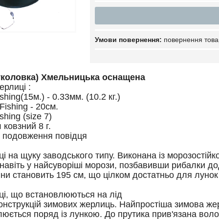
повернення това
коловка) Хмельницька оснащена
рлиці :
shing(15м.) - 0.33мм. (10.2 кг.)
Fishing - 20см.
shing (size 7)
 ковзний 8 г.
 подовження повідця
і на щуку заводського типу. Виконана із морозостійко
навіть у найсуворіші морози, позбавивши рибалки до
ни становить 195 см, що цілком достатньо для лунок 
ці, що встановлюються на лід
конструкцій зимових жерлиць. Найпростіша зимова же
люється поряд із лункою. До прутика прив'язана воло