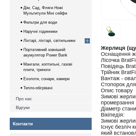
Дім, Сад, Фляги Ножі
Мультитули Міні сейфи
Фильтри для води
Наручні годинники
Ліхтарі, ліхтарі, світильники
Жерлиця (щу
Портативний зовнішній
Оснащення же
акумулятор Power Bank
Лісочка BratFi
Мангали, коптильні, газові
Повідець Brat
плити, триноги
Трійник BratFi
Вантаж - овал
Ехолоти, сонари, камери
Стопорок для
Тепло-обігрівачі
Опис товару
Зимові жерлиц
Про нас
промерзання 
Відгуки
Діаметр стани
Вікіпедія:
Зимові жерли
Контакти
Існує безліч 
який встанов