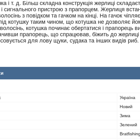
очка і т. д. Більш складна конструкція жерлиці склад
ю, і сигнального пристрою з прапорцем. Жерлиця вст
олосінь з повідком та гачком на кінці. На гачок чіпл
під котушку таким чином, що котушка не дозволяє йо
 волосінь, котушка починає обертатися і прапорець 
чивши прапорець, що спрацював, біжить до жерлиці і 
совується для лову щуки, судака та інших видів риб.
ки
к
Україна
Новий
Зима
Зелений
Bratfishin