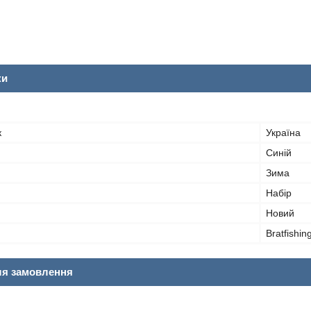
ки
к
Україна
Синій
Зима
Набір
Новий
Bratfishin
ля замовлення