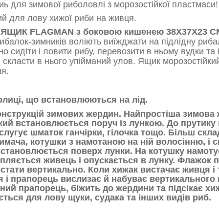
иь для зимової риболовлі з морозостійкої пластмаси!
й для лову хижої риби на живця.
ЯЩИК FLAGMAN з боковою кишенею 38X37X23 С
рибалок-зимників воліють виїжджати на підлідну риба
но сидіти і ловити рибу, перевозити в ньому вудки та
- скласти в нього упійманий улов. Ящик морозостійк
я.
рлиці, що встановлюються на лід.
конструкцій зимових жердин. Найпростіша зимова
кий встановлюється поруч із лункою. До прутику 
лугує шматок ганчірки, гілочка тощо. Більш скла
имача, котушки з намотаною на ній волосінню, і 
тановлюється поверх лунки. На котушку намотуєть
іпляється живець і опускається в лунку. Флажок п
стати вертикально. Коли хижак вистачає живця і 
я і прапорець вислизає й набуває вертикального
ий прапорець, біжить до жердини та підсікає хижа
ться для лову щуки, судака та інших видів риб.