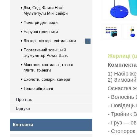
Дім, Сад, Фляги Ножі
Мультитули Міні сейфи
Фильтри для води
Наручні годинники
Ліхтарі, ліхтарі, світильники
Портативний зовнішній
Жерлиці (щ
акумулятор Power Bank
Комплекта
Мангали, коптильні, газові
плити, триноги
1) Набір ж
2) Зимовий
Ехолоти, сонари, камери
Оснастка ж
Тепло-обігрівачі
- Волосінь B
Про нас
- Повідець 
Відгуки
- Тройник Br
- Груз — ов
Контакти
- Стопорок