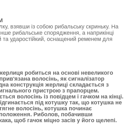
М
лку, взявши із собою рибальську скриньку. На
 інше рибальське спорядження, а наприкінці
ий та ударостійкий, оснащений ременем для
 жерлиця робиться на основі невеликого
прив'язана волосінь, як сигналізатор
дна конструкція жерлиці складається з
сигнального пристрою з прапорцем.
ся волосінь із повідцем і гачком на кінці.
ідгинається під котушку так, що котушка не
тягне волосінь, котушка починає
 положення. Риболов, побачивши
ка, щоб гачок міцно засів у його щелепі.