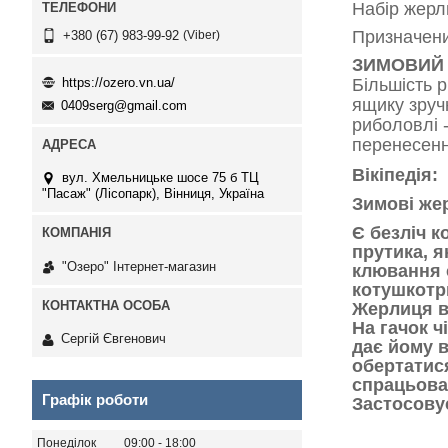
Набір жерл
Призначени
Viber
+380 (67) 983-99-92
ЗИМОВИЙ 
https://ozero.vn.ua/
Більшість 
ящику зруч
0409serg@gmail.com
риболовлі 
перенесенн
Вікіпедія:
вул. Хмельницьке шосе 75 б ТЦ
"Пасаж" (Лісопарк), Вінниця, Україна
Зимові же
Є безліч 
прутика, я
"Озеро" Інтернет-магазин
клювання с
котушкотр
Жерлиця вс
На гачок ч
Сергій Євгенович
дає йому в
обертатис
спрацьован
Графік роботи
Застосовує
Понеділок
09:00
18:00