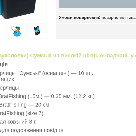
повернення това
уколовки) Сумські на високій ніжці, обладнані у 
ція
ерлиць "Сумські" (оснащені) — 10 шт.
 ящик
ерлицы :
ratFishing (15м.) — 0.35 мм. (12.2 кг.)
BratFishing — 20 см.
atFishing (size 7)
ал ковзний 8 г.
 для подовження повідця