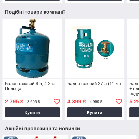
Подібні товари компанії
Балон газовий 8 л, 4.2 кг.
Балон газовий 27 л (11 кг.)
Бало
Польща
+ пл
реду
2 795
4 399
5 2
₴
₴
3 695 ₴
4 999 ₴
Купити
Купити
Акційні пропозиції та новинки
–43%
–43%