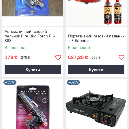
Автоматичний газовий
пальник Fire Bird Torch FK-
Портативний газовий пальник
888
+ 3 балони
В наявності
В наявності
178
627,25
₴
₴
278 ₴
965 ₴
Купити
Купити
–35%
–32%