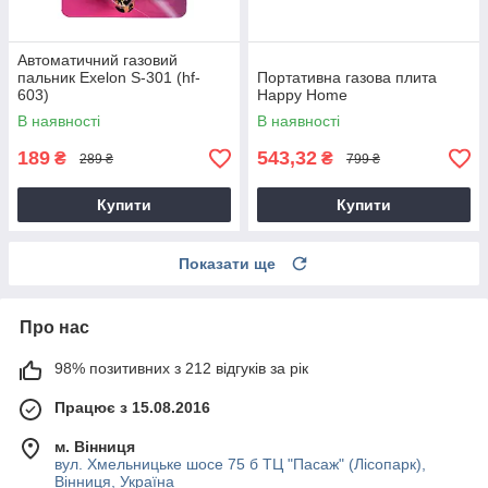
Автоматичний газовий
пальник Exelon S-301 (hf-
Портативна газова плита
603)
Happy Home
В наявності
В наявності
189
543,32
₴
₴
289 ₴
799 ₴
Купити
Купити
Показати ще
Про нас
98% позитивних з 212 відгуків за рік
Працює з 15.08.2016
м. Вінниця
вул. Хмельницьке шосе 75 б ТЦ "Пасаж" (Лісопарк),
Вінниця, Україна