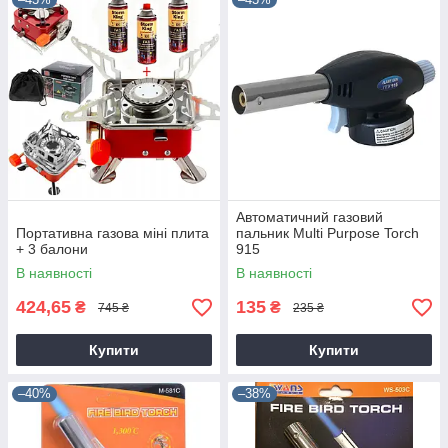
Автоматичний газовий
Портативна газова міні плита
пальник Multi Purpose Torch
+ 3 балони
915
В наявності
В наявності
424,65
135
₴
₴
745 ₴
235 ₴
Купити
Купити
–40%
–38%