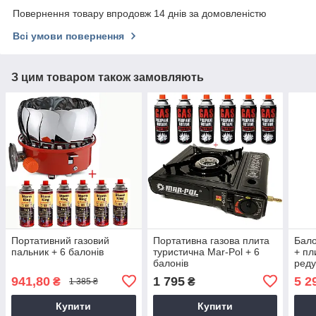
Повернення товару впродовж 14 днів за домовленістю
Всі умови повернення
З цим товаром також замовляють
Портативний газовий
Портативна газова плита
Бало
пальник + 6 балонів
туристична Mar-Pol + 6
+ пл
балонів
реду
941,80
1 795
5 2
₴
₴
1 385 ₴
Купити
Купити