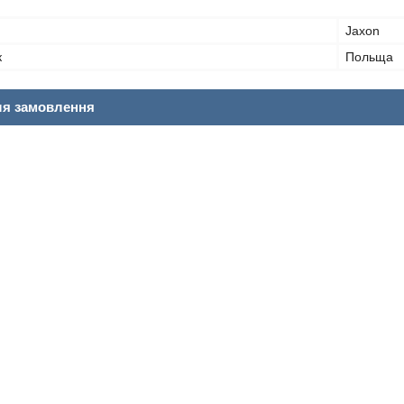
Jaxon
к
Польща
ля замовлення