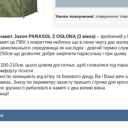
повернення това
намет Jaxon PARASOL Z OSŁONĄ (3 вікна)
– зроблений у 
мет це ПВХ з покриттям нейлону що в свою чергу дає матеріа
авколишнього середовища як наслідок - довгий термін служ
250см що дозволяє добре закріпити парасольку і при цьому
 200-210см, цього цілком достатньо, щоб сховатися під пар
омфорту тісноти.
вністю захищають від вітру та бокового дощу, Ви і Ваші речі з
мках. Знизу по периметру захисту пришиті стрічки для кріпл
ля зручності риболовлі в наметі є два великі вікна.
ьщі!
ки