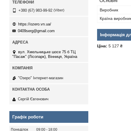
Основні
Виробник
Viber
+380 (67) 983-99-92
Країна виробни
https://ozero.vn.ua/
0409serg@gmail.com
Інформація д
Ціна:
5 127 ₴
вул. Хмельницьке шосе 75 б ТЦ
"Пасаж" (Лісопарк), Вінниця, Україна
"Озеро" Інтернет-магазин
Сергій Євгенович
Графік роботи
Понеділок
09:00
18:00