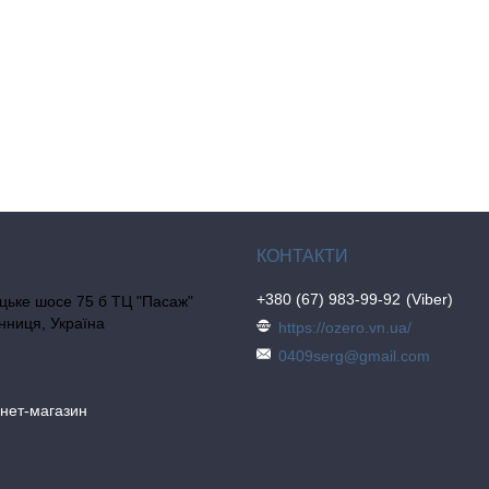
+380 (67) 983-99-92
Viber
цьке шосе 75 б ТЦ "Пасаж"
інниця, Україна
https://ozero.vn.ua/
0409serg@gmail.com
рнет-магазин