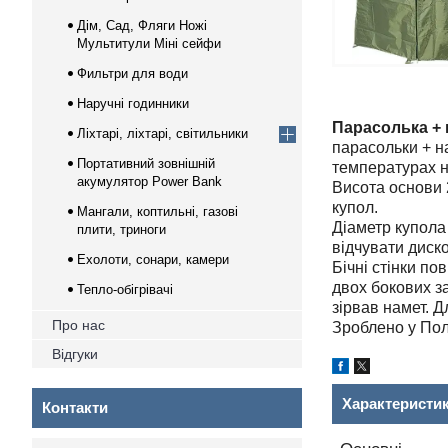
Дім, Сад, Фляги Ножі
Мультитули Міні сейфи
Фильтри для води
Наручні годинники
Парасолька + 
Ліхтарі, ліхтарі, світильники
парасольки + на
Портативний зовнішній
температурах н
акумулятор Power Bank
Висота основи 
купол.
Мангали, коптильні, газові
Діаметр купола
плити, триноги
відчувати диск
Ехолоти, сонари, камери
Бічні стінки по
двох бокових за
Тепло-обігрівачі
зірвав намет. Д
Про нас
Зроблено у Пол
Відгуки
Характеристи
Контакти