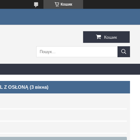
Кошик
Кошик
 Z OSŁONĄ (3 вікна)