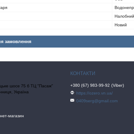
таря
Водонепр
Налобни
Новий
ля замовлення
+380 (67) 983-99-92
Viber
цьке шосе 75 б ТЦ "Пасаж"
інниця, Україна
https://ozero.vn.ua/
0409serg@gmail.com
рнет-магазин