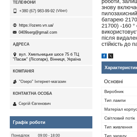
роботи, зали
знову включа
Viber
+380 (67) 983-99-92
пилозахисний
батарею 21700
21700) -160 °
https://ozero.vn.ua/
використовує
0409serg@gmail.com
після видален
стійкість до п
вул. Хмельницьке шосе 75 б ТЦ
"Пасаж" (Лісопарк), Вінниця, Україна
Характеристи
Основні
"Озеро" Інтернет-магазин
Виробник
Тип лампи
Сергій Євгенович
Матеріал корпу
Світловий потік
Графік роботи
Тип живлення
Тип заряду
Понеділок
09:00
18:00