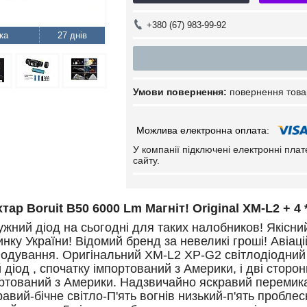
+380 (67) 983-99-92
27 днів
повернення това
У компанії підключені електронні пла
сайту.
тар Boruit B50 6000 Lm Магніт! Original XM-L2 + 4 
жний діод на сьогодні для таких налобников! Якісний
нку України! Відомий бренд за невеликі гроші! Авіац
анодування. Оригінальний XM-L2 XP-G2 світлодіодний
 діод , спочатку імпортований з Америки, і дві сторо
ортований з Америки. Надзвичайно яскравий перемика
авий-бічне світло-П'ять вогнів низький-п'ять пробле