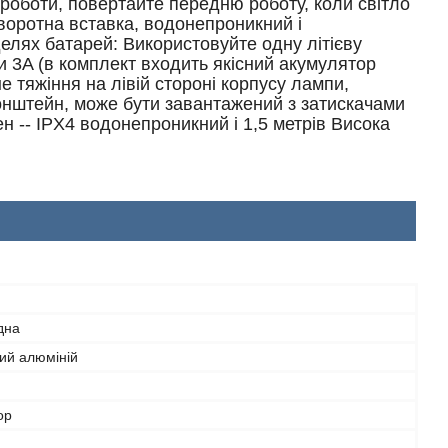
роботи, повертайте передню роботу, коли світло
воротна вставка, водонепроникний і
лях батарей: Використовуйте одну літієву
и 3A (в комплект входить якісний акумулятор
не тяжіння на лівій стороні корпусу лампи,
онштейн, може бути завантажений з затискачами
н -- IPX4 водонепроникний і 1,5 метрів Висока
дна
ий алюміній
ор