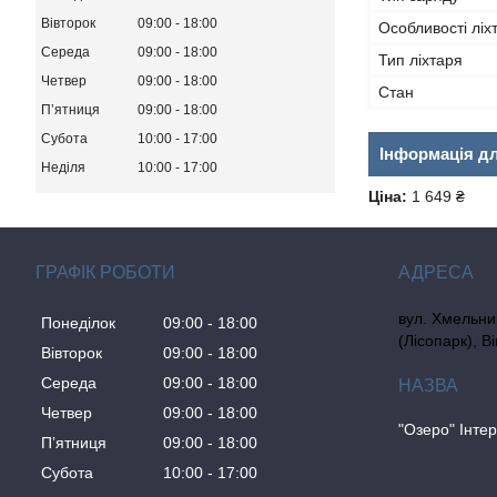
Вівторок
09:00
18:00
Особливості ліх
Середа
09:00
18:00
Тип ліхтаря
Четвер
09:00
18:00
Стан
Пʼятниця
09:00
18:00
Субота
10:00
17:00
Інформація д
Неділя
10:00
17:00
Ціна:
1 649 ₴
ГРАФІК РОБОТИ
вул. Хмельни
Понеділок
09:00
18:00
(Лісопарк), В
Вівторок
09:00
18:00
Середа
09:00
18:00
Четвер
09:00
18:00
"Озеро" Інте
Пʼятниця
09:00
18:00
Субота
10:00
17:00