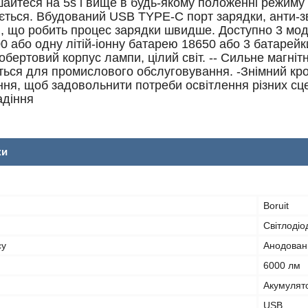
шайтеся на 5s і вище в будь-якому положенні режиму 
ється. Вбудований USB TYPE-C порт зарядки, анти-з
, що робить процес зарядки швидше. Доступно 3 моде
 або одну літій-іонну батарею 18650 або 3 батарейк
 обертовий корпус лампи, цілий світ. -- Сильне магніт
ться для промислового обслуговування. -Знімний кр
ня, щоб задовольнити потреби освітлення різних сце
адіння
ки
Boruit
Світлодіо
су
Анодован
6000 лм
Акумулят
USB