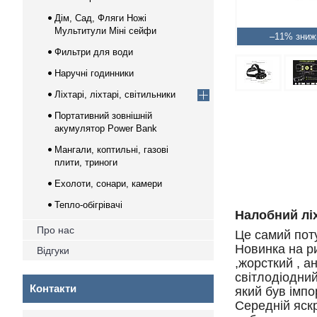
Дім, Сад, Фляги Ножі
Мультитули Міні сейфи
–11%
Фильтри для води
Наручні годинники
Ліхтарі, ліхтарі, світильники
Портативний зовнішній
акумулятор Power Bank
Мангали, коптильні, газові
плити, триноги
Ехолоти, сонари, камери
Тепло-обігрівачі
Налобний ліх
Про нас
Це самий поту
Новинка на ри
Відгуки
,жорсткий , 
світлодіодний
Контакти
який був імп
Середній яскр