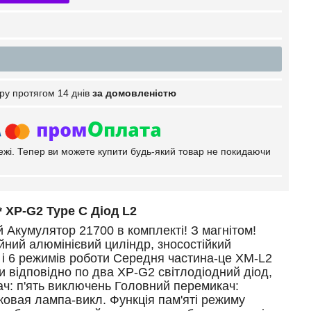
ру протягом 14 днів
за домовленістю
тежі. Тепер ви можете купити будь-який товар не покидаючи
* XP-G2 Type C Діод L2
 Акумулятор 21700 в комплекті! З магнітом!
ійний алюмінієвий циліндр, зносостійкий
 і 6 режимів роботи Середня частина-це XM-L2
ни відповідно по два XP-G2 світлодіодний діод,
ч: п'ять виключень Головний перемикач:
сковая лампа-викл. Функція пам'яті режиму