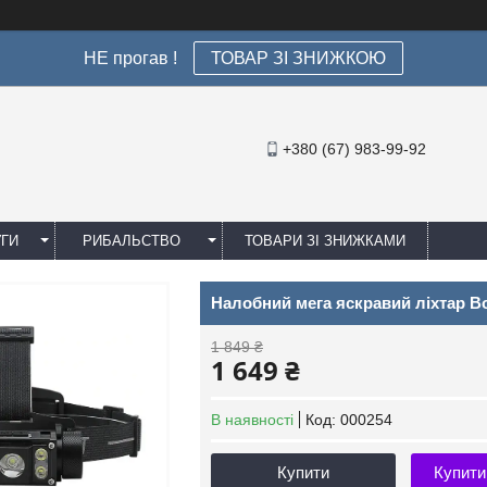
НЕ прогав !
ТОВАР ЗІ ЗНИЖКОЮ
+380 (67) 983-99-92
УГИ
РИБАЛЬСТВО
ТОВАРИ ЗІ ЗНИЖКАМИ
Налобний мега яскравий ліхтар Bor
1 849 ₴
1 649 ₴
В наявності
Код:
000254
Купити
Купити