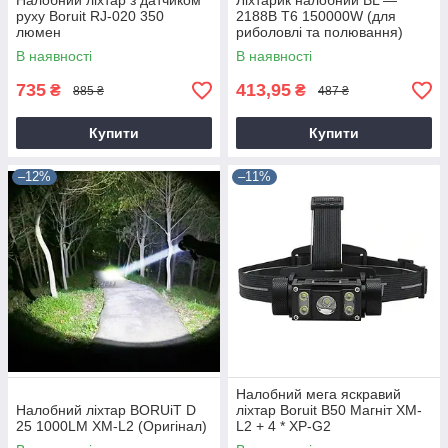
Налобний ліхтар з датчиком
Ліхтарик налобний BL —
руху Boruit RJ-020 350
2188B Т6 150000W (для
люмен
риболовлі та полювання)
В наявності
В наявності
735
413,95
₴
₴
885 ₴
487 ₴
Купити
Купити
–12%
–11%
Налобний мега яскравий
Налобний ліхтар BORUiT D
ліхтар Boruit B50 Магніт XM-
25 1000LM XM-L2 (Оригінал)
L2 + 4 * XP-G2