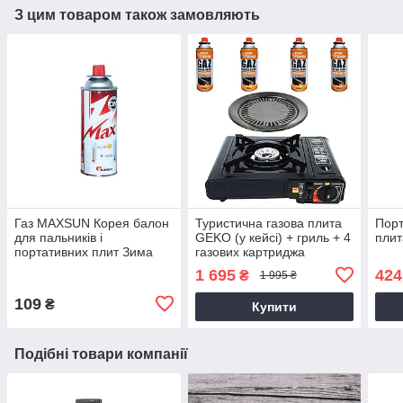
З цим товаром також замовляють
Газ MAXSUN Корея балон
Туристична газова плита
Порт
для пальників і
GEKO (у кейсі) + гриль + 4
плит
портативних плит Зима
газових картриджа
(-20)
1 695
424
₴
1 995 ₴
109
₴
Купити
Подібні товари компанії