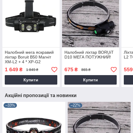
Налобний мега яскравий
Налобний ліхтар BORUiT
Ліхт
ліхтар Boruit B50 Магніт
D10 МЕГА ПОТУЖНИЙ!
L2 T
XM-L2 + 4 * XP-G2
1 649
675
559
₴
₴
1 849 ₴
865 ₴
Купити
Купити
Акційні пропозиції та новинки
–33%
–22%