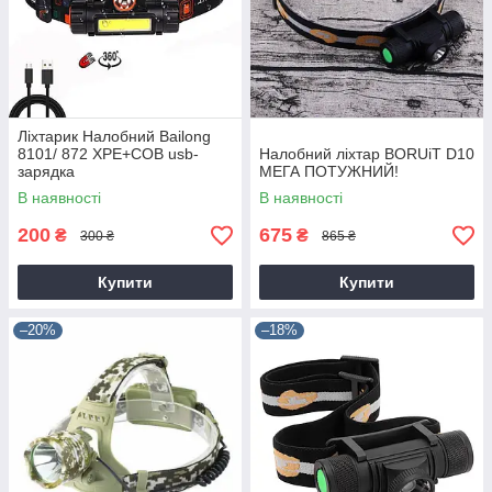
Ліхтарик Налобний Bailong
8101/ 872 XPE+COB usb-
Налобний ліхтар BORUiT D10
зарядка
МЕГА ПОТУЖНИЙ!
В наявності
В наявності
200
675
₴
₴
300 ₴
865 ₴
Купити
Купити
–20%
–18%