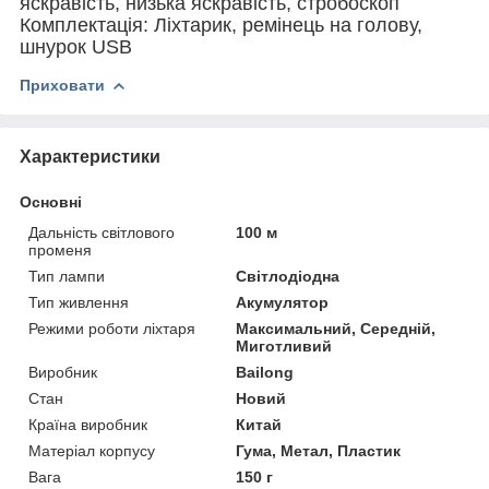
яскравість, низька яскравість, стробоскоп
Комплектація: Ліхтарик, ремінець на голову,
шнурок USB
Приховати
Характеристики
Основні
Дальність світлового
100 м
променя
Тип лампи
Світлодіодна
Тип живлення
Акумулятор
Режими роботи ліхтаря
Максимальний, Середній,
Миготливий
Виробник
Bailong
Стан
Новий
Країна виробник
Китай
Матеріал корпусу
Гума, Метал, Пластик
Вага
150 г