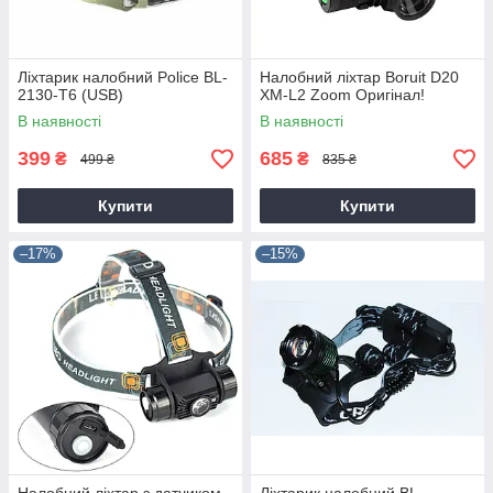
Ліхтарик налобний Police BL-
Налобний ліхтар Boruit D20
2130-T6 (USB)
XM-L2 Zoom Оригінал!
В наявності
В наявності
399
685
₴
₴
499 ₴
835 ₴
Купити
Купити
–17%
–15%