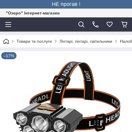
НЕ прогав !
"Озеро" Інтернет-магазин
Товари та послуги
Ліхтарі, ліхтарі, світильники
Налобн
–17%