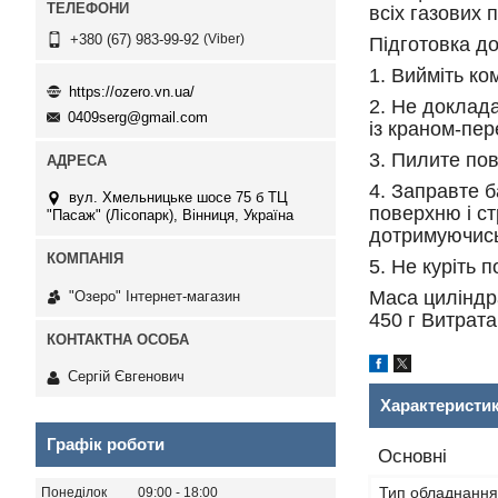
всіх газових 
Viber
+380 (67) 983-99-92
Підготовка д
1. Вийміть ко
https://ozero.vn.ua/
2. Не доклад
0409serg@gmail.com
із краном-пер
3. Пилите пов
4. Заправте б
вул. Хмельницьке шосе 75 б ТЦ
поверхню і ст
"Пасаж" (Лісопарк), Вінниця, Україна
дотримуючись
5. Не куріть 
Маса циліндра
"Озеро" Інтернет-магазин
450 г Витрата
Сергій Євгенович
Характеристи
Графік роботи
Основні
Тип обладнання
Понеділок
09:00
18:00