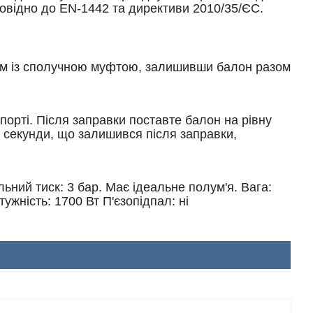
дповідно до EN-1442 та директиви 2010/35/ЄС.
зом із сполучною муфтою, залишивши балон разом
порті. Після заправки поставте балон на рівну
-2 секунди, що залишився після заправки,
альний тиск: 3 бар. Має ідеальне полум'я. Вага:
тужність: 1700 Вт П'єзопідпал: ні