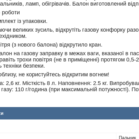
пальників, ламп, обігрівачів. Балон виготовлений ві
о роботи
мплект із упаковки.
аючи великих зусиль, відкрутіть газову конфорку ра
ехідником.
ітря (з нового балона) відкрутило кран.
алон на газову заправку в межах ваги, вказаної в пас
равіть трохи повітря (не в приміщенні) протягом 0,5
 техніки безпеки.
поблизу, не користуйтесь відкритим вогнем!
: 2,6 кг. Місткість 8 л. Наповнення: 2.5 кг. Випробув
 газу: 110 г/година (при максимальній потужності). По
ки
Пальник