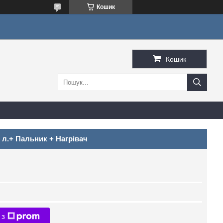
Кошик
Кошик
 л.+ Пальник + Нагрівач
 з