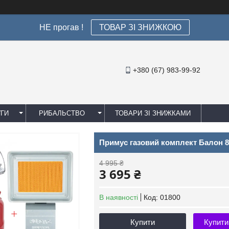
НЕ прогав !
ТОВАР ЗІ ЗНИЖКОЮ
+380 (67) 983-99-92
УГИ
РИБАЛЬСТВО
ТОВАРИ ЗІ ЗНИЖКАМИ
Примус газовий комплект Балон 8
4 995 ₴
3 695 ₴
В наявності
Код:
01800
Купити
Купити