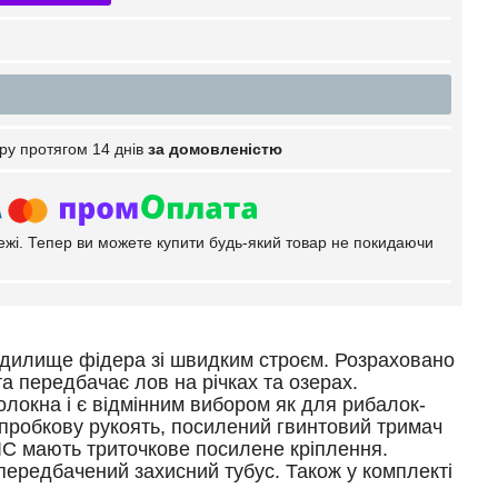
ру протягом 14 днів
за домовленістю
тежі. Тепер ви можете купити будь-який товар не покидаючи
 вудилище фідера зі швидким строєм. Розраховано
а передбачає лов на річках та озерах.
локна і є відмінним вибором як для рибалок-
у пробкову рукоять, посилений гвинтовий тримач
SIC мають триточкове посилене кріплення.
ередбачений захисний тубус. Також у комплекті