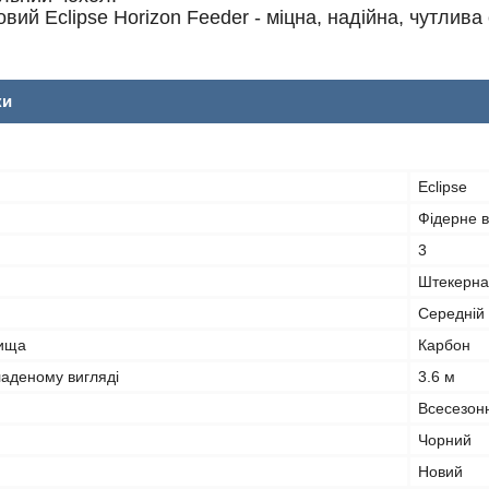
вий Eclipse Horizon Feeder - міцна, надійна, чутлива
ки
Eclipse
Фідерне 
3
Штекерна
Середній
лища
Карбон
ладеному вигляді
3.6 м
Всесезон
Чорний
Новий