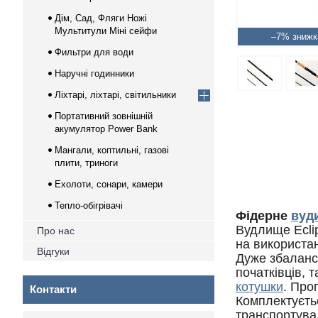
Дім, Сад, Фляги Ножі
Мультитули Міні сейфи
–7%
Фильтри для води
Наручні годинники
Ліхтарі, ліхтарі, світильники
Портативний зовнішній
акумулятор Power Bank
Мангали, коптильні, газові
плити, триноги
Ехолоти, сонари, камери
Тепло-обігрівачі
Фідерне
вуд
Вудлище Eclip
Про нас
на використан
Відгуки
Дуже збаланс
початківців, 
котушки
. Про
Контакти
Комплектуєть
транспортува