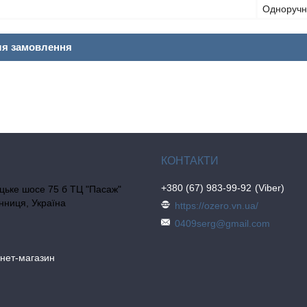
Одноручн
ля замовлення
+380 (67) 983-99-92
Viber
цьке шосе 75 б ТЦ "Пасаж"
інниця, Україна
https://ozero.vn.ua/
0409serg@gmail.com
рнет-магазин