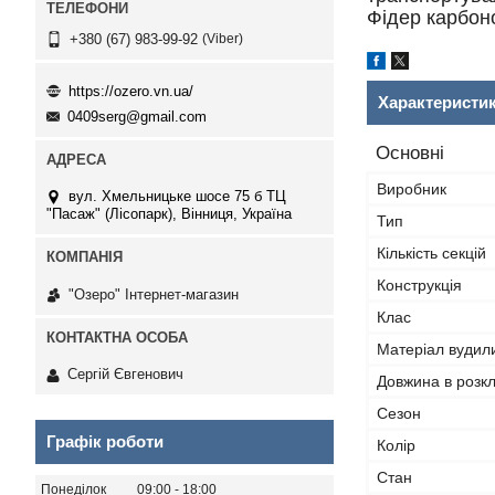
Фідер карбоно
Viber
+380 (67) 983-99-92
https://ozero.vn.ua/
Характеристи
0409serg@gmail.com
Основні
Виробник
вул. Хмельницьке шосе 75 б ТЦ
"Пасаж" (Лісопарк), Вінниця, Україна
Тип
Кількість секцій
Конструкція
"Озеро" Інтернет-магазин
Клас
Матеріал вуди
Сергій Євгенович
Довжина в розк
Сезон
Графік роботи
Колір
Стан
Понеділок
09:00
18:00