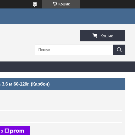
Кошик
Кошик
3.6 м 60-120г. (Карбон)
 з