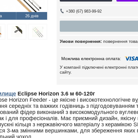
+380 (67) 983-99-92
26 днів
повернення това
У компанії підключені електронні пла
сайту.
илище
Eclipse Horizon 3.6 м 60-120г
se Horizon Feeder - це якісне і високотехнологічне
ня середніх та важких годівниць з підгодовуванням т
ований фідер виконаний з високомодульного вуглево
так і для професіоналів. Має приємний дизайн, якісн
пускні кільця з нержавіючого матеріалу з керамікою 
ся 3-ма змінними вершинками, для збереження яких п
льний чохол.