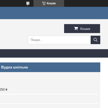
Кошик
Кошик
I Вудка шкільна
250 ₴