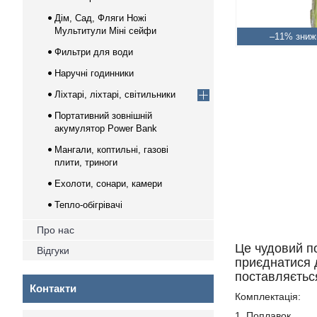
Дім, Сад, Фляги Ножі
Мультитули Міні сейфи
–11%
Фильтри для води
Наручні годинники
Ліхтарі, ліхтарі, світильники
Портативний зовнішній
акумулятор Power Bank
Мангали, коптильні, газові
плити, триноги
Ехолоти, сонари, камери
Тепло-обігрівачі
Про нас
Це чудовий п
Відгуки
приєднатися 
поставляєтьс
Контакти
Комплектація:
1, Поплавок