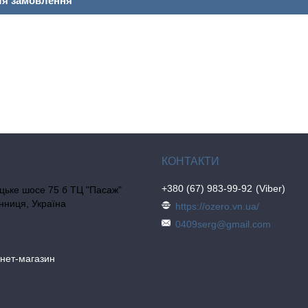
ля замовлення
+380 (67) 983-99-92
Viber
цьке шосе 75 б ТЦ "Пасаж"
інниця, Україна
https://ozero.vn.ua/
0409serg@gmail.com
рнет-магазин