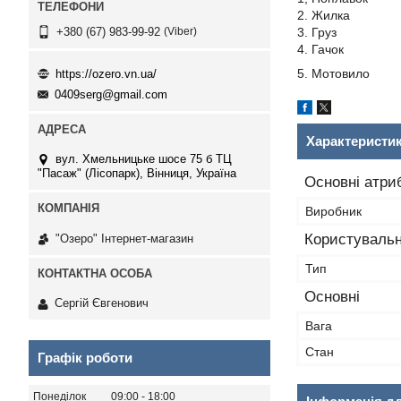
2. Жилка
Viber
3. Груз
+380 (67) 983-99-92
4. Гачок
5. Мотовило
https://ozero.vn.ua/
0409serg@gmail.com
Характеристи
вул. Хмельницьке шосе 75 б ТЦ
"Пасаж" (Лісопарк), Вінниця, Україна
Основні атри
Виробник
Користувальн
"Озеро" Інтернет-магазин
Тип
Основні
Сергій Євгенович
Вага
Стан
Графік роботи
Понеділок
09:00
18:00