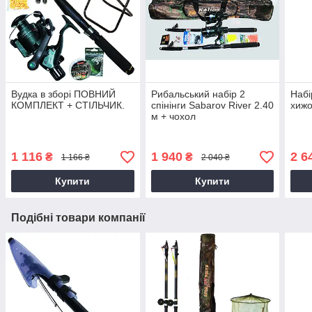
Вудка в зборі ПОВНИЙ
Рибальський набір 2
Набі
КОМПЛЕКТ + СТІЛЬЧИК.
спінінги Sabarov River 2.40
хижо
м + чохол
1 116
1 940
2 6
₴
₴
1 166 ₴
2 040 ₴
Купити
Купити
Подібні товари компанії