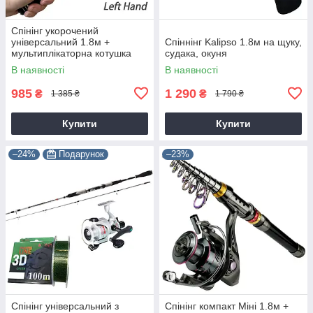
Спінінг укорочений
універсальний 1.8м +
Спіннінг Kalipso 1.8м на щуку,
мультиплікаторна котушка
судака, окуня
В наявності
В наявності
985
1 290
₴
₴
1 385 ₴
1 790 ₴
Купити
Купити
–24%
Подарунок
–23%
Спінінг універсальний з
Спінінг компакт Міні 1.8м +