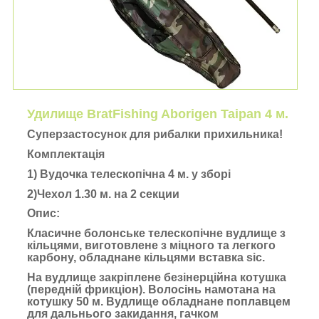
Удилище BratFishing Aborigen Taipan 4 м.
Суперзастосунок для рибалки прихильника!
Комплектація
1) Вудочка телескопічна 4 м. у зборі
2)Чехол 1.30 м. на 2 секции
Опис:
Класичне болонське телескопічне вудлище з
кільцями, виготовлене з міцного та легкого
карбону, обладнане кільцями вставка sic.
На вудлище закріплене безінерційна котушка
(передній фрикціон). Волосінь намотана на
котушку 50 м. Вудлище обладнане поплавцем
для дальнього закидання, гачком