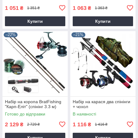
1 051
1 063
₴
₴
1 351 ₴
1 363 ₴
Купити
Купити
–22%
–21%
Набір на коропа BratFishing
Набір на карася два спінінги
"Карп-Еліт" (спінінг 3.3 м)
+ чохол
Готово до відправки
В наявності
2 129
1 116
₴
₴
2 729 ₴
1 416 ₴
Купити
Купити