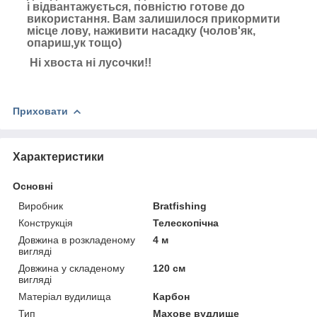
і відвантажується, повністю готове до
використання. Вам залишилося прикормити
місце лову, наживити насадку (чолов'як,
опариш,ук тощо)
Ні хвоста ні лусочки!!
Приховати
Характеристики
Основні
Виробник
Bratfishing
Конструкція
Телескопічна
Довжина в розкладеному
4 м
вигляді
Довжина у складеному
120 см
вигляді
Матеріал вудилища
Карбон
Тип
Махове вудлище