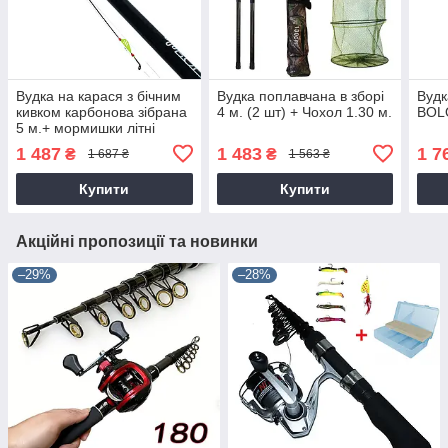
Вудка на карася з бічним
Вудка поплавчана в зборі
Вудк
кивком карбонова зібрана
4 м. (2 шт) + Чохол 1.30 м.
BOLO
5 м.+ мормишки літні
1 487
1 483
1 7
₴
₴
1 687 ₴
1 563 ₴
Купити
Купити
Акційні пропозиції та новинки
–29%
–28%