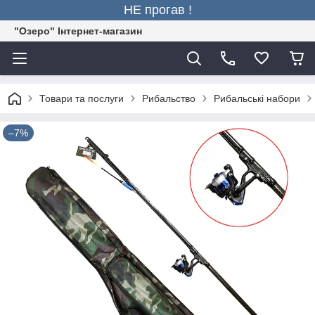
НЕ прогав !
"Озеро" Інтернет-магазин
Товари та послуги
Рибальство
Рибальські набори
–7%