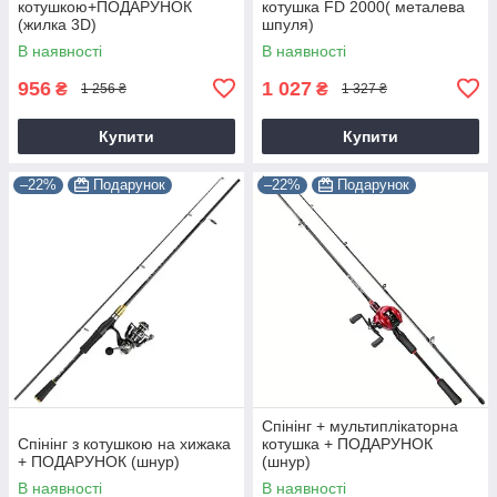
котушкою+ПОДАРУНОК
котушка FD 2000( металева
(жилка 3D)
шпуля)
В наявності
В наявності
956
1 027
₴
₴
1 256 ₴
1 327 ₴
Купити
Купити
–22%
Подарунок
–22%
Подарунок
Спінінг + мультиплікаторна
Спінінг з котушкою на хижака
котушка + ПОДАРУНОК
+ ПОДАРУНОК (шнур)
(шнур)
В наявності
В наявності