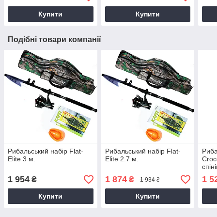
Купити
Купити
Подібні товари компанії
Рибальський набір Flat-
Рибальський набір Flat-
Риба
Elite 3 м.
Elite 2.7 м.
Croco
спіні
1 954
1 874
1 5
₴
₴
1 934 ₴
Купити
Купити