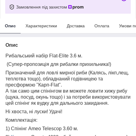
Замовлення під захистом
Опис
Характеристики
Доставка
Оплата
Умови п
Опис
Рибальський набір Flat-Elite 3.6 м.
(Супер-пропозиція для рибалки прихильника!)
Призначений для ловлі мирної риби (Калясь, лікп,лещ,
теплотва тощо), обладнаний годівницею та
пресформою "Карп-Flat".
А так само цим спінінгом ви можете ловити хижу рибу
(щука, посуд, окунь тощо) і за потреби використовувати
цей спінінг як вудку для дальнього закидання.
Ні хвоста, ні луски! Удачі!
Комплектація:
1) Спінінг Ameo Telescop 3.60 м.