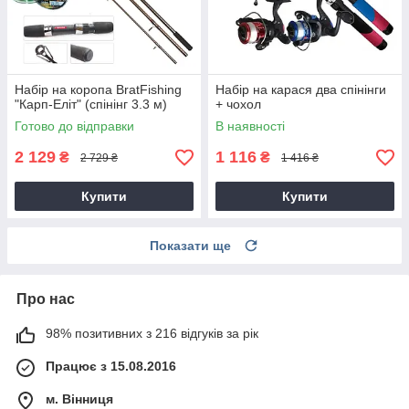
Набір на коропа BratFishing
Набір на карася два спінінги
"Карп-Еліт" (спінінг 3.3 м)
+ чохол
Готово до відправки
В наявності
2 129
1 116
₴
₴
2 729 ₴
1 416 ₴
Купити
Купити
Показати ще
Про нас
98% позитивних з 216 відгуків за рік
Працює з 15.08.2016
м. Вінниця