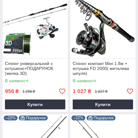
Спінінг універсальний з
Спінінг компакт Міні 1.8м +
котушкою+ПОДАРУНОК
котушка FD 2000( металева
(жилка 3D)
шпуля)
В наявності
В наявності
956
1 027
₴
₴
1 256 ₴
1 327 ₴
Купити
Купити
–22%
Подарунок
–22%
Подарунок