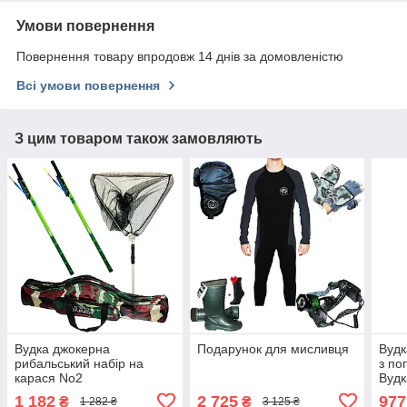
Умови повернення
Повернення товару впродовж 14 днів за домовленістю
Всі умови повернення
З цим товаром також замовляють
Вудка джокерна
Подарунок для мисливця
Вудк
рибальський набір на
з по
карася No2
Вудк
(Nitr
1 182
2 725
977
₴
₴
1 282 ₴
3 125 ₴