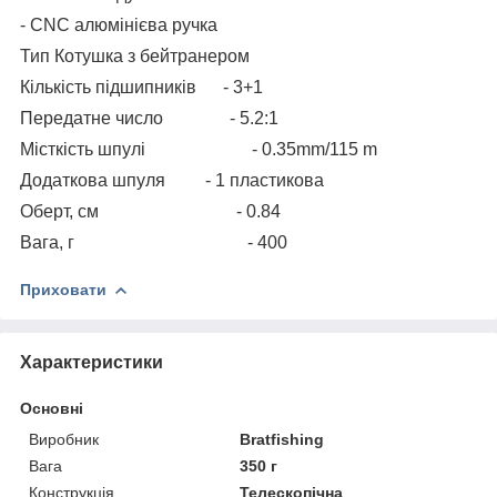
- CNC алюмінієва ручка
Тип Котушка з бейтранером
Кількість підшипників - 3+1
Передатне число - 5.2:1
Місткість шпулі - 0.35mm/115 m
Додаткова шпуля - 1 пластикова
Оберт, см - 0.84
Вага, г - 400
Приховати
Характеристики
Основні
Виробник
Bratfishing
Вага
350 г
Конструкція
Телескопічна