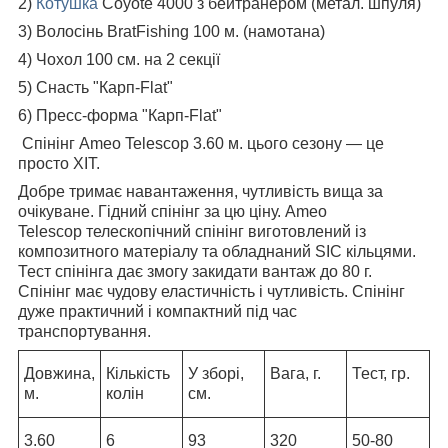
2)
Котушка
Coyote 4000 з бейтранером (метал. шпуля)
3) Волосінь BratFishing 100 м. (намотана)
4) Чохол 100 см. на 2 секції
5) Снасть "Карп-Flat"
6) Пресс-форма "Карп-Flat"
Спінінг Ameo Telescop 3.60 м. цього сезону — це
просто ХІТ.
Добре тримає навантаження, чутливість вища за
очікуване. Гідний спінінг за цю ціну. Ameo
Telescop телескопічний спінінг виготовлений із
композитного матеріалу та обладнаний SIC кільцями.
Тест спінінга дає змогу закидати вантаж до 80 г.
Спінінг має чудову еластичність і чутливість. Спінінг
дуже практичний і компактний під час
транспортування.
Довжина,
Кількість
У зборі,
Вага, г.
Тест, гр.
м.
колін
см.
3.60
6
93
320
50-80