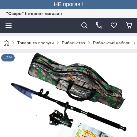
НЕ прогав !
"Озеро" Інтернет-магазин
Товари та послуги
Рибальство
Рибальські набори
–2%