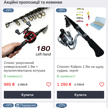
Акційні пропозиції та новинки
–29%
–28%
Спінінг укорочений
універсальний 1.8м +
Спіннінг Kalipso 1.8м на щуку,
мультиплікаторна котушка
судака, окуня
В наявності
В наявності
985
1 290
₴
₴
1 385 ₴
1 790 ₴
Купити
Купити
–24%
Подарунок
–23%