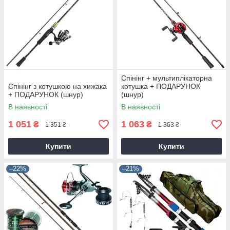
Спінінг + мультиплікаторна
Спінінг з котушкою на хижака
котушка + ПОДАРУНОК
+ ПОДАРУНОК (шнур)
(шнур)
В наявності
В наявності
1 051
1 063
₴
₴
1 351 ₴
1 363 ₴
Купити
Купити
–22%
–21%