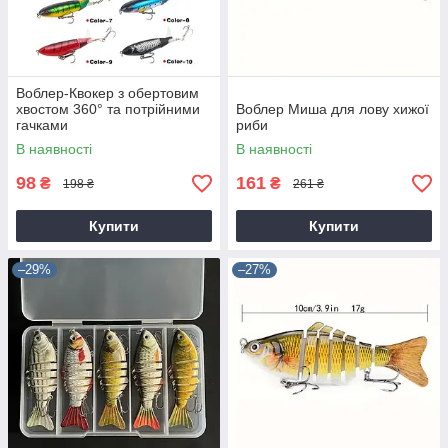
Воблер-Квокер з обертовим
хвостом 360° та потрійними
Воблер Миша для лову хижої
гачками
риби
В наявності
В наявності
98
161
₴
₴
198 ₴
261 ₴
Купити
Купити
–29%
–27%