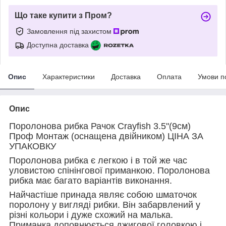
Що таке купити з Пром?
Замовлення під захистом
Доступна доставка
Опис
Характеристики
Доставка
Оплата
Умови п
Опис
Поролонова рибка Рачок Crayfish 3.5"(9см)
Проф Монтаж (оснащена двійником) ЦІНА ЗА
УПАКОВКУ
Поролонова рибка є легкою і в той же час
уловистою спінінгової приманкою. Поролонова
рибка має багато варіантів виконання.
Найчастіше принада являє собою шматочок
поролону у вигляді рибки. Він забарвлений у
різні кольори і дуже схожий на малька.
Приманка доповнюється джигової головкою і