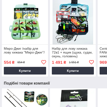
Мікро-Джиг /набір для
Набір для лову хижака
Силі
лову хижака "Мікро-Джиг"/
72в1 + ящик (щука, судак,
FANA
окунь, головень)
хижо
554
1 491
969
₴
₴
654 ₴
1 551 ₴
Купити
Купити
Подібні товари компанії