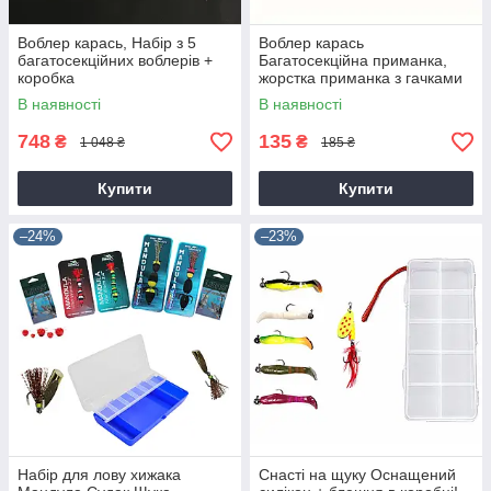
Воблер карась, Набір з 5
Воблер карась
багатосекційних воблерів +
Багатосекційна приманка,
коробка
жорстка приманка з гачками
В наявності
В наявності
748
135
₴
₴
1 048 ₴
185 ₴
Купити
Купити
–24%
–23%
Набір для лову хижака
Снасті на щуку Оснащений