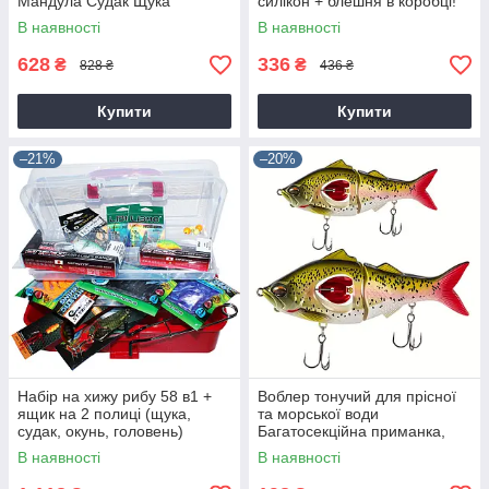
Мандула Судак Щука
силікон + блешня в коробці!
В наявності
В наявності
628
336
₴
₴
828 ₴
436 ₴
Купити
Купити
–21%
–20%
Набір на хижу рибу 58 в1 +
Воблер тонучий для прісної
ящик на 2 полиці (щука,
та морської води
судак, окунь, головень)
Багатосекційна приманка,
жорстка приманка з
В наявності
В наявності
пропелером і гачками