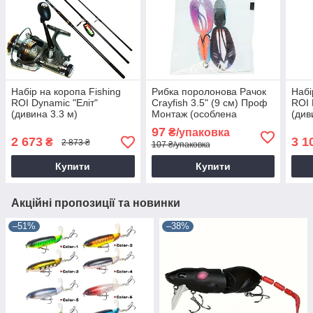
Набір на коропа Fishing
Рибка поролонова Рачок
Набі
ROI Dynamic "Еліт"
Crayfish 3.5" (9 см) Проф
ROI 
(дивина 3.3 м)
Монтаж (особлена
(див
подвійником)
97
₴/упаковка
2 673
3 1
₴
2 873 ₴
107 ₴/упаковка
Купити
Купити
Акційні пропозиції та новинки
–51%
–38%