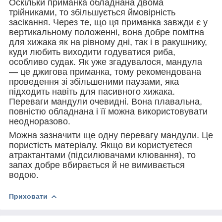
Оскільки приманка обладнана двома
трійниками, то збільшується ймовірність
засікання. Через те, що ця приманка завжди є у
вертикальному положенні, вона добре помітна
для хижака як на рівному дні, так і в ракушнику,
куди любить виходити годуватися риба,
особливо судак. Як уже згадувалося, мандула
— це джигова приманка, тому рекомендована
проведення зі збільшеними паузами, яка
підходить навіть для пасивного хижака.
Переваги мандули очевидні. Вона плавальна,
повністю обладнана і її можна використовувати
неодноразово.
Можна зазначити ще одну перевагу мандули. Це
пористість матеріалу. Якщо ви користуєтеся
атрактантами (підсилювачами клювання), то
запах добре вбирається й не вимивається
водою.
Приховати