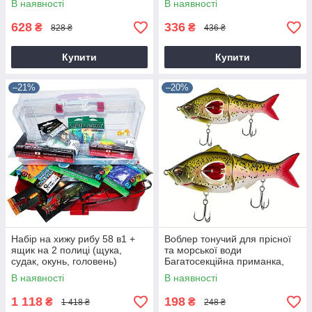
В наявності
В наявності
628
336
₴
₴
828 ₴
436 ₴
Купити
Купити
–21%
–20%
Набір на хижу рибу 58 в1 +
Воблер тонучий для прісної
ящик на 2 полиці (щука,
та морської води
судак, окунь, головень)
Багатосекційна приманка,
жорстка приманка з
В наявності
В наявності
пропелером і гачками
1 118
198
₴
₴
1 418 ₴
248 ₴