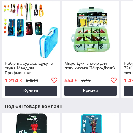
Набір на судака, щуку та
Мікро-Джиг /набір для
Набі
окуня Мандула
лову хижака "Мікро-Джиг"/
72в1
Профмонтаж
окун
1 214
554
1 4
₴
₴
1 414 ₴
654 ₴
Купити
Купити
Подібні товари компанії