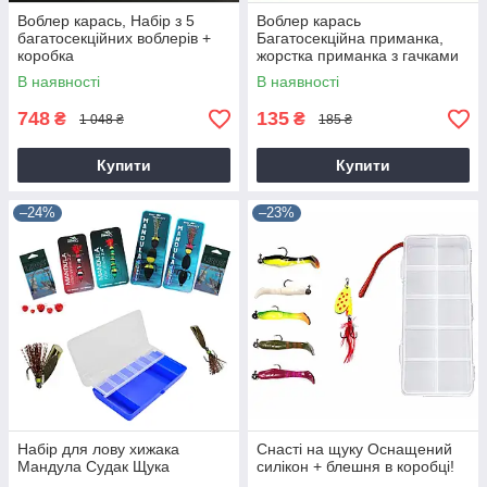
Воблер карась, Набір з 5
Воблер карась
багатосекційних воблерів +
Багатосекційна приманка,
коробка
жорстка приманка з гачками
В наявності
В наявності
748
135
₴
₴
1 048 ₴
185 ₴
Купити
Купити
–24%
–23%
Набір для лову хижака
Снасті на щуку Оснащений
Мандула Судак Щука
силікон + блешня в коробці!