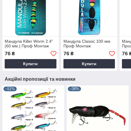
Мандула Killer Worm 2.4"
Мандула Classic 100 мм.
Манд
(60 мм.) Проф Монтаж
Проф Монтаж
Про
76
76
76
₴
₴
Купити
Купити
Акційні пропозиції та новинки
–51%
–38%