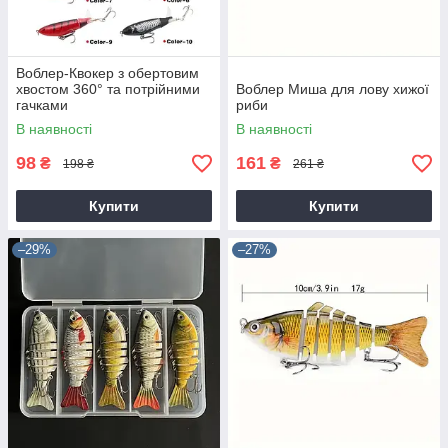
Воблер-Квокер з обертовим
хвостом 360° та потрійними
Воблер Миша для лову хижої
гачками
риби
В наявності
В наявності
98
161
₴
₴
198 ₴
261 ₴
Купити
Купити
–29%
–27%