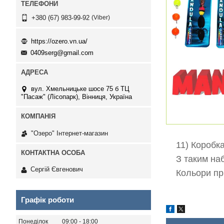
Viber
+380 (67) 983-99-92
https://ozero.vn.ua/
0409serg@gmail.com
вул. Хмельницьке шосе 75 б ТЦ
"Пасаж" (Лісопарк), Вінниця, Україна
"Озеро" Інтернет-магазин
11) Коробк
З таким на
Сергій Євгенович
Кольори пр
Графік роботи
Понеділок
09:00
18:00