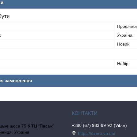
ки
бути
Проф-мо
к
Україна
Новий
Набір
ля замовлення
+380 (67) 983-99-92
Viber
цьке шосе 75 б ТЦ "Пасаж"
інниця, Україна
https://ozero.vn.ua/