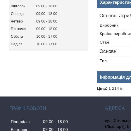
Характеристи
Вівторок
09:00
18:00
Середа
09:00
18:00
Основні атри
Четвер
09:00
18:00
Виробник
Пʼятниця
09:00
18:00
Країна виробни
Субота
10:00
17:00
Стан
Неділя
10:00
17:00
Основні
Тип
Інформація д
Ціна:
1 214 ₴
ГРАФІК РОБОТИ
вул. Хмельни
Понеділок
09:00
18:00
(Лісопарк), В
Вівторок
09:00
18:00