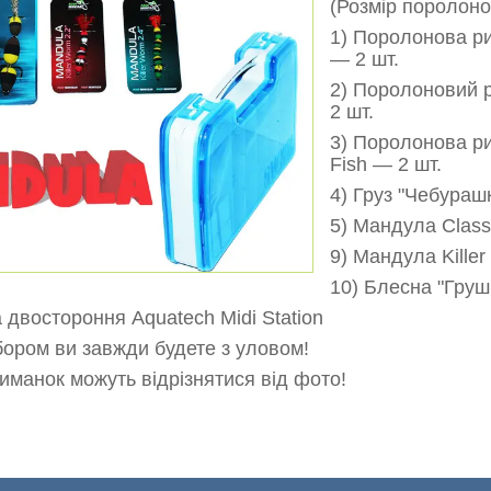
(Розмір поролоно
1) Поролонова р
— 2 шт.
2) Поролоновий 
2 шт.
3)
Поролонова ри
Fish — 2 шт.
4) Груз "Чебурашк
5) Мандула Class
9) Мандула Killer
10) Блесна "Грушк
а двостороння Aquatech Midi Station
бором ви завжди будете з уловом!
иманок можуть відрізнятися від фото!