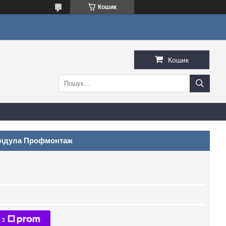
Кошик
Кошик
Мандула Профмонтаж
 з